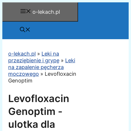
Przejdź
o-lekach.pl
do
treści
o-lekach.pl
»
Leki na
przeziębienie i grypę
»
Leki
na zapalenie pęcherza
moczowego
»
Levofloxacin
Genoptim
Levofloxacin
Genoptim -
ulotka dla