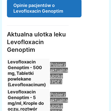
Opinie pacjentów o
Levofloxacin Genoptim
Aktualna ulotka leku
Levofloxacin
Genoptim
Levofloxacin
Pobierz
Genoptim - 500
aktualną
mg, Tabletki
ulotkę
powlekane
(PDF)
(Levofloxacinum)
Levofloxacin
Pobierz
Genoptim - 5
aktualną
mg/ml, Krople do
ulotkę
oczu, roztwór