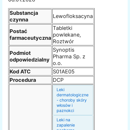
Substancja
Lewofloksacyna
czynna
Tabletki
Postać
powlekane,
farmaceutyczna
Roztwór
Synoptis
Podmiot
Pharma Sp. z
odpowiedzialny
o.o.
Kod ATC
S01AE05
Procedura
DCP
Leki
dermatologiczne
- choroby skóry
włosów i
paznokci
Leki na
zapalenie