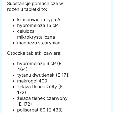
Substancje pomocnicze w
rdzeniu tabletki to:
krospowidon typu A
hypromeloza 15 cP
celuloza
mikrokrystaliczna
magnezu stearynian
Otoczka tabletki zawiera:
hypromelozę 6 cP (E
464)
tytanu dwutlenek (E 171)
makrogol 400
żelaza tlenek żółty (E
172)
żelaza tlenek czerwony
(E 172)
polisorbat 80 (E 433)