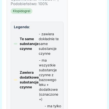
Podobieństwo: 100%
Klopidogrel
Legenda:
- zawiera
Te same
dokładnie te
substancje
same
czynne
substancje
czynne
- ma
wszystkie
substancje
Zawiera
czynne z
dodatkowe
bazowego
substancje
leku +
czynne
dodatkowe
(oznaczone
+)
- ma tylko