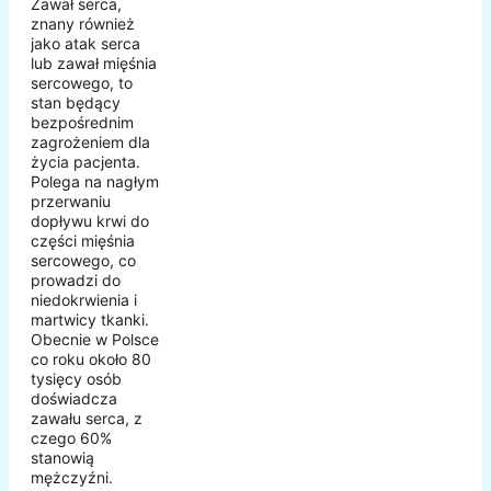
Zawał serca,
znany również
jako atak serca
lub zawał mięśnia
sercowego, to
stan będący
bezpośrednim
zagrożeniem dla
życia pacjenta.
Polega na nagłym
przerwaniu
dopływu krwi do
części mięśnia
sercowego, co
prowadzi do
niedokrwienia i
martwicy tkanki.
Obecnie w Polsce
co roku około 80
tysięcy osób
doświadcza
zawału serca, z
czego 60%
stanowią
mężczyźni.