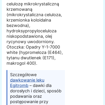
celulozę mikrokrystaliczną
krzemowaną
(mikrokrystaliczna celuloza,
krzemionka koloidalna
bezwodna),
hydroksypropyloceluloza
niskopodstawiona, olej
rycynowy uwodorniony.
Otoczka: Opadry Y-1-7000
white (hypromeloza (E464),
tytanu dwutlenek (E171),
makrogol 400).
Szczegółowe
dawkowanie leku
Egitromb
– dawki dla
dorosłych i dzieci, sposób
podawania oraz
postępowanie przy