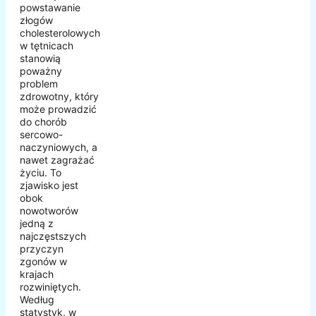
powstawanie
złogów
cholesterolowych
w tętnicach
stanowią
poważny
problem
zdrowotny, który
może prowadzić
do chorób
sercowo-
naczyniowych, a
nawet zagrażać
życiu. To
zjawisko jest
obok
nowotworów
jedną z
najczęstszych
przyczyn
zgonów w
krajach
rozwiniętych.
Według
statystyk, w