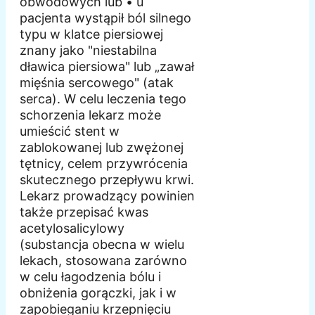
obwodowych lub • u
pacjenta wystąpił ból silnego
typu w klatce piersiowej
znany jako "niestabilna
dławica piersiowa" lub „zawał
mięśnia sercowego" (atak
serca). W celu leczenia tego
schorzenia lekarz może
umieścić stent w
zablokowanej lub zwężonej
tętnicy, celem przywrócenia
skutecznego przepływu krwi.
Lekarz prowadzący powinien
także przepisać kwas
acetylosalicylowy
(substancja obecna w wielu
lekach, stosowana zarówno
w celu łagodzenia bólu i
obniżenia gorączki, jak i w
zapobieganiu krzepnięciu