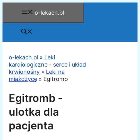
Przejdź
o-lekach.pl
do
treści
o-lekach.pl
»
Leki
kardiologiczne - serce i układ
krwionośny
»
Leki na
miażdżycę
»
Egitromb
Egitromb -
ulotka dla
pacjenta