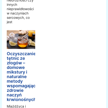
niedrożności czy
innych
nieprawidłowości
w naczyniach
sercowych, co
jest
Oczyszczanie
tętnic ze
złogów –
domowe
mikstury i
naturalne
metody
wspomagające
zdrowie
naczyń
krwionośnych
Miażdżyca i