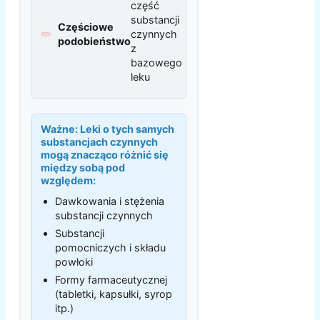
część
substancji
Częściowe
czynnych
podobieństwo
z
bazowego
leku
Ważne:
Leki o tych samych
substancjach czynnych
mogą znacząco różnić się
między sobą pod
względem:
Dawkowania i stężenia
substancji czynnych
Substancji
pomocniczych i składu
powłoki
Formy farmaceutycznej
(tabletki, kapsułki, syrop
itp.)