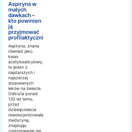
Aspiryna w
małych
dawkach –
kto powinien
ją
przyjmować
profilaktycznie?
Aspiryna, znana
również jako
kwas
acetylosalicylowy,
to jeden z
najstarszych i
najszerzej
stosowanych
leków na świecie.
Odkryta ponad
120 lat temu,
przez
dziesięciolecia
rewolucjonizowała
medycynę,
znajdując
zastosowanie nie