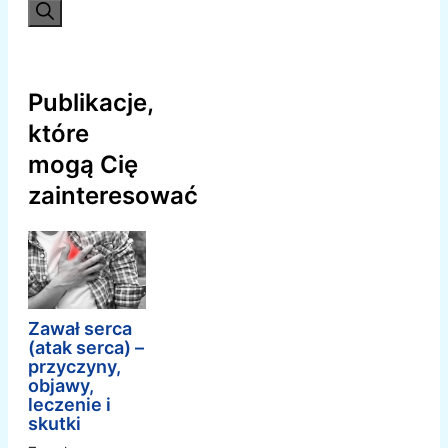
Publikacje,
które
mogą Cię
zainteresować
Zawał serca
(atak serca) –
przyczyny,
objawy,
leczenie i
skutki