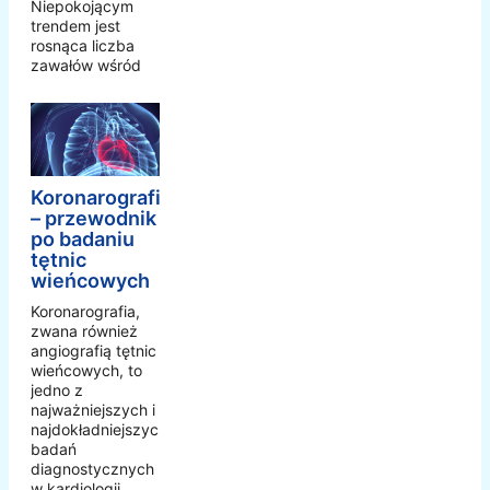
Niepokojącym
trendem jest
rosnąca liczba
zawałów wśród
Koronarografia
– przewodnik
po badaniu
tętnic
wieńcowych
Koronarografia,
zwana również
angiografią tętnic
wieńcowych, to
jedno z
najważniejszych i
najdokładniejszych
badań
diagnostycznych
w kardiologii,