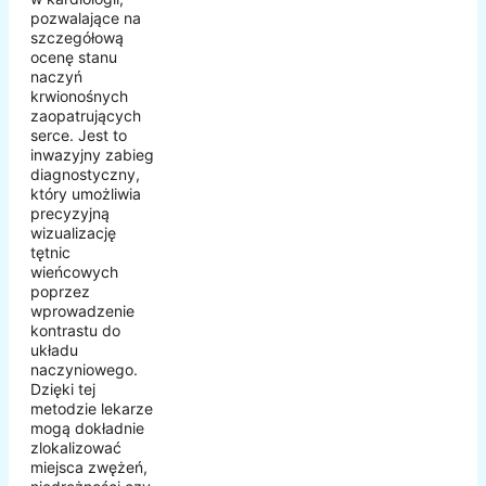
pozwalające na
szczegółową
ocenę stanu
naczyń
krwionośnych
zaopatrujących
serce. Jest to
inwazyjny zabieg
diagnostyczny,
który umożliwia
precyzyjną
wizualizację
tętnic
wieńcowych
poprzez
wprowadzenie
kontrastu do
układu
naczyniowego.
Dzięki tej
metodzie lekarze
mogą dokładnie
zlokalizować
miejsca zwężeń,