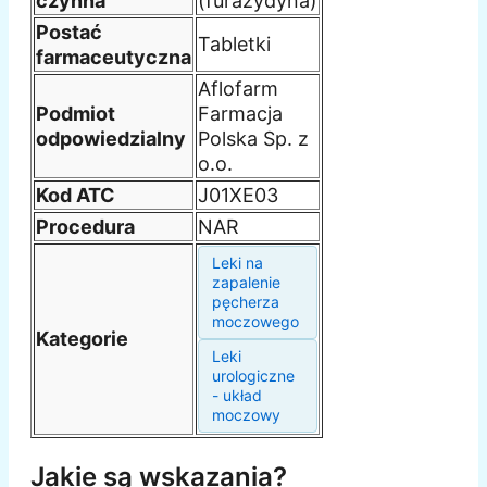
czynna
(furazydyna)
Postać
Tabletki
farmaceutyczna
Aflofarm
Podmiot
Farmacja
odpowiedzialny
Polska Sp. z
o.o.
Kod ATC
J01XE03
Procedura
NAR
Leki na
zapalenie
pęcherza
moczowego
Kategorie
Leki
urologiczne
- układ
moczowy
Jakie są wskazania?