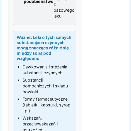
podobieństwo
z
bazowego
leku
Ważne:
Leki o tych samych
substancjach czynnych
mogą znacząco różnić się
między sobą pod
względem:
Dawkowania i stężenia
substancji czynnych
Substancji
pomocniczych i składu
powłoki
Formy farmaceutycznej
(tabletki, kapsułki, syrop
itp.)
Wskazań,
przeciwwskazań i
ostrzeżeń