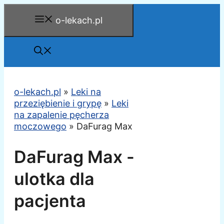
Przejdź
o-lekach.pl
do
treści
o-lekach.pl
»
Leki na
przeziębienie i grypę
»
Leki
na zapalenie pęcherza
moczowego
»
DaFurag Max
DaFurag Max -
ulotka dla
pacjenta