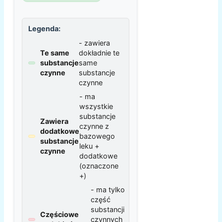
Legenda:
- zawiera
Te same
dokładnie te
substancje
same
czynne
substancje
czynne
- ma
wszystkie
substancje
Zawiera
czynne z
dodatkowe
bazowego
substancje
leku +
czynne
dodatkowe
(oznaczone
+)
- ma tylko
część
substancji
Częściowe
czynnych