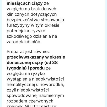
miesiącach ciąży
ze
względu na brak danych
klinicznych dotyczących
bezpieczeństwa stosowania
furazydyny w tym okresie i
potencjalne ryzyko
szkodliwego działania na
zarodek lub płód.
Preparat jest również
przeciwwskazany w okresie
donoszonej ciąży (od 38
tygodnia) i porodu
ze
względu na ryzyko
wystąpienia niedokrwistości
hemolitycznej u noworodka,
czyli niedokrwistości
spowodowanej nadmiernym
rozpadem czerwonych
krwinek. W II trymestrze