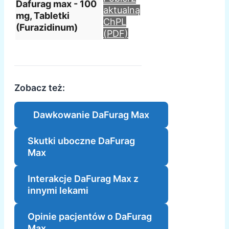
Dafurag max - 100
aktualną
mg, Tabletki
ChPL
(Furazidinum)
(PDF)
Zobacz też:
Dawkowanie DaFurag Max
Skutki uboczne DaFurag
Max
Interakcje DaFurag Max z
innymi lekami
Opinie pacjentów o DaFurag
Max