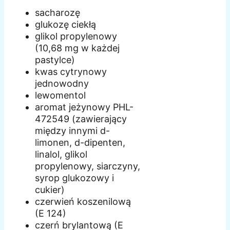
sacharozę
glukozę ciekłą
glikol propylenowy
(10,68 mg w każdej
pastylce)
kwas cytrynowy
jednowodny
lewomentol
aromat jeżynowy PHL-
472549 (zawierający
między innymi d-
limonen, d-dipenten,
linalol, glikol
propylenowy, siarczyny,
syrop glukozowy i
cukier)
czerwień koszenilową
(E 124)
czerń brylantową (E