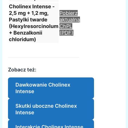
Cholinex Intense -
2,5 mg + 1,2 mg,
Pobierz
Pastylki twarde
aktualną
(Hexylresorcinolum
ChPL
+ Benzalkonii
(PDF)
chloridum)
Zobacz też:
Dawkowanie Cholinex
Intense
Skutki uboczne Cholinex
Intense
Interakcje Cholinex Intense