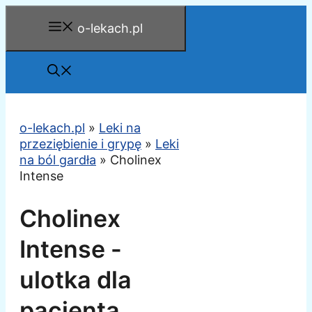
Przejdź
o-lekach.pl
do
treści
o-lekach.pl
»
Leki na
przeziębienie i grypę
»
Leki
na ból gardła
»
Cholinex
Intense
Cholinex
Intense -
ulotka dla
pacjenta