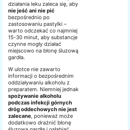
działania leku zaleca się, aby
nie jeść ani nie pić
bezpośrednio po
zastosowaniu pastylki –
warto odczekać co najmniej
15-30 minut, aby substancje
czynne mogły działać
miejscowo na błonę śluzową
gardła.
W ulotce nie zawarto
informacji o bezpośrednim
oddziaływaniu alkoholu z
preparatem. Niemniej jednak
spożywanie alkoholu
podczas infekcji górnych
dróg oddechowych nie jest
zalecane
, ponieważ może
dodatkowo drażnić błonę
śluzową gardła i osłabiać