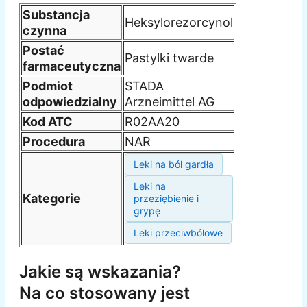
Substancja
Heksylorezorcynol
czynna
Postać
Pastylki twarde
farmaceutyczna
Podmiot
STADA
odpowiedzialny
Arzneimittel AG
Kod ATC
R02AA20
Procedura
NAR
Leki na ból gardła
Leki na
Kategorie
przeziębienie i
grypę
Leki przeciwbólowe
Jakie są wskazania?
Na co stosowany jest