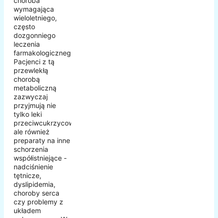
choroba
wymagająca
wieloletniego,
często
dozgonniego
leczenia
farmakologicznego.
Pacjenci z tą
przewlekłą
chorobą
metaboliczną
zazwyczaj
przyjmują nie
tylko leki
przeciwcukrzycowe,
ale również
preparaty na inne
schorzenia
współistniejące -
nadciśnienie
tętnicze,
dyslipidemia,
choroby serca
czy problemy z
układem