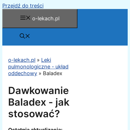
Przejdź do treści
o-lekach.pl
o-lekach.pl
»
Leki
pulmonologiczne - układ
oddechowy
»
Baladex
Dawkowanie
Baladex - jak
stosować?
Ostatnia aktualizacja: