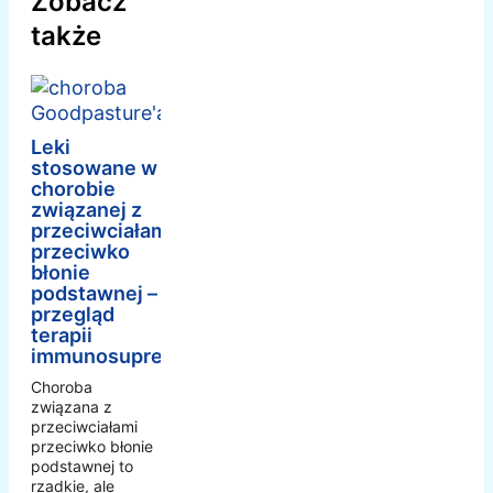
Zobacz
także
Leki
stosowane w
chorobie
związanej z
przeciwciałami
przeciwko
błonie
podstawnej –
przegląd
terapii
immunosupresyjnej
Choroba
związana z
przeciwciałami
przeciwko błonie
podstawnej to
rzadkie, ale