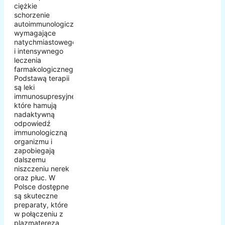
ciężkie
schorzenie
autoimmunologiczne
wymagające
natychmiastowego
i intensywnego
leczenia
farmakologicznego.
Podstawą terapii
są leki
immunosupresyjne,
które hamują
nadaktywną
odpowiedź
immunologiczną
organizmu i
zapobiegają
dalszemu
niszczeniu nerek
oraz płuc. W
Polsce dostępne
są skuteczne
preparaty, które
w połączeniu z
plazmaterezą