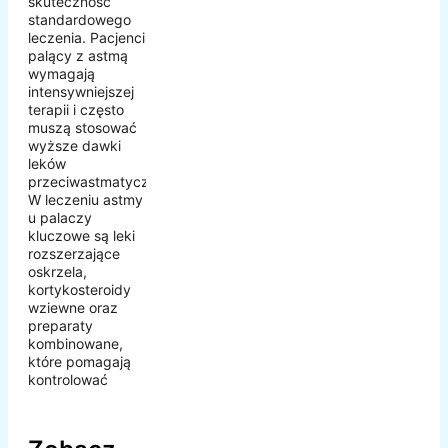
skuteczność
standardowego
leczenia. Pacjenci
palący z astmą
wymagają
intensywniejszej
terapii i często
muszą stosować
wyższe dawki
leków
przeciwastmatycznych.
W leczeniu astmy
u palaczy
kluczowe są leki
rozszerzające
oskrzela,
kortykosteroidy
wziewne oraz
preparaty
kombinowane,
które pomagają
kontrolować