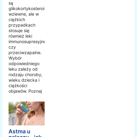
są
glikokortykosteroidy
wziewne, ale w
ciężkich
przypadkach
stosuje się
również leki
immunosupresyjne
czy
przeciwzapalne.
Wybór
odpowiedniego
leku zależy od
rodzaju choroby,
wieku dziecka i
ciężkości
objawów. Poznaj
Astma u