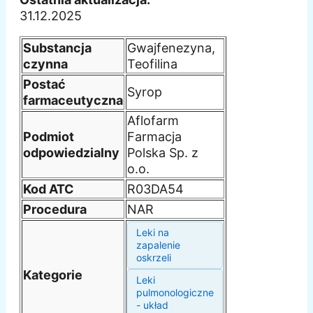
31.12.2025
Substancja
Gwajfenezyna,
czynna
Teofilina
Postać
Syrop
farmaceutyczna
Aflofarm
Podmiot
Farmacja
odpowiedzialny
Polska Sp. z
o.o.
Kod ATC
R03DA54
Procedura
NAR
Leki na
zapalenie
oskrzeli
Kategorie
Leki
pulmonologiczne
- układ