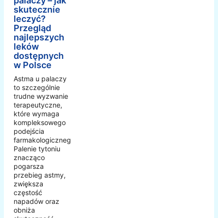
palaczy – jak
skutecznie
leczyć?
Przegląd
najlepszych
leków
dostępnych
w Polsce
Astma u palaczy
to szczególnie
trudne wyzwanie
terapeutyczne,
które wymaga
kompleksowego
podejścia
farmakologicznego.
Palenie tytoniu
znacząco
pogarsza
przebieg astmy,
zwiększa
częstość
napadów oraz
obniża