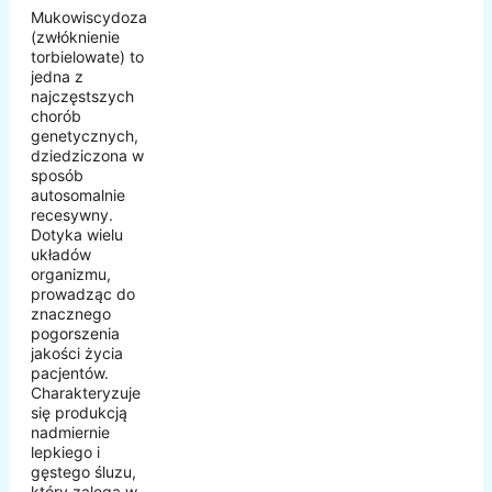
Mukowiscydoza
(zwłóknienie
torbielowate) to
jedna z
najczęstszych
chorób
genetycznych,
dziedziczona w
sposób
autosomalnie
recesywny.
Dotyka wielu
układów
organizmu,
prowadząc do
znacznego
pogorszenia
jakości życia
pacjentów.
Charakteryzuje
się produkcją
nadmiernie
lepkiego i
gęstego śluzu,
który zalega w