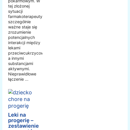
pokarmowym. W
tej złożonej
sytuacji
farmakoterapeutycznej
szczególnie
ważne staje się
zrozumienie
potencjalnych
interakcji między
lekami
przeciwcukrzycowymi
a innymi
substancjami
aktywnymi.
Nieprawidłowe
łączenie ...
Leki na
progerię –
zestawienie