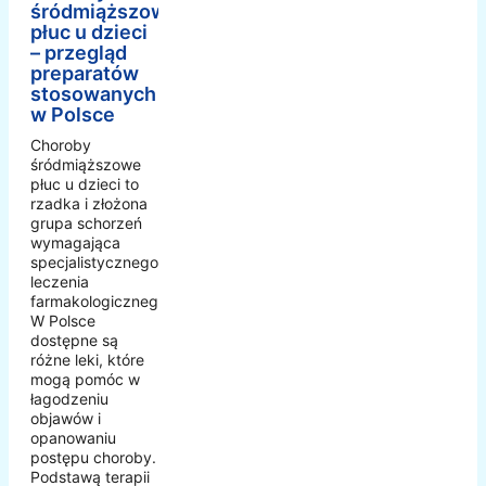
śródmiąższowe
płuc u dzieci
– przegląd
preparatów
stosowanych
w Polsce
Choroby
śródmiąższowe
płuc u dzieci to
rzadka i złożona
grupa schorzeń
wymagająca
specjalistycznego
leczenia
farmakologicznego.
W Polsce
dostępne są
różne leki, które
mogą pomóc w
łagodzeniu
objawów i
opanowaniu
postępu choroby.
Podstawą terapii