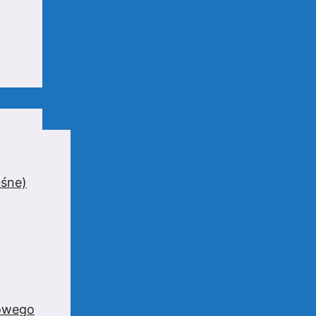
uśne)
zowego