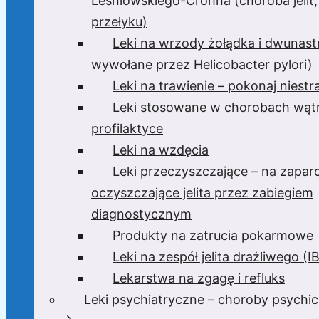
Leśniowskiego-Crohna (choroba jelit,
przełyku)
Leki na wrzody żołądka i dwunast
wywołane przez Helicobacter pylori)
Leki na trawienie – pokonaj niest
Leki stosowane w chorobach wątr
profilaktyce
Leki na wzdęcia
Leki przeczyszczające – na zaparc
oczyszczające jelita przez zabiegiem
diagnostycznym
Produkty na zatrucia pokarmowe
Leki na zespół jelita drażliwego (I
Lekarstwa na zgagę i refluks
Leki psychiatryczne – choroby psychi