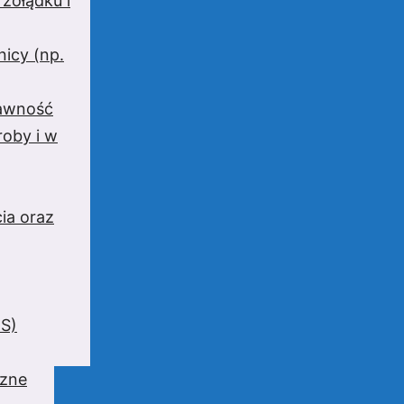
 żołądku i
nicy (np.
rawność
oby i w
ia oraz
BS)
czne