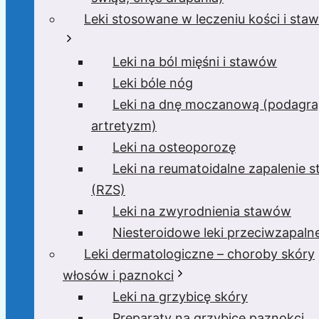
Leki stosowane w leczeniu kości i sta
Leki na ból mięśni i stawów
Leki bóle nóg
Leki na dnę moczanową (podagra
artretyzm)
Leki na osteoporozę
Leki na reumatoidalne zapalenie 
(RZS)
Leki na zwyrodnienia stawów
Niesteroidowe leki przeciwzapaln
Leki dermatologiczne – choroby skóry
włosów i paznokci
Leki na grzybicę skóry
Preparaty na grzybicę paznokci