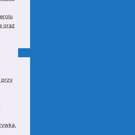
erolu
a oraz
 przy
u
rzywka,