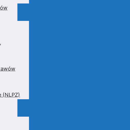
wów
,
stawów
e (NLPZ)