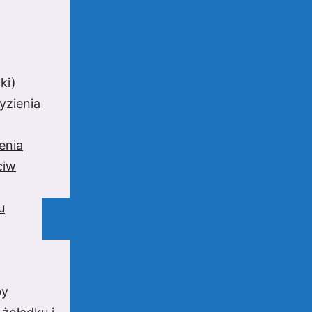
ki)
yzienia
enia
ciw
u
by