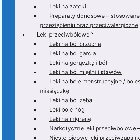
Leki na zatoki
Preparaty donosowe – stosowane
przeziębieniu oraz przeciwalergiczne
Leki przeciwbólowe
Leki na ból brzucha
Leki na ból gardła
Leki na gorączkę i ból
Leki na ból mięśni i stawów
Leki na bóle menstruacyjne / bole
miesiączkę
Leki na ból zęba
Leki bóle nóg
Leki na migrenę
Narkotyczne leki przeciwbólowe –
Niesteroidowe leki przeciwzapaln