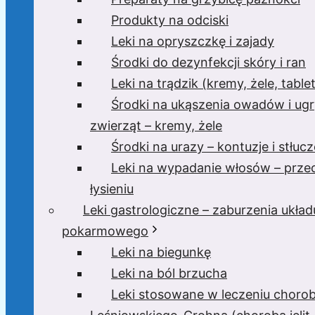
Produkty na odciski
Leki na opryszczkę i zajady
Środki do dezynfekcji skóry i ran
Leki na trądzik (kremy, żele, tablet
Środki na ukąszenia owadów i ugr
zwierząt – kremy, żele
Środki na urazy – kontuzje i stłucz
Leki na wypadanie włosów – prze
łysieniu
Leki gastrologiczne – zaburzenia układ
pokarmowego
Leki na biegunkę
Leki na ból brzucha
Leki stosowane w leczeniu choro