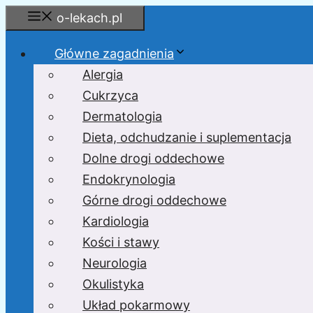
Przejdź
o-lekach.pl
do
treści
Główne zagadnienia
Alergia
Cukrzyca
Dermatologia
Dieta, odchudzanie i suplementacja
Dolne drogi oddechowe
Endokrynologia
Górne drogi oddechowe
Kardiologia
Kości i stawy
Neurologia
Okulistyka
Układ pokarmowy