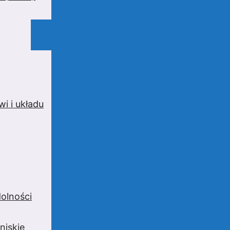
i i układu
olności
niskie