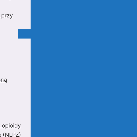
 przy
sną
 opioidy
e (NLPZ)