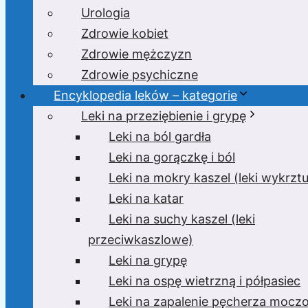
Urologia
Zdrowie kobiet
Zdrowie mężczyzn
Zdrowie psychiczne
Encyklopedia leków – kategorie
Leki na przeziębienie i grypę
Leki na ból gardła
Leki na gorączkę i ból
Leki na mokry kaszel (leki wykrzt
Leki na katar
Leki na suchy kaszel (leki
przeciwkaszlowe)
Leki na grypę
Leki na ospę wietrzną i półpasiec
Leki na zapalenie pęcherza moc