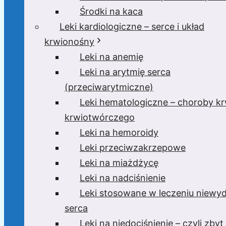
Środki na kaca
Leki kardiologiczne – serce i układ
krwionośny
Leki na anemię
Leki na arytmię serca
(przeciwarytmiczne)
Leki hematologiczne – choroby krw
krwiotwórczego
Leki na hemoroidy
Leki przeciwzakrzepowe
Leki na miażdżycę
Leki na nadciśnienie
Leki stosowane w leczeniu niewyd
serca
Leki na niedociśnienie – czyli zbyt 