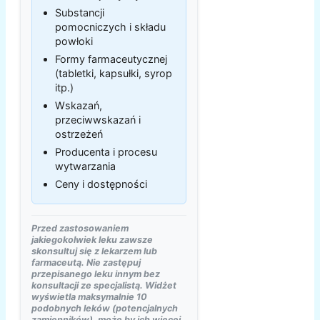
Substancji
pomocniczych i składu
powłoki
Formy farmaceutycznej
(tabletki, kapsułki, syrop
itp.)
Wskazań,
przeciwwskazań i
ostrzeżeń
Producenta i procesu
wytwarzania
Ceny i dostępności
Przed zastosowaniem
jakiegokolwiek leku zawsze
skonsultuj się z lekarzem lub
farmaceutą. Nie zastępuj
przepisanego leku innym bez
konsultacji ze specjalistą. Widżet
wyświetla maksymalnie 10
podobnych leków (potencjalnych
zamienników), może by ich więcej.