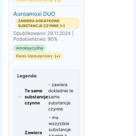
Auroamoxi DUO
ZAWIERA DODATKOWE
SUBSTANCJE CZYNNE (+)
Opublikowano: 29.11.2024 |
Podobieństwo: 90%
Amoksycylina
Kwas klawulanowy
(+)
Legenda:
- zawiera
Te same
dokładnie te
substancje
same
czynne
substancje
czynne
- ma
wszystkie
substancje
Zawiera
czynne z