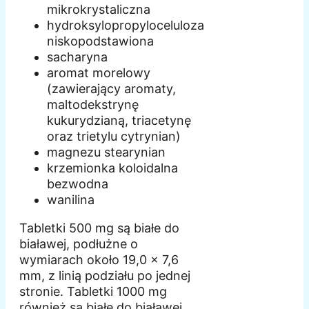
mikrokrystaliczna
hydroksylopropyloceluloza
niskopodstawiona
sacharyna
aromat morelowy
(zawierający aromaty,
maltodekstrynę
kukurydzianą, triacetynę
oraz trietylu cytrynian)
magnezu stearynian
krzemionka koloidalna
bezwodna
wanilina
Tabletki 500 mg są białe do
białawej, podłużne o
wymiarach około 19,0 x 7,6
mm, z linią podziału po jednej
stronie. Tabletki 1000 mg
również są białe do białawej,