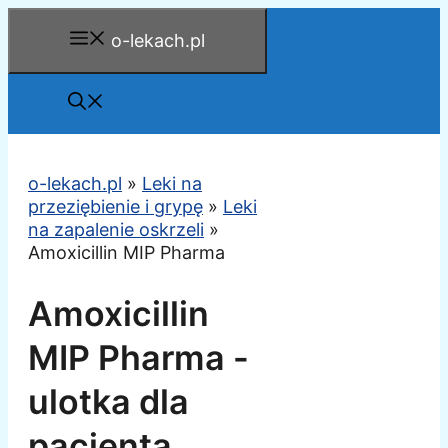
Przejdź
o-lekach.pl
do
treści
o-lekach.pl
»
Leki na
przeziębienie i grypę
»
Leki
na zapalenie oskrzeli
»
Amoxicillin MIP Pharma
Amoxicillin
MIP Pharma -
ulotka dla
pacjenta