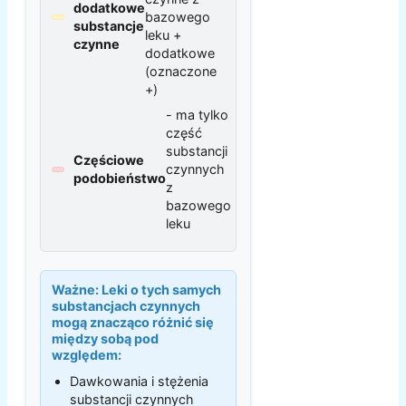
dodatkowe
bazowego
substancje
leku +
czynne
dodatkowe
(oznaczone
+)
- ma tylko
część
substancji
Częściowe
czynnych
podobieństwo
z
bazowego
leku
Ważne:
Leki o tych samych
substancjach czynnych
mogą znacząco różnić się
między sobą pod
względem:
Dawkowania i stężenia
substancji czynnych