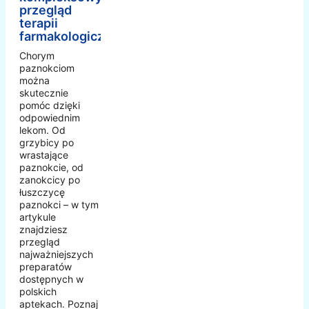
przegląd
terapii
farmakologicznej
Chorym
paznokciom
można
skutecznie
pomóc dzięki
odpowiednim
lekom. Od
grzybicy po
wrastające
paznokcie, od
zanokcicy po
łuszczycę
paznokci – w tym
artykule
znajdziesz
przegląd
najważniejszych
preparatów
dostępnych w
polskich
aptekach. Poznaj