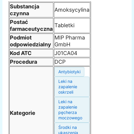
Substancja
Amoksycylina
czynna
Postać
Tabletki
farmaceutyczna
Podmiot
MIP Pharma
odpowiedzialny
GmbH
Kod ATC
J01CA04
Procedura
DCP
Antybiotyki
Leki na
zapalenie
oskrzeli
Leki na
zapalenie
Kategorie
pęcherza
moczowego
Środki na
ukąszenia