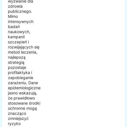
wyzwanie dla
zdrowia
publicznego.
Mimo
intensywnych
badań
naukowych,
kampanii
szczepień i
rozwijających się
metod leczenia,
najlepszą
strategią
pozostaje
profilaktyka i
zapobieganie
zarażeniu. Dane
epidemiologiczne
jasno wskazują,
że prawidłowo
stosowane środki
ochronne mogą
znacząco
zmniejszyć
ryzyko