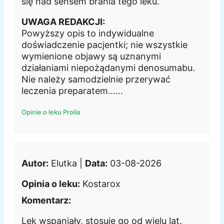
się nad sensem brania tego leku.
UWAGA REDAKCJI:
Powyższy opis to indywidualne
doświadczenie pacjentki; nie wszystkie
wymienione objawy są uznanymi
działaniami niepożądanymi denosumabu.
Nie należy samodzielnie przerywać
leczenia preparatem……
Opinie o leku Prolia
Autor:
Elutka |
Data:
03-08-2026
Opinia o leku:
Kostarox
Komentarz:
Lek wspaniały, stosuję go od wielu lat.