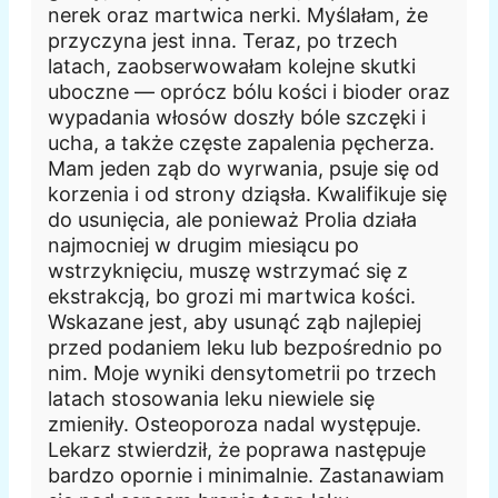
nerek oraz martwica nerki. Myślałam, że
przyczyna jest inna. Teraz, po trzech
latach, zaobserwowałam kolejne skutki
uboczne — oprócz bólu kości i bioder oraz
wypadania włosów doszły bóle szczęki i
ucha, a także częste zapalenia pęcherza.
Mam jeden ząb do wyrwania, psuje się od
korzenia i od strony dziąsła. Kwalifikuje się
do usunięcia, ale ponieważ Prolia działa
najmocniej w drugim miesiącu po
wstrzyknięciu, muszę wstrzymać się z
ekstrakcją, bo grozi mi martwica kości.
Wskazane jest, aby usunąć ząb najlepiej
przed podaniem leku lub bezpośrednio po
nim. Moje wyniki densytometrii po trzech
latach stosowania leku niewiele się
zmieniły. Osteoporoza nadal występuje.
Lekarz stwierdził, że poprawa następuje
bardzo opornie i minimalnie. Zastanawiam