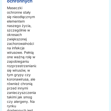
ochronnych
Maseczki
ochronne stały
się nieodłącznym
elementem
naszego życia,
szczególnie w
okresach
zwiększonej
zachorowalności
na infekcje
wirusowe. Pełnią
one ważną rolę w
zapobieganiu
rozprzestrzeniania
się wirusów, w
tym grypy czy
koronawirusa, ale
również chronią
przed innymi
zanieczyszczeniami,
takimi jak smog
czy alergeny. Na
rynku
dostępnych jest