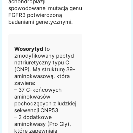
achondroplazji
spowodowanej mutacją genu
FGFR3 potwierdzoną
badaniami genetycznymi.
Wosorytyd
to
zmodyfikowany peptyd
natriuretyczny typu C
(CNP). Ma strukturę 39-
aminokwasową, która
zawiera:
– 37 C-końcowych
aminokwasów
pochodzących z ludzkiej
sekwencji CNP53
– 2 dodatkowe
aminokwasy (Pro Gly),
które zapewniają