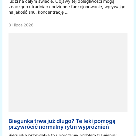
ludzi na całym świecie. Objawy tej dolegliwości mogą
znacząco utrudniać codzienne funkcjonowanie, wpływając
na jakość snu, koncentrację …
31 lipca 2026
Biegunka trwa już długo? Te leki pomogą
przywrócić normalny rytm wypróżnień
Biegunka przewlekła to uporczywy problem trawienny,