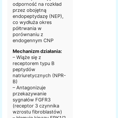
odporność na rozkład
przez obojętną
endopeptydazę (NEP),
co wydłuża okres
półtrwania w
porównaniu z
endogennym CNP
Mechanizm działania:
– Wiąże się z
receptorem typu B
peptydów
natriuretycznych (NPR-
B)
– Antagonizuje
przekazywanie
sygnałów FGFR3
(receptor 3 czynnika
wzrostu fibroblastów)
– Hamuje kinazy ERK1/2