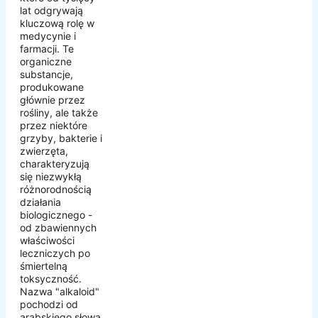
lat odgrywają
kluczową rolę w
medycynie i
farmacji. Te
organiczne
substancje,
produkowane
głównie przez
rośliny, ale także
przez niektóre
grzyby, bakterie i
zwierzęta,
charakteryzują
się niezwykłą
różnorodnością
działania
biologicznego -
od zbawiennych
właściwości
leczniczych po
śmiertelną
toksyczność.
Nazwa "alkaloid"
pochodzi od
arabskiego słowa