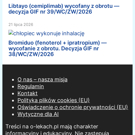
Libtayo (cemiplimab) wycofany z obrotu —
decyzja GIF nr 39/WC/ZW/2026
21 lipca 2026
Bromiduo (fenoterol + ipratropium) —
wycofanie z obrotu. Decyzja GIF nr
38/WC/ZW/2026
O nas – nasza misja
Regulamin
Kontakt
Polityka plików cookies (EU)
Oświadczenie o ochronie prywatności (EU)
Wytyczne dla AI
Treści na o-lekach.pl mają charakter
informacyjny i edukacyjny. Nie zastępują