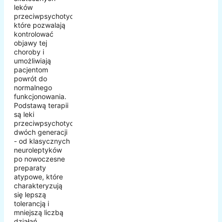
leków
przeciwpsychotycznych,
które pozwalają
kontrolować
objawy tej
choroby i
umożliwiają
pacjentom
powrót do
normalnego
funkcjonowania.
Podstawą terapii
są leki
przeciwpsychotyczne
dwóch generacji
- od klasycznych
neuroleptyków
po nowoczesne
preparaty
atypowe, które
charakteryzują
się lepszą
tolerancją i
mniejszą liczbą
działań