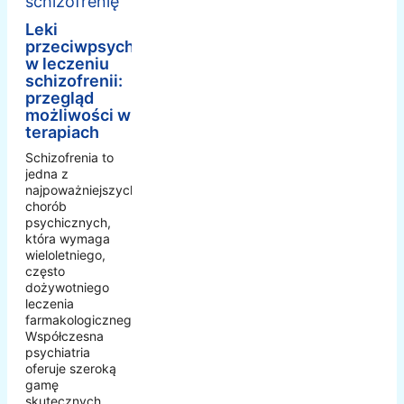
Leki
przeciwpsychotyczne
w leczeniu
schizofrenii:
przegląd
możliwości w
terapiach
Schizofrenia to
jedna z
najpoważniejszych
chorób
psychicznych,
która wymaga
wieloletniego,
często
dożywotniego
leczenia
farmakologicznego.
Współczesna
psychiatria
oferuje szeroką
gamę
skutecznych