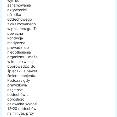
wyniku
zahamowania
aktywności
ośrodka
oddechowego
zlokalizowanego
w pniu mózgu. Ta
poważna
kondycja
medyczna
prowadzi do
niedotlenienia
organizmu i może
w konsekwencji
doprowadzić do
śpiączki, a nawet
śmierci pacjenta.
Podczas gdy
prawidłowa
częstość
oddechów u
dorosłego
człowieka wynosi
12-20 oddechów
na minutę, przy