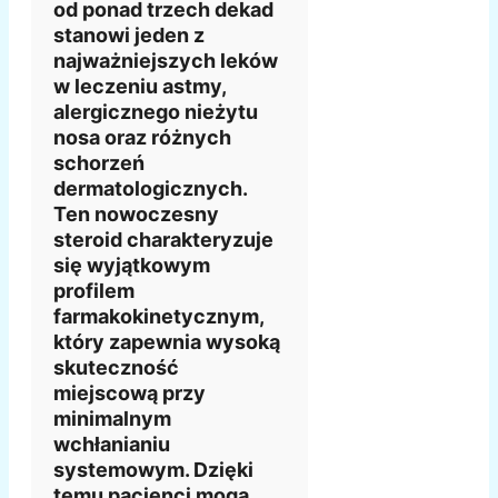
od ponad trzech dekad
stanowi jeden z
najważniejszych leków
w leczeniu astmy,
alergicznego nieżytu
nosa oraz różnych
schorzeń
dermatologicznych.
Ten nowoczesny
steroid charakteryzuje
się wyjątkowym
profilem
farmakokinetycznym,
który zapewnia wysoką
skuteczność
miejscową przy
minimalnym
wchłanianiu
systemowym. Dzięki
temu pacjenci mogą