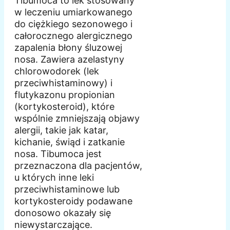
Tibumoca to lek stosowany
w leczeniu umiarkowanego
do ciężkiego sezonowego i
całorocznego alergicznego
zapalenia błony śluzowej
nosa. Zawiera azelastyny
chlorowodorek (lek
przeciwhistaminowy) i
flutykazonu propionian
(kortykosteroid), które
wspólnie zmniejszają objawy
alergii, takie jak katar,
kichanie, świąd i zatkanie
nosa. Tibumoca jest
przeznaczona dla pacjentów,
u których inne leki
przeciwhistaminowe lub
kortykosteroidy podawane
donosowo okazały się
niewystarczające.