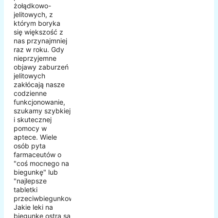
żołądkowo-
jelitowych, z
którym boryka
się większość z
nas przynajmniej
raz w roku. Gdy
nieprzyjemne
objawy zaburzeń
jelitowych
zakłócają nasze
codzienne
funkcjonowanie,
szukamy szybkiej
i skutecznej
pomocy w
aptece. Wiele
osób pyta
farmaceutów o
"coś mocnego na
biegunkę" lub
"najlepsze
tabletki
przeciwbiegunkowe".
Jakie leki na
biegunkę ostrą są