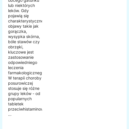
obcego gatunku
lub niektórych
leków. Gdy
pojawią się
charakterystyczne
objawy takie jak
gorączka,
wysypka skórna,
bóle stawów czy
obrzęki,
kluczowe jest
zastosowanie
odpowiedniego
leczenia
farmakologicznego.
W terapii choroby
posurowiczej
stosuje się różne
grupy leków - od
popularnych
tabletek
przeciwhistaminowych,
...