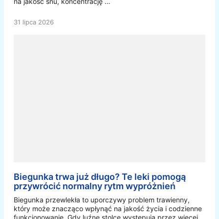
na jakość snu, koncentrację …
31 lipca 2026
Biegunka trwa już długo? Te leki pomogą
przywrócić normalny rytm wypróżnień
Biegunka przewlekła to uporczywy problem trawienny,
który może znacząco wpłynąć na jakość życia i codzienne
funkcjonowanie. Gdy luźne stolce występują przez więcej