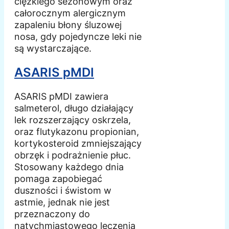
ciężkiego sezonowym oraz
całorocznym alergicznym
zapaleniu błony śluzowej
nosa, gdy pojedyncze leki nie
są wystarczające.
ASARIS pMDI
ASARIS pMDI zawiera
salmeterol, długo działający
lek rozszerzający oskrzela,
oraz flutykazonu propionian,
kortykosteroid zmniejszający
obrzęk i podrażnienie płuc.
Stosowany każdego dnia
pomaga zapobiegać
duszności i świstom w
astmie, jednak nie jest
przeznaczony do
natychmiastowego leczenia