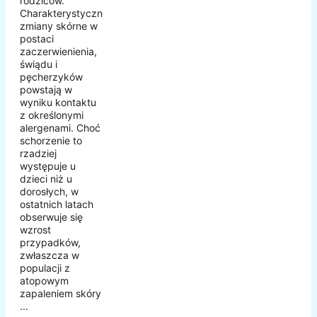
rodziców.
Charakterystyczne
zmiany skórne w
postaci
zaczerwienienia,
świądu i
pęcherzyków
powstają w
wyniku kontaktu
z określonymi
alergenami. Choć
schorzenie to
rzadziej
występuje u
dzieci niż u
dorosłych, w
ostatnich latach
obserwuje się
wzrost
przypadków,
zwłaszcza w
populacji z
atopowym
zapaleniem skóry
...