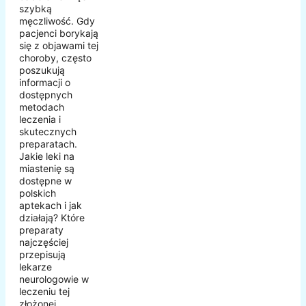
szybką
męczliwość. Gdy
pacjenci borykają
się z objawami tej
choroby, często
poszukują
informacji o
dostępnych
metodach
leczenia i
skutecznych
preparatach.
Jakie leki na
miastenię są
dostępne w
polskich
aptekach i jak
działają? Które
preparaty
najczęściej
przepisują
lekarze
neurologowie w
leczeniu tej
złożonej