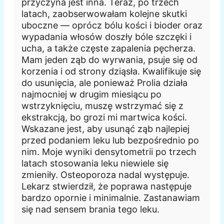
przyczyna jest inna. Teraz, po trzech
latach, zaobserwowałam kolejne skutki
uboczne — oprócz bólu kości i bioder oraz
wypadania włosów doszły bóle szczęki i
ucha, a także częste zapalenia pęcherza.
Mam jeden ząb do wyrwania, psuje się od
korzenia i od strony dziąsła. Kwalifikuje się
do usunięcia, ale ponieważ Prolia działa
najmocniej w drugim miesiącu po
wstrzyknięciu, muszę wstrzymać się z
ekstrakcją, bo grozi mi martwica kości.
Wskazane jest, aby usunąć ząb najlepiej
przed podaniem leku lub bezpośrednio po
nim. Moje wyniki densytometrii po trzech
latach stosowania leku niewiele się
zmieniły. Osteoporoza nadal występuje.
Lekarz stwierdził, że poprawa następuje
bardzo opornie i minimalnie. Zastanawiam
się nad sensem brania tego leku.