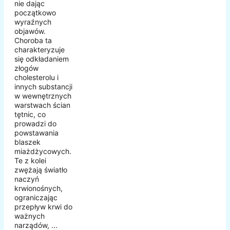
nie dając
początkowo
wyraźnych
objawów.
Choroba ta
charakteryzuje
się odkładaniem
złogów
cholesterolu i
innych substancji
w wewnętrznych
warstwach ścian
tętnic, co
prowadzi do
powstawania
blaszek
miażdżycowych.
Te z kolei
zwężają światło
naczyń
krwionośnych,
ograniczając
przepływ krwi do
ważnych
narządów, ...