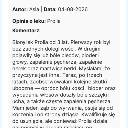
Autor:
Asia |
Data:
04-08-2026
Opinia o leku:
Prolia
Komentarz:
Biorę lek Prolia od 3 lat. Pierwszy rok był
bez żadnych dolegliwości. W drugim
pojawiły się już bóle pleców, bioder i
głowy, zapalenie pęcherza, zapalenie
nerek oraz martwica nerki. Myślałam, że
przyczyna jest inna. Teraz, po trzech
latach, zaobserwowałam kolejne skutki
uboczne — oprócz bólu kości i bioder oraz
wypadania włosów doszły bóle szczęki i
ucha, a także częste zapalenia pęcherza.
Mam jeden ząb do wyrwania, psuje się od
korzenia i od strony dziąsła. Kwalifikuje się
do usunięcia, ale ponieważ Prolia działa
najmocniej w drugim miesiącu po