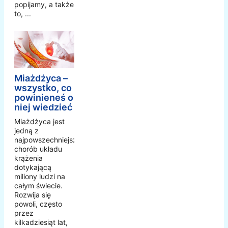
popijamy, a także
to, ...
Miażdżyca –
wszystko, co
powinieneś o
niej wiedzieć
Miażdżyca jest
jedną z
najpowszechniejszych
chorób układu
krążenia
dotykającą
miliony ludzi na
całym świecie.
Rozwija się
powoli, często
przez
kilkadziesiąt lat,