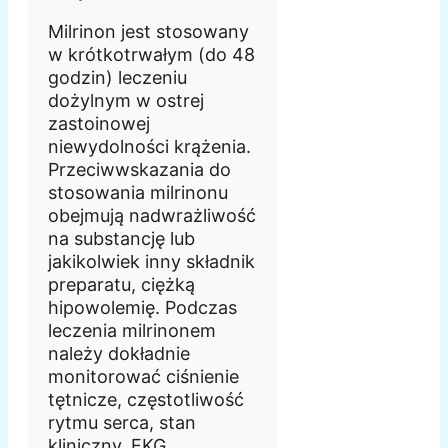
Milrinon jest stosowany
w krótkotrwałym (do 48
godzin) leczeniu
dożylnym w ostrej
zastoinowej
niewydolności krążenia.
Przeciwwskazania do
stosowania milrinonu
obejmują nadwrażliwość
na substancję lub
jakikolwiek inny składnik
preparatu, ciężką
hipowolemię. Podczas
leczenia milrinonem
należy dokładnie
monitorować ciśnienie
tętnicze, częstotliwość
rytmu serca, stan
kliniczny, EKG,