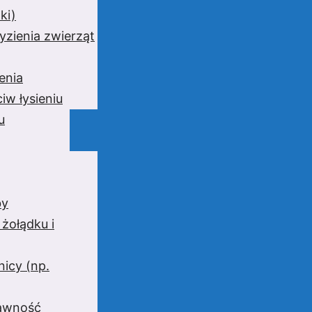
ki)
yzienia zwierząt
enia
iw łysieniu
u
by
 żołądku i
nicy (np.
rawność