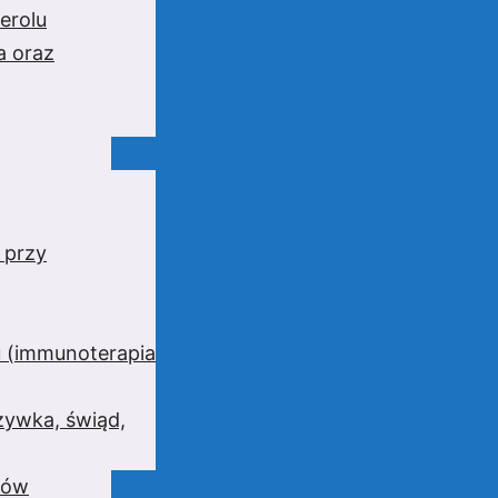
erolu
a oraz
 przy
 (immunoterapia
zywka, świąd,
wów