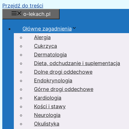
Przejdź do treści
o-lekach.pl
Główne zagadnienia
Alergia
Cukrzyca
Dermatologia
Dieta, odchudzanie i suplementacja
Dolne drogi oddechowe
Endokrynologia
Górne drogi oddechowe
Kardiologia
Kości i stawy
Neurologia
Okulistyka