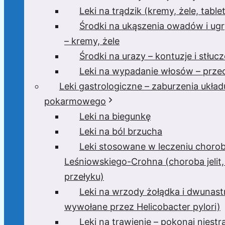
Leki na trądzik (kremy, żele, tablet
Środki na ukąszenia owadów i ugr
– kremy, żele
Środki na urazy – kontuzje i stłucz
Leki na wypadanie włosów – przec
Leki gastrologiczne – zaburzenia układ
pokarmowego
Leki na biegunkę
Leki na ból brzucha
Leki stosowane w leczeniu choro
Leśniowskiego-Crohna (choroba jelit,
przełyku)
Leki na wrzody żołądka i dwunast
wywołane przez Helicobacter pylori)
Leki na trawienie – pokonaj niest