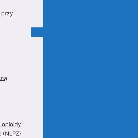
 przy
sną
 opioidy
e (NLPZ)