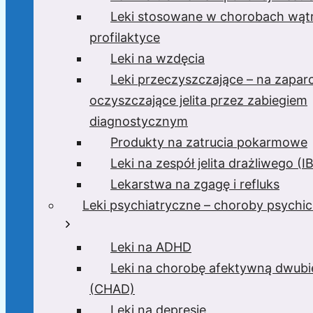
Leki stosowane w chorobach wątr
profilaktyce
Leki na wzdęcia
Leki przeczyszczające – na zaparc
oczyszczające jelita przez zabiegiem
diagnostycznym
Produkty na zatrucia pokarmowe
Leki na zespół jelita drażliwego (I
Lekarstwa na zgagę i refluks
Leki psychiatryczne – choroby psychi
Leki na ADHD
Leki na chorobę afektywną dwub
(CHAD)
Leki na depresję