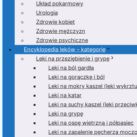
Układ pokarmowy
Urologia
Zdrowie kobiet
Zdrowie mężczyzn
Zdrowie psychiczne
Encyklopedia leków – kategorie
Leki na przeziębienie i grypę
Leki na ból gardła
Leki na gorączkę i ból
Leki na mokry kaszel (leki wykrzt
Leki na katar
Leki na suchy kaszel (leki przeci
Leki na grypę
Leki na ospę wietrzną i półpasiec
Leki na zapalenie pęcherza moc