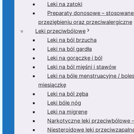
Leki na zatoki
Preparaty donosowe – stosowane
przeziębieniu oraz przeciwalergiczne
Leki przeciwbólowe
Leki na ból brzucha
Leki na ból gardła
Leki na gorączkę i ból
Leki na ból mięśni i stawów
Leki na bóle menstruacyjne / bole
miesiączkę
Leki na ból zęba
Leki bóle nóg
Leki na migrenę
Narkotyczne leki przeciwbólowe –
Niesteroidowe leki przeciwzapaln