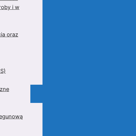
oby i w
ia oraz
BS)
czne
iegunową