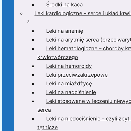
Środki na kaca
Leki kardiologiczne – serce i układ kr
Leki na anemię
Leki na arytmię serca (przeciwar
Leki hematologiczne – choroby krw
krwiotwórczego
Leki na hemoroidy
Leki przeciwzakrzepowe
Leki na miażdżycę
Leki na nadciśnienie
Leki stosowane w leczeniu niewyd
serca
Leki na niedociśnienie – czyli zbyt 
tętnicze