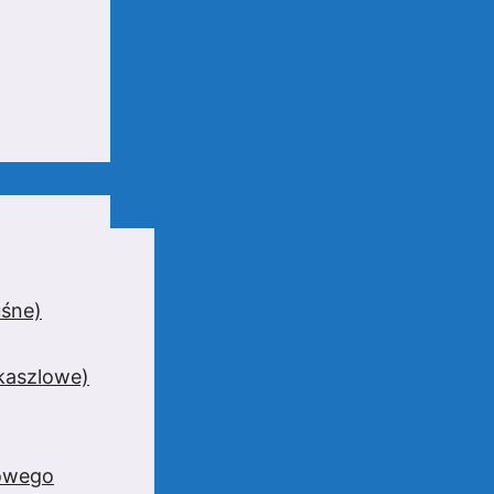
uśne)
wkaszlowe)
zowego