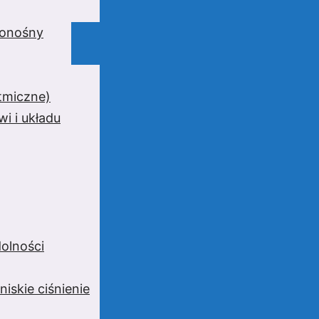
wionośny
ytmiczne)
i i układu
olności
niskie ciśnienie