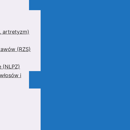
 artretyzm)
stawów (RZS)
e (NLPZ)
 włosów i