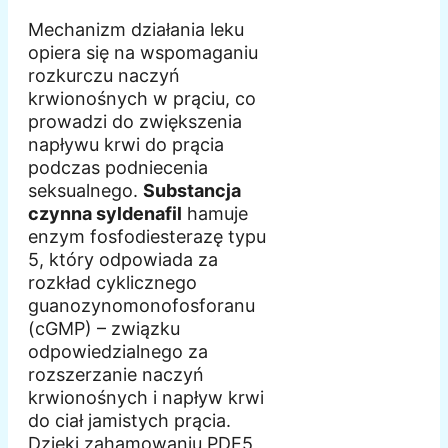
Mechanizm działania leku
opiera się na wspomaganiu
rozkurczu naczyń
krwionośnych w prąciu, co
prowadzi do zwiększenia
napływu krwi do prącia
podczas podniecenia
seksualnego.
Substancja
czynna syldenafil
hamuje
enzym fosfodiesterazę typu
5, który odpowiada za
rozkład cyklicznego
guanozynomonofosforanu
(cGMP) – związku
odpowiedzialnego za
rozszerzanie naczyń
krwionośnych i napływ krwi
do ciał jamistych prącia.
Dzięki zahamowaniu PDE5,