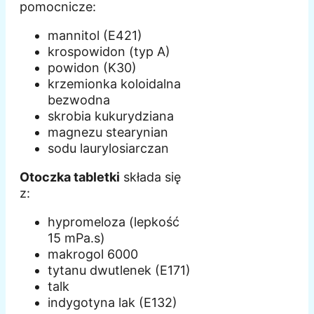
pomocnicze:
mannitol (E421)
krospowidon (typ A)
powidon (K30)
krzemionka koloidalna
bezwodna
skrobia kukurydziana
magnezu stearynian
sodu laurylosiarczan
Otoczka tabletki
składa się
z:
hypromeloza (lepkość
15 mPa.s)
makrogol 6000
tytanu dwutlenek (E171)
talk
indygotyna lak (E132)