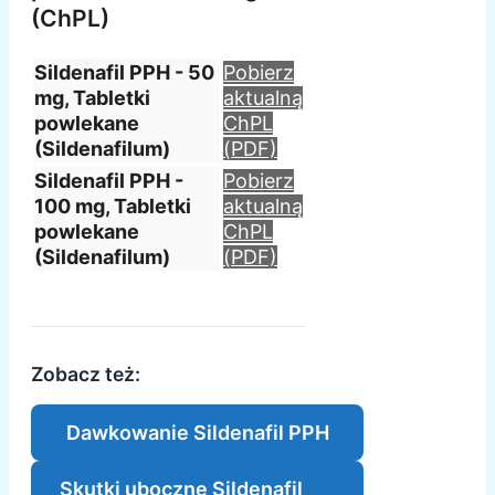
(ChPL)
Sildenafil PPH - 50
Pobierz
mg, Tabletki
aktualną
powlekane
ChPL
(Sildenafilum)
(PDF)
Sildenafil PPH -
Pobierz
100 mg, Tabletki
aktualną
powlekane
ChPL
(Sildenafilum)
(PDF)
Zobacz też:
Dawkowanie Sildenafil PPH
Skutki uboczne Sildenafil