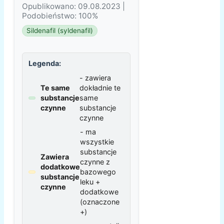
Opublikowano: 09.08.2023 |
Podobieństwo: 100%
Sildenafil (syldenafil)
Legenda:
- zawiera
Te same
dokładnie te
substancje
same
czynne
substancje
czynne
- ma
wszystkie
substancje
Zawiera
czynne z
dodatkowe
bazowego
substancje
leku +
czynne
dodatkowe
(oznaczone
+)