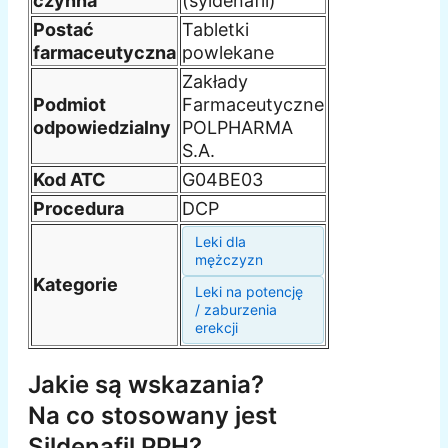
czynna
(syldenafil)
Postać
Tabletki
farmaceutyczna
powlekane
Zakłady
Podmiot
Farmaceutyczne
odpowiedzialny
POLPHARMA
S.A.
Kod ATC
G04BE03
Procedura
DCP
Leki dla
mężczyzn
Kategorie
Leki na potencję
/ zaburzenia
erekcji
Jakie są wskazania?
Na co stosowany jest
Sildenafil PPH?