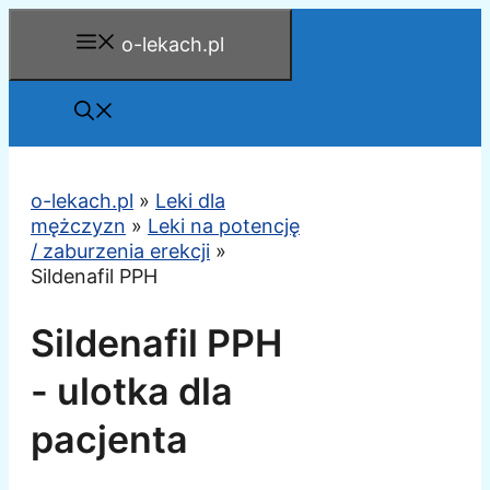
Przejdź
o-lekach.pl
do
treści
o-lekach.pl
»
Leki dla
mężczyzn
»
Leki na potencję
/ zaburzenia erekcji
»
Sildenafil PPH
Sildenafil PPH
- ulotka dla
pacjenta