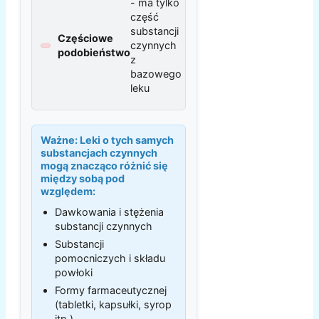
- ma tylko
część
substancji
Częściowe
czynnych
podobieństwo
z
bazowego
leku
Ważne:
Leki o tych samych
substancjach czynnych
mogą znacząco różnić się
między sobą pod
względem:
Dawkowania i stężenia
substancji czynnych
Substancji
pomocniczych i składu
powłoki
Formy farmaceutycznej
(tabletki, kapsułki, syrop
itp.)