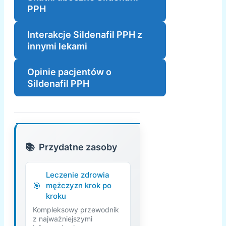
PPH
Interakcje Sildenafil PPH z
innymi lekami
Opinie pacjentów o
Sildenafil PPH
Przydatne zasoby
Leczenie zdrowia
mężczyzn krok po
kroku
Kompleksowy przewodnik
z najważniejszymi