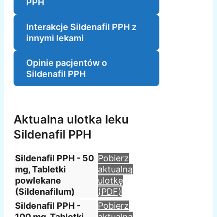
PPH
Interakcje Sildenafil PPH z
innymi lekami
Opinie pacjentów o
Sildenafil PPH
Aktualna ulotka leku
Sildenafil PPH
Sildenafil PPH - 50
Pobierz
mg, Tabletki
aktualną
powlekane
ulotkę
(Sildenafilum)
(PDF)
Sildenafil PPH -
Pobierz
100 mg, Tabletki
aktualną