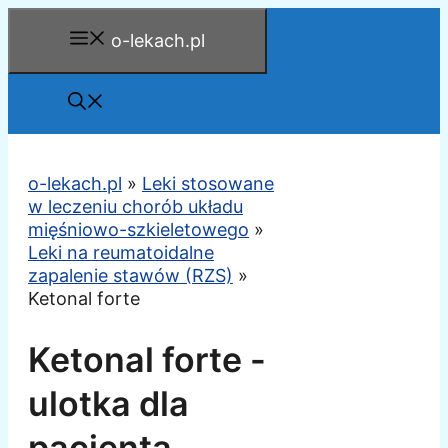
Przejdź
o-lekach.pl
do
treści
o-lekach.pl
»
Leki stosowane
w leczeniu chorób układu
mięśniowo-szkieletowego
»
Leki na reumatoidalne
zapalenie stawów (RZS)
»
Ketonal forte
Ketonal forte -
ulotka dla
pacjenta