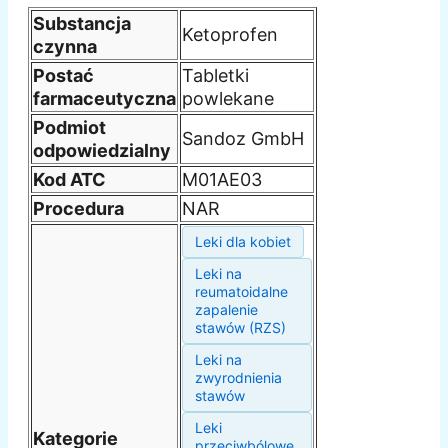
Substancja
Ketoprofen
czynna
Postać
Tabletki
farmaceutyczna
powlekane
Podmiot
Sandoz GmbH
odpowiedzialny
Kod ATC
M01AE03
Procedura
NAR
Leki dla kobiet
Leki na
reumatoidalne
zapalenie
stawów (RZS)
Leki na
zwyrodnienia
stawów
Leki
Kategorie
przeciwbólowe