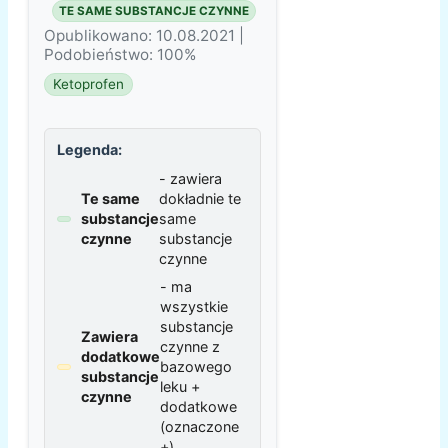
TE SAME SUBSTANCJE CZYNNE
Opublikowano: 10.08.2021 |
Podobieństwo: 100%
Ketoprofen
Legenda:
- zawiera
Te same
dokładnie te
substancje
same
czynne
substancje
czynne
- ma
wszystkie
substancje
Zawiera
czynne z
dodatkowe
bazowego
substancje
leku +
czynne
dodatkowe
(oznaczone
+)