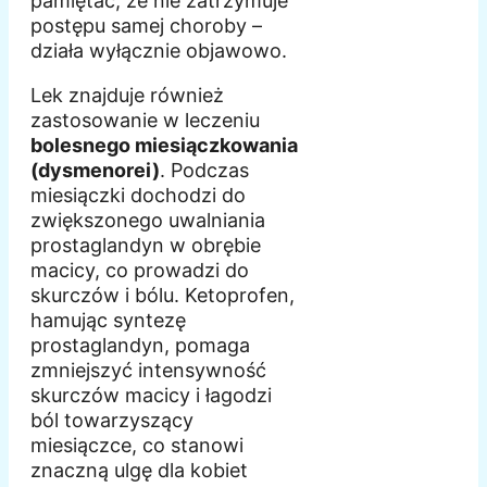
pamiętać, że nie zatrzymuje
postępu samej choroby –
działa wyłącznie objawowo.
Lek znajduje również
zastosowanie w leczeniu
bolesnego miesiączkowania
(dysmenorei)
. Podczas
miesiączki dochodzi do
zwiększonego uwalniania
prostaglandyn w obrębie
macicy, co prowadzi do
skurczów i bólu. Ketoprofen,
hamując syntezę
prostaglandyn, pomaga
zmniejszyć intensywność
skurczów macicy i łagodzi
ból towarzyszący
miesiączce, co stanowi
znaczną ulgę dla kobiet