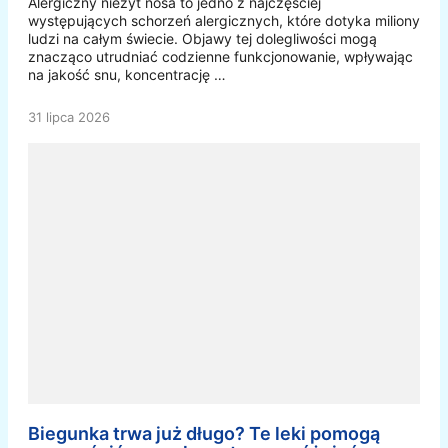
Alergiczny nieżyt nosa to jedno z najczęściej
występujących schorzeń alergicznych, które dotyka miliony
ludzi na całym świecie. Objawy tej dolegliwości mogą
znacząco utrudniać codzienne funkcjonowanie, wpływając
na jakość snu, koncentrację …
31 lipca 2026
Biegunka trwa już długo? Te leki pomogą