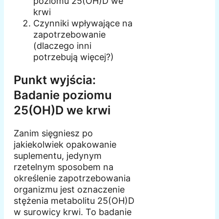
poziomu 25(OH)D we
krwi
Czynniki wpływające na
zapotrzebowanie
(dlaczego inni
potrzebują więcej?)
Punkt wyjścia:
Badanie poziomu
25(OH)D we krwi
Zanim sięgniesz po
jakiekolwiek opakowanie
suplementu, jedynym
rzetelnym sposobem na
określenie zapotrzebowania
organizmu jest oznaczenie
stężenia metabolitu 25(OH)D
w surowicy krwi. To badanie