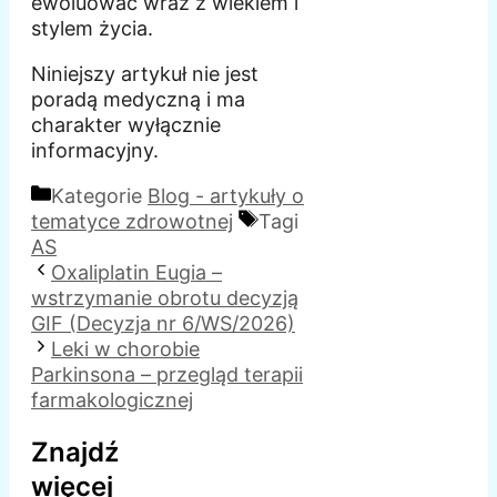
ewoluować wraz z wiekiem i
stylem życia.
Niniejszy artykuł nie jest
poradą medyczną i ma
charakter wyłącznie
informacyjny.
Kategorie
Blog - artykuły o
tematyce zdrowotnej
Tagi
AS
Oxaliplatin Eugia –
wstrzymanie obrotu decyzją
GIF (Decyzja nr 6/WS/2026)
Leki w chorobie
Parkinsona – przegląd terapii
farmakologicznej
Znajdź
więcej