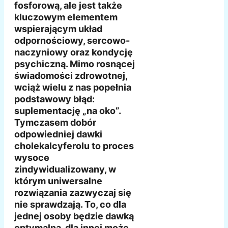
fosforową, ale jest także
kluczowym elementem
wspierającym układ
odpornościowy, sercowo-
naczyniowy oraz kondycję
psychiczną. Mimo rosnącej
świadomości zdrowotnej,
wciąż wielu z nas popełnia
podstawowy błąd:
suplementację „na oko”.
Tymczasem dobór
odpowiedniej dawki
cholekalcyferolu to proces
wysoce
zindywidualizowany, w
którym uniwersalne
rozwiązania zazwyczaj się
nie sprawdzają. To, co dla
jednej osoby będzie dawką
optymalną, dla innej może