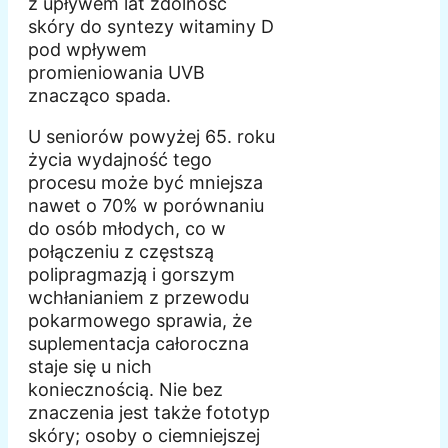
z upływem lat zdolność
skóry do syntezy witaminy D
pod wpływem
promieniowania UVB
znacząco spada.
U seniorów powyżej 65. roku
życia wydajność tego
procesu może być mniejsza
nawet o 70% w porównaniu
do osób młodych, co w
połączeniu z częstszą
polipragmazją i gorszym
wchłanianiem z przewodu
pokarmowego sprawia, że
suplementacja całoroczna
staje się u nich
koniecznością. Nie bez
znaczenia jest także fototyp
skóry; osoby o ciemniejszej