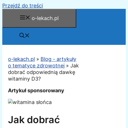
Przejdź do treści
o-lekach.pl
o-lekach.pl
»
Blog - artykuły
o tematyce zdrowotnej
»
Jak
dobrać odpowiednią dawkę
witaminy D3?
Artykuł sponsorowany
Jak dobrać