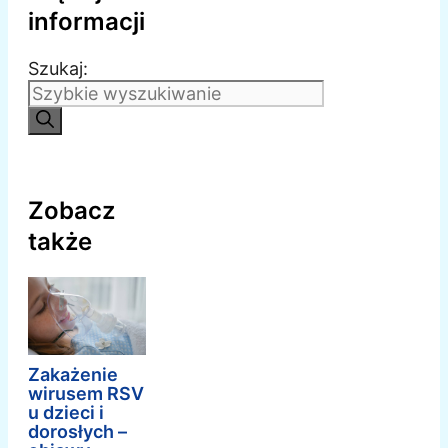
informacji
Szukaj:
Zobacz
także
Zakażenie
wirusem RSV
u dzieci i
dorosłych –