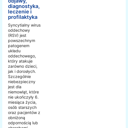
objawy,
diagnostyka,
leczenie i
profilaktyka
Syncytialny wirus
oddechowy
(RSV) jest
powszechnym
patogenem
układu
oddechowego,
który atakuje
zarówno dzieci,
jak i dorosłych.
Szczególnie
niebezpieczny
jest dla
niemowląt, które
nie ukończyły 6.
miesiąca życia,
osób starszych
oraz pacjentów z
obniżoną
odpornością lub
chorobami