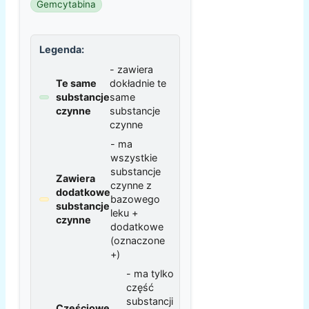
Gemcytabina
Legenda:
- zawiera
Te same
dokładnie te
substancje
same
czynne
substancje
czynne
- ma
wszystkie
substancje
Zawiera
czynne z
dodatkowe
bazowego
substancje
leku +
czynne
dodatkowe
(oznaczone
+)
- ma tylko
część
substancji
Częściowe