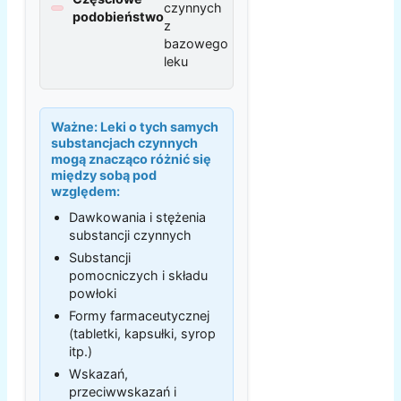
czynnych
podobieństwo
z
bazowego
leku
Ważne:
Leki o tych samych
substancjach czynnych
mogą znacząco różnić się
między sobą pod
względem:
Dawkowania i stężenia
substancji czynnych
Substancji
pomocniczych i składu
powłoki
Formy farmaceutycznej
(tabletki, kapsułki, syrop
itp.)
Wskazań,
przeciwwskazań i