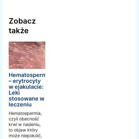
Zobacz
także
Hematospermia
– erytrocyty
w ejakulacie:
Leki
stosowane w
leczeniu
Hematospermia,
czyli obecność
krwi w nasieniu,
to objaw który
może niepokoić,