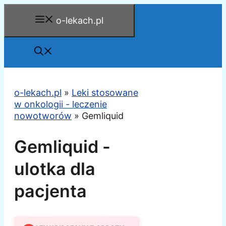
Przejdź
o-lekach.pl
do
treści
o-lekach.pl
»
Leki stosowane
w onkologii - leczenie
nowotworów
»
Gemliquid
Gemliquid -
ulotka dla
pacjenta