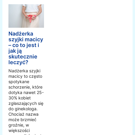
Nadżerka
szyjki macicy
– co to jest i
jak ją
skutecznie
leczyć?
Nadżerka szyjki
macicy to często
spotykane
schorzenie, które
dotyka nawet 25-
30% kobiet
zgłaszających się
do ginekologa.
Chociaż nazwa
może brzmieć
groźnie, w
większości