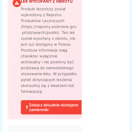
LEK WYCOFANY Z OBROTU
⚠
Produkt leczniczy został
wykreślony z Rejestru
Produktów Leczniczych
(https://rejestry.ezdrowie.gov
.pl/rpl/search/public). Ten lek
został wycofany z obrotu, nie
jest już dostępny w Polsce.
Poniższe informacje mają
charakter wyłącznie
archiwalny i nie powinny być
podstawą do samodzielnego
stosowania leku. W przypadku
pytań dotyczących leczenia
skonsultuj się z lekarzem lub
farmaceutą.
Zobacz aktualnie dostępne
💊
zamienniki