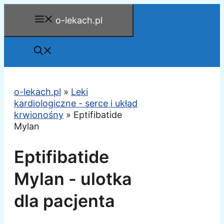
Przejdź
o-lekach.pl
do
treści
o-lekach.pl
»
Leki
kardiologiczne - serce i układ
krwionośny
»
Eptifibatide
Mylan
Eptifibatide
Mylan - ulotka
dla pacjenta