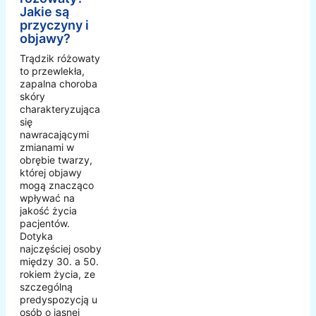
Jakie są
przyczyny i
objawy?
Trądzik różowaty
to przewlekła,
zapalna choroba
skóry
charakteryzująca
się
nawracającymi
zmianami w
obrębie twarzy,
której objawy
mogą znacząco
wpływać na
jakość życia
pacjentów.
Dotyka
najczęściej osoby
między 30. a 50.
rokiem życia, ze
szczególną
predyspozycją u
osób o jasnej