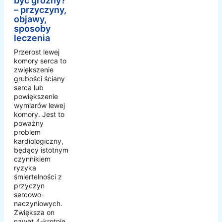
być groźny?
– przyczyny,
objawy,
sposoby
leczenia
Przerost lewej
komory serca to
zwiększenie
grubości ściany
serca lub
powiększenie
wymiarów lewej
komory. Jest to
poważny
problem
kardiologiczny,
będący istotnym
czynnikiem
ryzyka
śmiertelności z
przyczyn
sercowo-
naczyniowych.
Zwiększa on
nawet 4-krotnie