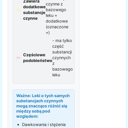
Zawiera
czynne z
dodatkowe
bazowego
substancje
leku +
czynne
dodatkowe
(oznaczone
+)
- ma tylko
część
substancji
Częściowe
czynnych
podobieństwo
z
bazowego
leku
Ważne:
Leki o tych samych
substancjach czynnych
mogą znacząco różnić się
między sobą pod
względem:
Dawkowania i stężenia