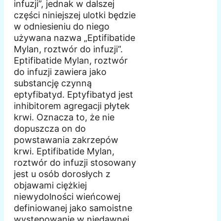
infuzji”, jednak w dalszej
części niniejszej ulotki będzie
w odniesieniu do niego
używana nazwa „Eptifibatide
Mylan, roztwór do infuzji”.
Eptifibatide Mylan, roztwór
do infuzji zawiera jako
substancję czynną
eptyfibatyd. Eptyfibatyd jest
inhibitorem agregacji płytek
krwi. Oznacza to, że nie
dopuszcza on do
powstawania zakrzepów
krwi. Eptifibatide Mylan,
roztwór do infuzji stosowany
jest u osób dorosłych z
objawami ciężkiej
niewydolności wieńcowej
definiowanej jako samoistne
występowanie w niedawnej