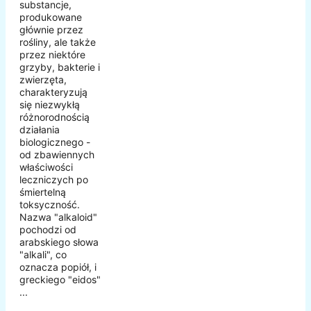
substancje,
produkowane
głównie przez
rośliny, ale także
przez niektóre
grzyby, bakterie i
zwierzęta,
charakteryzują
się niezwykłą
różnorodnością
działania
biologicznego -
od zbawiennych
właściwości
leczniczych po
śmiertelną
toksyczność.
Nazwa "alkaloid"
pochodzi od
arabskiego słowa
"alkali", co
oznacza popiół, i
greckiego "eidos"
...