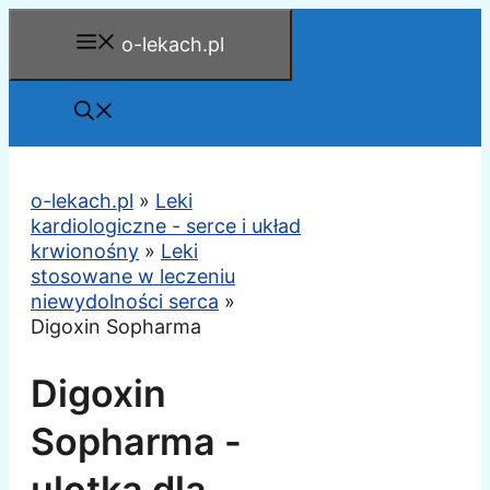
Przejdź
o-lekach.pl
do
treści
o-lekach.pl
»
Leki
kardiologiczne - serce i układ
krwionośny
»
Leki
stosowane w leczeniu
niewydolności serca
»
Digoxin Sopharma
Digoxin
Sopharma -
ulotka dla