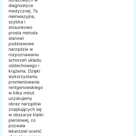
diagnostyce
medycznej. Ta
nieinwazyjna,
szybka i
stosunkowo
prosta metoda
stanowi
podstawowe
narzędzie w
rozpoznawaniu
schorzeń układu
oddechowego i
krążenia. Dzięki
wykorzystaniu
promieniowania
rentgenowskiego
w kilka minut
uzyskujemy
obraz narządów
znajdujących się
w obszarze klatki
piersiowej, co
pozwala
lekarzowi ocenić