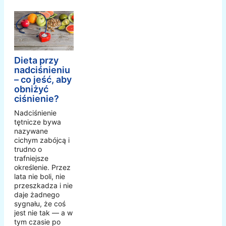
Dieta przy
nadciśnieniu
– co jeść, aby
obniżyć
ciśnienie?
Nadciśnienie
tętnicze bywa
nazywane
cichym zabójcą i
trudno o
trafniejsze
określenie. Przez
lata nie boli, nie
przeszkadza i nie
daje żadnego
sygnału, że coś
jest nie tak — a w
tym czasie po