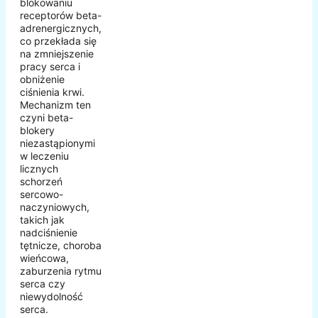
blokowaniu
receptorów beta-
adrenergicznych,
co przekłada się
na zmniejszenie
pracy serca i
obniżenie
ciśnienia krwi.
Mechanizm ten
czyni beta-
blokery
niezastąpionymi
w leczeniu
licznych
schorzeń
sercowo-
naczyniowych,
takich jak
nadciśnienie
tętnicze, choroba
wieńcowa,
zaburzenia rytmu
serca czy
niewydolność
serca.