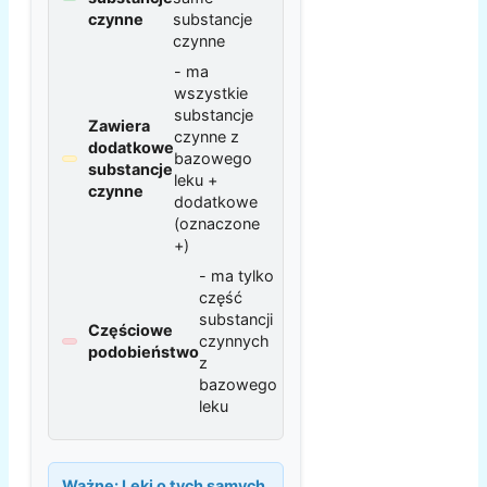
czynne
substancje
czynne
- ma
wszystkie
substancje
Zawiera
czynne z
dodatkowe
bazowego
substancje
leku +
czynne
dodatkowe
(oznaczone
+)
- ma tylko
część
substancji
Częściowe
czynnych
podobieństwo
z
bazowego
leku
Ważne:
Leki o tych samych