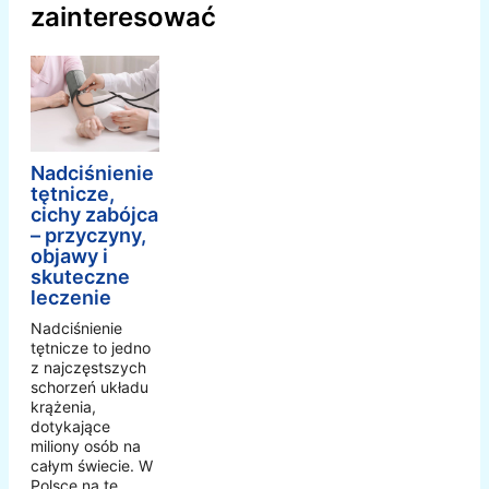
zainteresować
Nadciśnienie
tętnicze,
cichy zabójca
– przyczyny,
objawy i
skuteczne
leczenie
Nadciśnienie
tętnicze to jedno
z najczęstszych
schorzeń układu
krążenia,
dotykające
miliony osób na
całym świecie. W
Polsce na tę