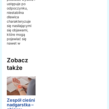
ustępuje po
odpoczynku,
niestabilna
dławica
charakteryzuje
się nasilającymi
się objawami,
które mogą
pojawiać się
nawet w
Zobacz
także
Zespół cieśni
nadgarstka –