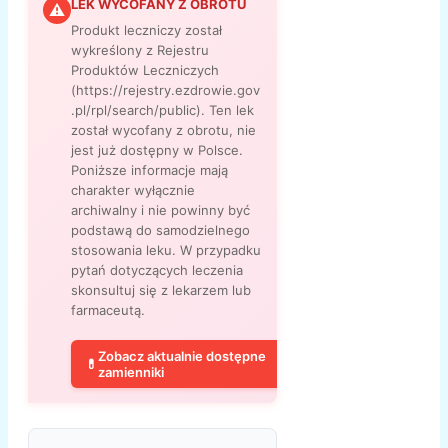
LEK WYCOFANY Z OBROTU
⚠
Produkt leczniczy został
wykreślony z Rejestru
Produktów Leczniczych
(https://rejestry.ezdrowie.gov
.pl/rpl/search/public). Ten lek
został wycofany z obrotu, nie
jest już dostępny w Polsce.
Poniższe informacje mają
charakter wyłącznie
archiwalny i nie powinny być
podstawą do samodzielnego
stosowania leku. W przypadku
pytań dotyczących leczenia
skonsultuj się z lekarzem lub
farmaceutą.
Zobacz aktualnie dostępne
💊
zamienniki