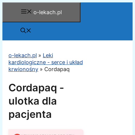
Przejdź
o-lekach.pl
do
treści
o-lekach.pl
»
Leki
kardiologiczne - serce i układ
krwionośny
»
Cordapaq
Cordapaq -
ulotka dla
pacjenta