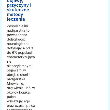
objawy,
przyczyny i
skuteczne
metody
leczenia
Zespół cieśni
nadgarstka to
powszechna
dolegliwość
neurologiczna
dotykająca od 3
do 6% populacji,
charakteryzująca
się
nieprzyjemnymi
objawami w
obrębie dłoni i
nadgarstka.
Mrowienie,
drętwienie i ból w
okolicy kciuka,
palca
wskazującego
oraz części palca
serdecznego to