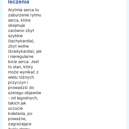
leczenia
Arytmia serca to
zaburzenie rytmu
serca, które
obejmuje
zarówno zbyt
szybkie
(tachykardia),
zbyt wolne
(bradykardia), jak
i nieregularne
bicie serca. Jest
to stan, który
może wynikać z
wielu różnych
przyczyn i
prowadzić do
szeregu objawów
- od łagodnych,
takich jak
uczucie
kołatania, po
poważne,
zagrażające
życiu stany.