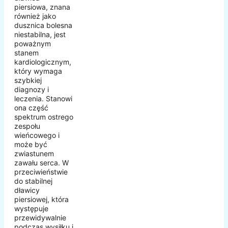
piersiowa, znana
również jako
dusznica bolesna
niestabilna, jest
poważnym
stanem
kardiologicznym,
który wymaga
szybkiej
diagnozy i
leczenia. Stanowi
ona część
spektrum ostrego
zespołu
wieńcowego i
może być
zwiastunem
zawału serca. W
przeciwieństwie
do stabilnej
dławicy
piersiowej, która
występuje
przewidywalnie
podczas wysiłku i