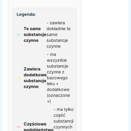
Legenda:
- zawiera
Te same
dokładnie te
substancje
same
czynne
substancje
czynne
- ma
wszystkie
substancje
Zawiera
czynne z
dodatkowe
bazowego
substancje
leku +
czynne
dodatkowe
(oznaczone
+)
- ma tylko
część
substancji
Częściowe
czynnych
podobieństwo