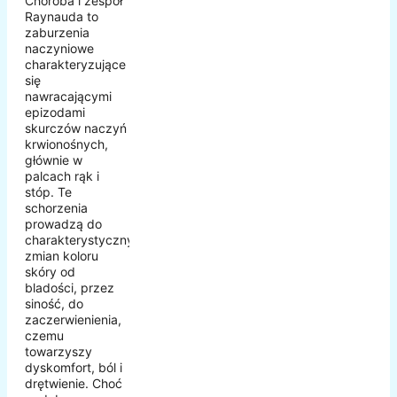
Choroba i zespół
Raynauda to
zaburzenia
naczyniowe
charakteryzujące
się
nawracającymi
epizodami
skurczów naczyń
krwionośnych,
głównie w
palcach rąk i
stóp. Te
schorzenia
prowadzą do
charakterystycznych
zmian koloru
skóry od
bladości, przez
siność, do
zaczerwienienia,
czemu
towarzyszy
dyskomfort, ból i
drętwienie. Choć