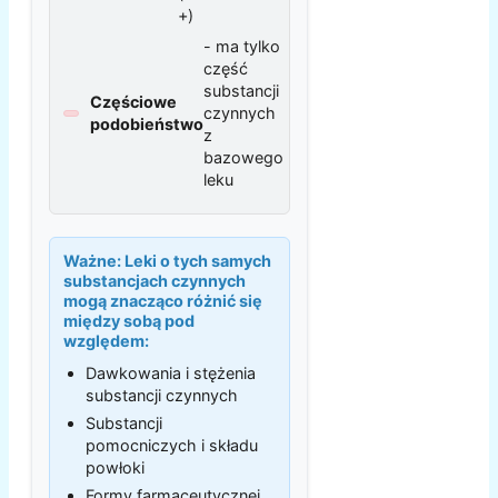
+)
- ma tylko
część
substancji
Częściowe
czynnych
podobieństwo
z
bazowego
leku
Ważne:
Leki o tych samych
substancjach czynnych
mogą znacząco różnić się
między sobą pod
względem:
Dawkowania i stężenia
substancji czynnych
Substancji
pomocniczych i składu
powłoki
Formy farmaceutycznej