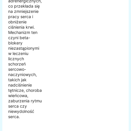
adrenergicznych,
co przekłada się
na zmniejszenie
pracy serca i
obniżenie
ciśnienia krwi.
Mechanizm ten
czyni beta-
blokery
niezastąpionymi
w leczeniu
licznych
schorzeń
sercowo-
naczyniowych,
takich jak
nadciśnienie
tętnicze, choroba
wieńcowa,
zaburzenia rytmu
serca czy
niewydolność
serca.