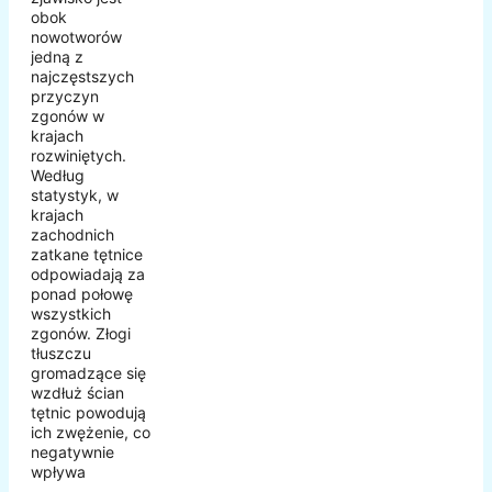
obok
nowotworów
jedną z
najczęstszych
przyczyn
zgonów w
krajach
rozwiniętych.
Według
statystyk, w
krajach
zachodnich
zatkane tętnice
odpowiadają za
ponad połowę
wszystkich
zgonów. Złogi
tłuszczu
gromadzące się
wzdłuż ścian
tętnic powodują
ich zwężenie, co
negatywnie
wpływa