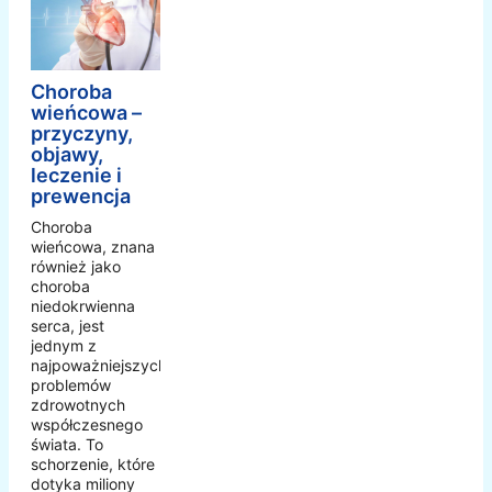
Choroba
wieńcowa –
przyczyny,
objawy,
leczenie i
prewencja
Choroba
wieńcowa, znana
również jako
choroba
niedokrwienna
serca, jest
jednym z
najpoważniejszych
problemów
zdrowotnych
współczesnego
świata. To
schorzenie, które
dotyka miliony