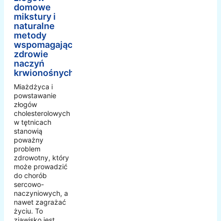
domowe
mikstury i
naturalne
metody
wspomagające
zdrowie
naczyń
krwionośnych
Miażdżyca i
powstawanie
złogów
cholesterolowych
w tętnicach
stanowią
poważny
problem
zdrowotny, który
może prowadzić
do chorób
sercowo-
naczyniowych, a
nawet zagrażać
życiu. To
zjawisko jest