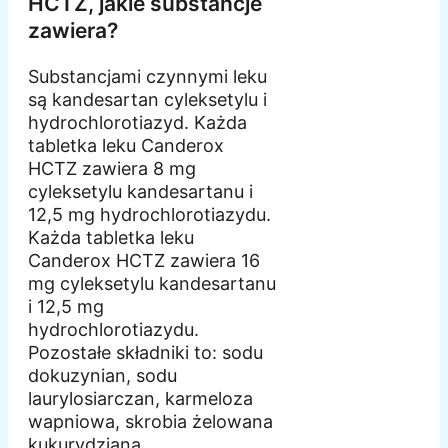
HCTZ, jakie substancje
zawiera?
Substancjami czynnymi leku
są kandesartan cyleksetylu i
hydrochlorotiazyd. Każda
tabletka leku Canderox
HCTZ zawiera 8 mg
cyleksetylu kandesartanu i
12,5 mg hydrochlorotiazydu.
Każda tabletka leku
Canderox HCTZ zawiera 16
mg cyleksetylu kandesartanu
i 12,5 mg
hydrochlorotiazydu.
Pozostałe składniki to: sodu
dokuzynian, sodu
laurylosiarczan, karmeloza
wapniowa, skrobia żelowana
kukurydziana,