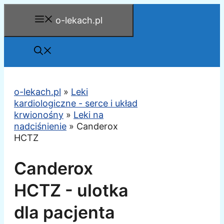
Przejdź
o-lekach.pl
do
treści
o-lekach.pl
»
Leki
kardiologiczne - serce i układ
krwionośny
»
Leki na
nadciśnienie
»
Canderox
HCTZ
Canderox
HCTZ - ulotka
dla pacjenta