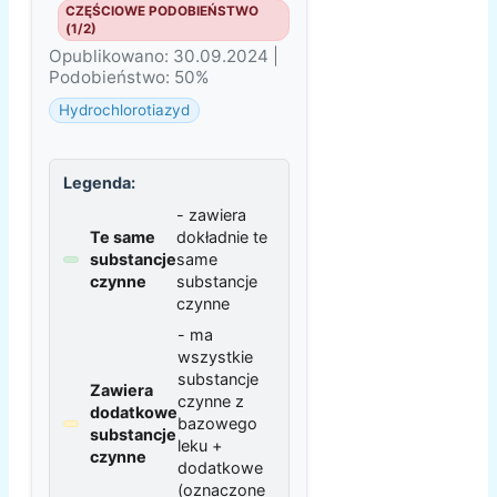
CZĘŚCIOWE PODOBIEŃSTWO
(1/2)
Opublikowano: 30.09.2024 |
Podobieństwo: 50%
Hydrochlorotiazyd
Legenda:
- zawiera
Te same
dokładnie te
substancje
same
czynne
substancje
czynne
- ma
wszystkie
substancje
Zawiera
czynne z
dodatkowe
bazowego
substancje
leku +
czynne
dodatkowe
(oznaczone