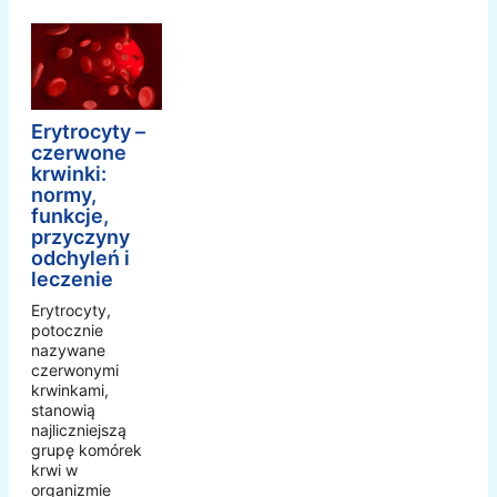
Erytrocyty –
czerwone
krwinki:
normy,
funkcje,
przyczyny
odchyleń i
leczenie
Erytrocyty,
potocznie
nazywane
czerwonymi
krwinkami,
stanowią
najliczniejszą
grupę komórek
krwi w
organizmie