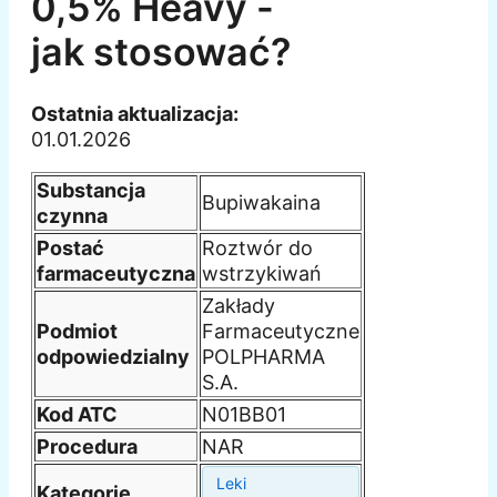
0,5% Heavy -
jak stosować?
Ostatnia aktualizacja:
01.01.2026
Substancja
Bupiwakaina
czynna
Postać
Roztwór do
farmaceutyczna
wstrzykiwań
Zakłady
Podmiot
Farmaceutyczne
odpowiedzialny
POLPHARMA
S.A.
Kod ATC
N01BB01
Procedura
NAR
Leki
Kategorie