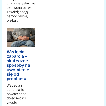
charakterystyczną
czerwoną barwę
zawdzięczają
hemoglobinie,
białku ...
Wzdęcia i
zaparcia –
skuteczne
sposoby na
uwolnienie
się od
problemu
Wzdęcia i
zaparcia to
powszechne
dolegliwości
układu