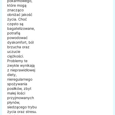
pokarmowego,
które mogą
znacząco
obniżać jakość
życia. Choć
często są
bagatelizowane,
potrafią
powodować
dyskomfort, ból
brzucha oraz
uczucie
ciężkości.
Problemy te
zwykle wynikają
z nieprawidłowej
diety,
nieregularnego
spożywania
posiłków, zbyt
małej ilości
przyjmowanych
płynów,
siedzącego trybu
życia oraz stresu.