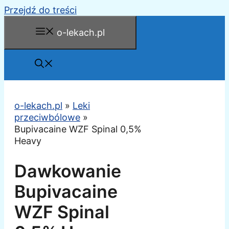
Przejdź do treści
o-lekach.pl
o-lekach.pl
»
Leki
przeciwbólowe
»
Bupivacaine WZF Spinal 0,5%
Heavy
Dawkowanie
Bupivacaine
WZF Spinal