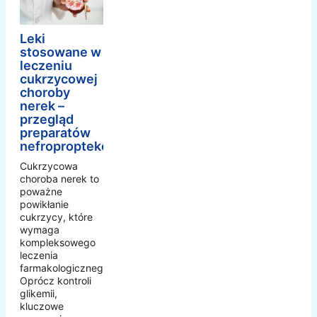
Leki
stosowane w
leczeniu
cukrzycowej
choroby
nerek –
przegląd
preparatów
nefroproptekcyjnych
Cukrzycowa
choroba nerek to
poważne
powikłanie
cukrzycy, które
wymaga
kompleksowego
leczenia
farmakologicznego.
Oprócz kontroli
glikemii,
kluczowe