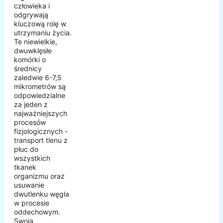
człowieka i
odgrywają
kluczową rolę w
utrzymaniu życia.
Te niewielkie,
dwuwklęsłe
komórki o
średnicy
zaledwie 6-7,5
mikrometrów są
odpowiedzialne
za jeden z
najważniejszych
procesów
fizjologicznych -
transport tlenu z
płuc do
wszystkich
tkanek
organizmu oraz
usuwanie
dwutlenku węgla
w procesie
oddechowym.
Swoją