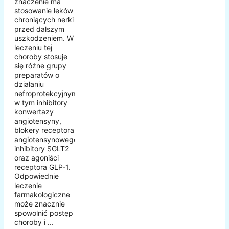
znaczenie ma
stosowanie leków
chroniących nerki
przed dalszym
uszkodzeniem. W
leczeniu tej
choroby stosuje
się różne grupy
preparatów o
działaniu
nefroprotekcyjnym,
w tym inhibitory
konwertazy
angiotensyny,
blokery receptora
angiotensynowego,
inhibitory SGLT2
oraz agoniści
receptora GLP-1.
Odpowiednie
leczenie
farmakologiczne
może znacznie
spowolnić postęp
choroby i ...