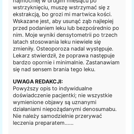
najmocniej w drugim miesiącu po
wstrzyknięciu, muszę wstrzymać się z
ekstrakcją, bo grozi mi martwica kości.
Wskazane jest, aby usunąć ząb najlepiej
przed podaniem leku lub bezpośrednio po
nim. Moje wyniki densytometrii po trzech
latach stosowania leku niewiele się
zmieniły. Osteoporoza nadal występuje.
Lekarz stwierdził, że poprawa następuje
bardzo opornie i minimalnie. Zastanawiam
się nad sensem brania tego leku.
UWAGA REDAKCJI:
Powyższy opis to indywidualne
doświadczenie pacjentki; nie wszystkie
wymienione objawy są uznanymi
działaniami niepożądanymi denosumabu.
Nie należy samodzielnie przerywać
leczenia preparatem……