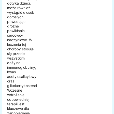
dotyka dzieci,
może również
wystąpić u osób
dorosłych,
powodując
groźne
powikłania
sercowo-
naczyniowe. W
leczeniu tej
choroby stosuje
się przede
wszystkim
dożylne
immunoglobuliny,
kwas
acetylosalicylowy
oraz
glikokortykosteroidy.
Wczesne
wdrożenie
odpowiedniej
terapii jest
kluczowe dla
zapobiegania