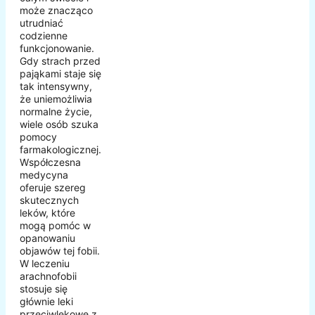
może znacząco
utrudniać
codzienne
funkcjonowanie.
Gdy strach przed
pająkami staje się
tak intensywny,
że uniemożliwia
normalne życie,
wiele osób szuka
pomocy
farmakologicznej.
Współczesna
medycyna
oferuje szereg
skutecznych
leków, które
mogą pomóc w
opanowaniu
objawów tej fobii.
W leczeniu
arachnofobii
stosuje się
głównie leki
przeciwlękowe z