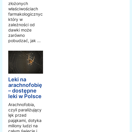
złożonych
właściwościach
farmakologicznych,
który w
zależności od
dawki może
zarówno
pobudzać, jak ...
Leki na
arachnofobię
– dostępne
leki w Polsce
Arachnofobia,
czyli paraliżujący
lęk przed
pająkami, dotyka
miliony ludzi na
całym świecie i