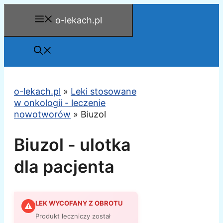
Przejdź
o-lekach.pl
do
treści
o-lekach.pl
»
Leki stosowane
w onkologii - leczenie
nowotworów
»
Biuzol
Biuzol - ulotka
dla pacjenta
LEK WYCOFANY Z OBROTU
⚠
Produkt leczniczy został