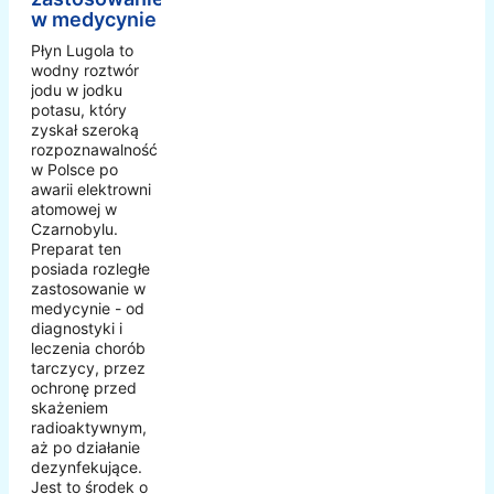
w medycynie
Płyn Lugola to
wodny roztwór
jodu w jodku
potasu, który
zyskał szeroką
rozpoznawalność
w Polsce po
awarii elektrowni
atomowej w
Czarnobylu.
Preparat ten
posiada rozległe
zastosowanie w
medycynie - od
diagnostyki i
leczenia chorób
tarczycy, przez
ochronę przed
skażeniem
radioaktywnym,
aż po działanie
dezynfekujące.
Jest to środek o