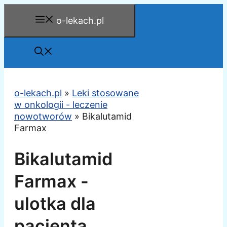
Przejdź
o-lekach.pl
do
treści
o-lekach.pl
»
Leki stosowane
w onkologii - leczenie
nowotworów
»
Bikalutamid
Farmax
Bikalutamid
Farmax -
ulotka dla
pacjenta