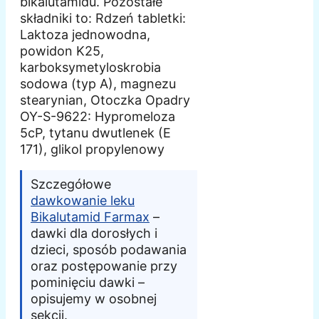
bikalutamidu. Pozostałe
składniki to: Rdzeń tabletki:
Laktoza jednowodna,
powidon K25,
karboksymetyloskrobia
sodowa (typ A), magnezu
stearynian, Otoczka Opadry
OY-S-9622: Hypromeloza
5cP, tytanu dwutlenek (E
171), glikol propylenowy
Szczegółowe
dawkowanie leku
Bikalutamid Farmax
–
dawki dla dorosłych i
dzieci, sposób podawania
oraz postępowanie przy
pominięciu dawki –
opisujemy w osobnej
sekcji.