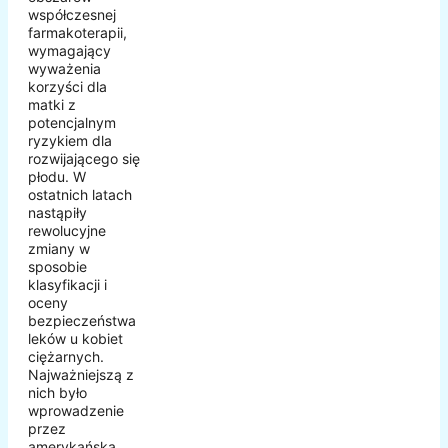
współczesnej
farmakoterapii,
wymagający
wyważenia
korzyści dla
matki z
potencjalnym
ryzykiem dla
rozwijającego się
płodu. W
ostatnich latach
nastąpiły
rewolucyjne
zmiany w
sposobie
klasyfikacji i
oceny
bezpieczeństwa
leków u kobiet
ciężarnych.
Najważniejszą z
nich było
wprowadzenie
przez
amerykańską