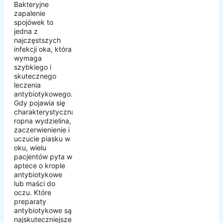
Bakteryjne
zapalenie
spojówek to
jedna z
najczęstszych
infekcji oka, która
wymaga
szybkiego i
skutecznego
leczenia
antybiotykowego.
Gdy pojawia się
charakterystyczna
ropna wydzielina,
zaczerwienienie i
uczucie piasku w
oku, wielu
pacjentów pyta w
aptece o krople
antybiotykowe
lub maści do
oczu. Które
preparaty
antybiotykowe są
najskuteczniejsze