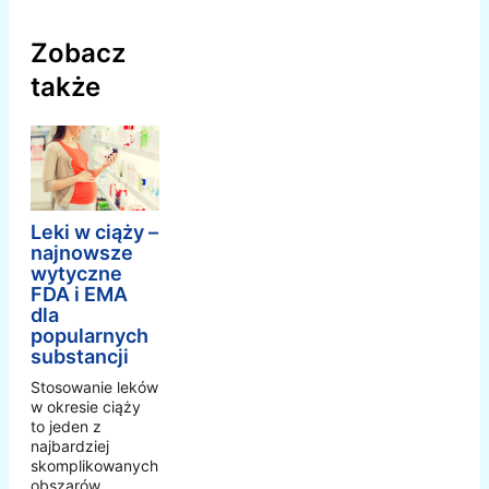
Zobacz
także
Leki w ciąży –
najnowsze
wytyczne
FDA i EMA
dla
popularnych
substancji
Stosowanie leków
w okresie ciąży
to jeden z
najbardziej
skomplikowanych
obszarów