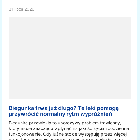
31 lipca 2026
Biegunka trwa już długo? Te leki pomogą
przywrócić normalny rytm wypróżnień
Biegunka przewlekła to uporczywy problem trawienny,
który może znacząco wpłynąć na jakość życia i codzienne
funkcjonowanie. Gdy luźne stolce występują przez więcej
niż cztery tygodnie, mówimy o postaci przewlekłej tego …