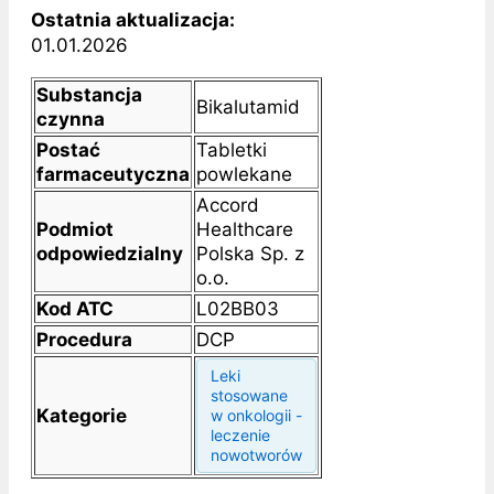
Ostatnia aktualizacja:
01.01.2026
Substancja
Bikalutamid
czynna
Postać
Tabletki
farmaceutyczna
powlekane
Accord
Podmiot
Healthcare
odpowiedzialny
Polska Sp. z
o.o.
Kod ATC
L02BB03
Procedura
DCP
Leki
stosowane
Kategorie
w onkologii -
leczenie
nowotworów