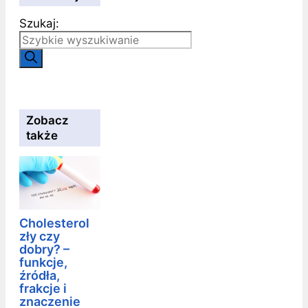
Szukaj:
Zobacz
także
Cholesterol
zły czy
dobry? –
funkcje,
źródła,
frakcje i
znaczenie