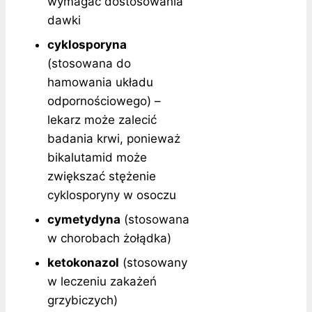
wymagać dostosowania
dawki
cyklosporyna
(stosowana do
hamowania układu
odpornościowego) –
lekarz może zalecić
badania krwi, ponieważ
bikalutamid może
zwiększać stężenie
cyklosporyny w osoczu
cymetydyna
(stosowana
w chorobach żołądka)
ketokonazol
(stosowany
w leczeniu zakażeń
grzybiczych)