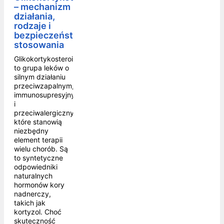
– mechanizm
działania,
rodzaje i
bezpieczeństwo
stosowania
Glikokortykosteroidy
to grupa leków o
silnym działaniu
przeciwzapalnym,
immunosupresyjnym
i
przeciwalergicznym,
które stanowią
niezbędny
element terapii
wielu chorób. Są
to syntetyczne
odpowiedniki
naturalnych
hormonów kory
nadnerczy,
takich jak
kortyzol. Choć
skuteczność