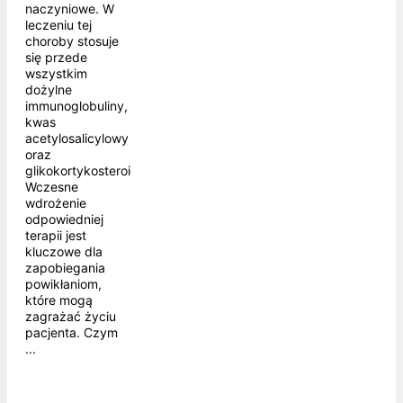
naczyniowe. W
leczeniu tej
choroby stosuje
się przede
wszystkim
dożylne
immunoglobuliny,
kwas
acetylosalicylowy
oraz
glikokortykosteroidy.
Wczesne
wdrożenie
odpowiedniej
terapii jest
kluczowe dla
zapobiegania
powikłaniom,
które mogą
zagrażać życiu
pacjenta. Czym
...