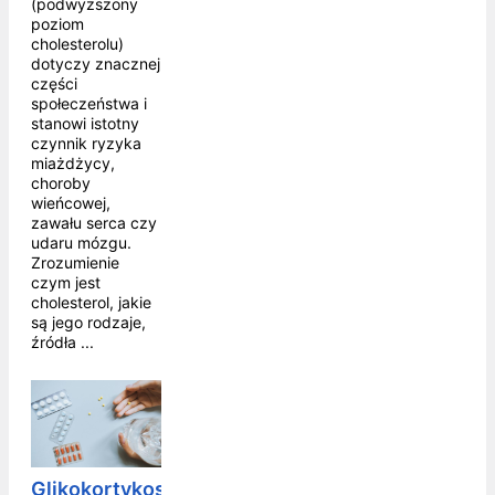
(podwyższony
poziom
cholesterolu)
dotyczy znacznej
części
społeczeństwa i
stanowi istotny
czynnik ryzyka
miażdżycy,
choroby
wieńcowej,
zawału serca czy
udaru mózgu.
Zrozumienie
czym jest
cholesterol, jakie
są jego rodzaje,
źródła ...
Glikokortykosteroidy