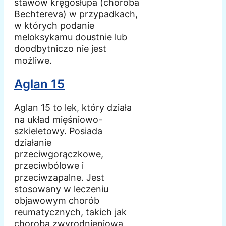
stawów kręgosłupa (choroba
Bechtereva) w przypadkach,
w których podanie
meloksykamu doustnie lub
doodbytniczo nie jest
możliwe.
Aglan 15
Aglan 15 to lek, który działa
na układ mięśniowo-
szkieletowy. Posiada
działanie
przeciwgorączkowe,
przeciwbólowe i
przeciwzapalne. Jest
stosowany w leczeniu
objawowym chorób
reumatycznych, takich jak
choroba zwyrodnieniowa