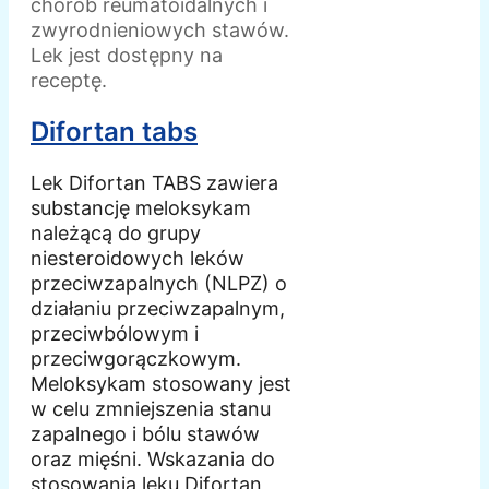
chorób reumatoidalnych i
zwyrodnieniowych stawów.
Lek jest dostępny na
receptę.
Difortan tabs
Lek Difortan TABS zawiera
substancję meloksykam
należącą do grupy
niesteroidowych leków
przeciwzapalnych (NLPZ) o
działaniu przeciwzapalnym,
przeciwbólowym i
przeciwgorączkowym.
Meloksykam stosowany jest
w celu zmniejszenia stanu
zapalnego i bólu stawów
oraz mięśni. Wskazania do
stosowania leku Difortan