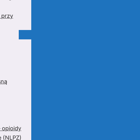
 przy
sną
 opioidy
e (NLPZ)