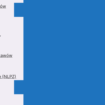
wów
,
stawów
e (NLPZ)