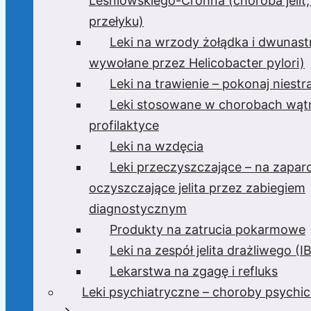
Leśniowskiego-Crohna (choroba jelit,
przełyku)
Leki na wrzody żołądka i dwunast
wywołane przez Helicobacter pylori)
Leki na trawienie – pokonaj niest
Leki stosowane w chorobach wątr
profilaktyce
Leki na wzdęcia
Leki przeczyszczające – na zaparc
oczyszczające jelita przez zabiegiem
diagnostycznym
Produkty na zatrucia pokarmowe
Leki na zespół jelita drażliwego (I
Lekarstwa na zgagę i refluks
Leki psychiatryczne – choroby psychi