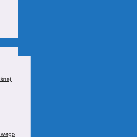
uśne)
zowego