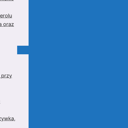
erolu
a oraz
 przy
u
rzywka,