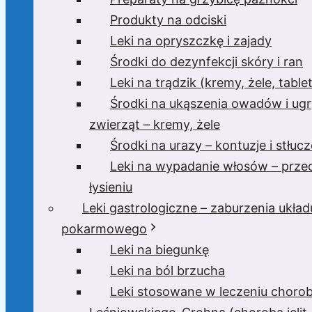
Produkty na odciski
Leki na opryszczkę i zajady
Środki do dezynfekcji skóry i ran
Leki na trądzik (kremy, żele, tablet
Środki na ukąszenia owadów i ugr
zwierząt – kremy, żele
Środki na urazy – kontuzje i stłucz
Leki na wypadanie włosów – prze
łysieniu
Leki gastrologiczne – zaburzenia układ
pokarmowego
Leki na biegunkę
Leki na ból brzucha
Leki stosowane w leczeniu choro