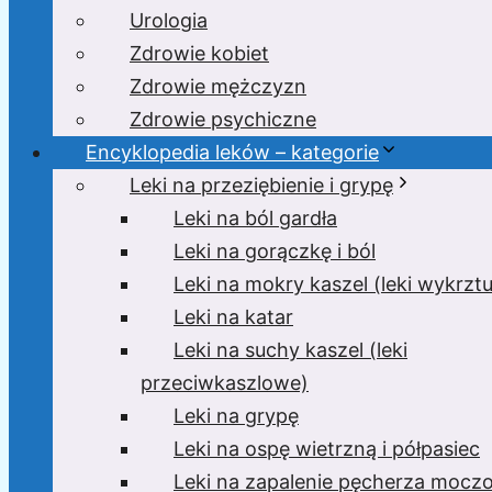
Urologia
Zdrowie kobiet
Zdrowie mężczyzn
Zdrowie psychiczne
Encyklopedia leków – kategorie
Leki na przeziębienie i grypę
Leki na ból gardła
Leki na gorączkę i ból
Leki na mokry kaszel (leki wykrzt
Leki na katar
Leki na suchy kaszel (leki
przeciwkaszlowe)
Leki na grypę
Leki na ospę wietrzną i półpasiec
Leki na zapalenie pęcherza moc