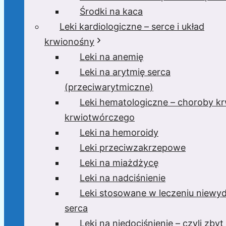
Środki na kaca
Leki kardiologiczne – serce i układ
krwionośny
Leki na anemię
Leki na arytmię serca
(przeciwarytmiczne)
Leki hematologiczne – choroby krw
krwiotwórczego
Leki na hemoroidy
Leki przeciwzakrzepowe
Leki na miażdżycę
Leki na nadciśnienie
Leki stosowane w leczeniu niewyd
serca
Leki na niedociśnienie – czyli zbyt 