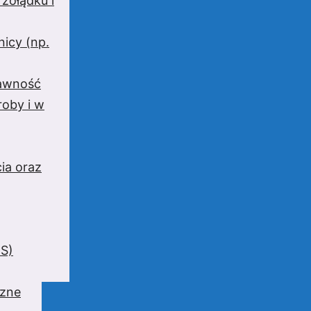
 żołądku i
nicy (np.
rawność
oby i w
ia oraz
BS)
czne