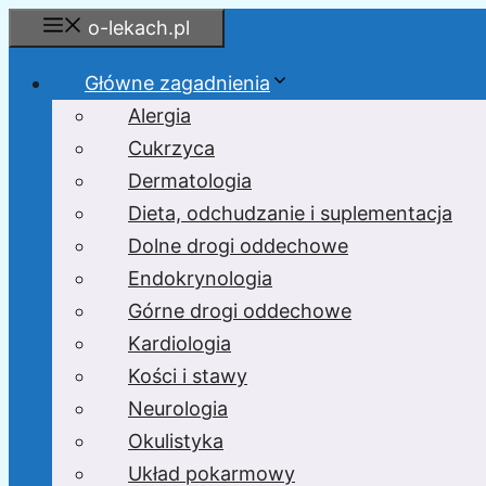
Przejdź
o-lekach.pl
do
treści
Główne zagadnienia
Alergia
Cukrzyca
Dermatologia
Dieta, odchudzanie i suplementacja
Dolne drogi oddechowe
Endokrynologia
Górne drogi oddechowe
Kardiologia
Kości i stawy
Neurologia
Okulistyka
Układ pokarmowy