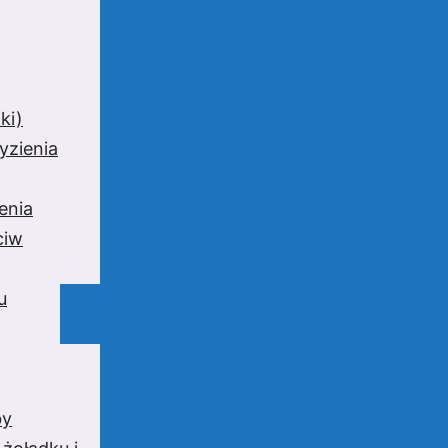
ki)
yzienia
enia
ciw
u
by