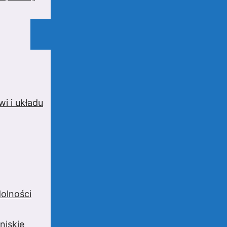
i i układu
olności
niskie