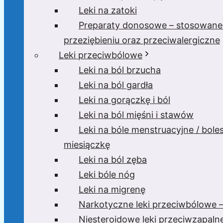
Leki na zatoki
Preparaty donosowe – stosowane
przeziębieniu oraz przeciwalergiczne
Leki przeciwbólowe
Leki na ból brzucha
Leki na ból gardła
Leki na gorączkę i ból
Leki na ból mięśni i stawów
Leki na bóle menstruacyjne / bole
miesiączkę
Leki na ból zęba
Leki bóle nóg
Leki na migrenę
Narkotyczne leki przeciwbólowe –
Niesteroidowe leki przeciwzapaln