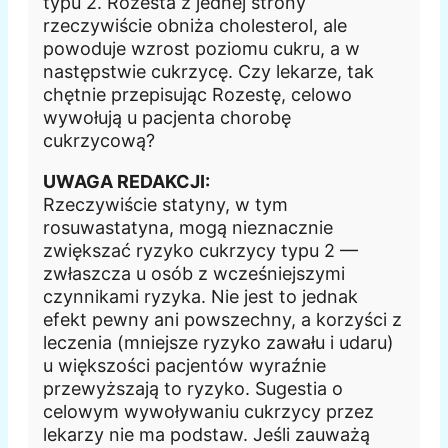
typu 2. Rozesta z jednej strony
rzeczywiście obniża cholesterol, ale
powoduje wzrost poziomu cukru, a w
następstwie cukrzycę. Czy lekarze, tak
chętnie przepisując Rozestę, celowo
wywołują u pacjenta chorobę
cukrzycową?
UWAGA REDAKCJI:
Rzeczywiście statyny, w tym
rosuwastatyna, mogą nieznacznie
zwiększać ryzyko cukrzycy typu 2 —
zwłaszcza u osób z wcześniejszymi
czynnikami ryzyka. Nie jest to jednak
efekt pewny ani powszechny, a korzyści z
leczenia (mniejsze ryzyko zawału i udaru)
u większości pacjentów wyraźnie
przewyższają to ryzyko. Sugestia o
celowym wywoływaniu cukrzycy przez
lekarzy nie ma podstaw. Jeśli zauważą