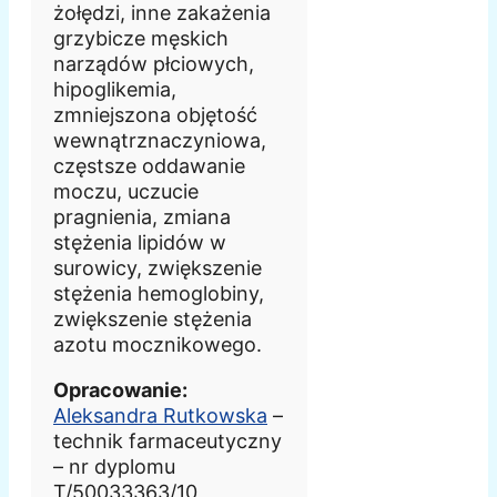
żołędzi, inne zakażenia
grzybicze męskich
narządów płciowych,
hipoglikemia,
zmniejszona objętość
wewnątrznaczyniowa,
częstsze oddawanie
moczu, uczucie
pragnienia, zmiana
stężenia lipidów w
surowicy, zwiększenie
stężenia hemoglobiny,
zwiększenie stężenia
azotu mocznikowego.
Opracowanie:
Aleksandra Rutkowska
–
technik farmaceutyczny
– nr dyplomu
T/50033363/10