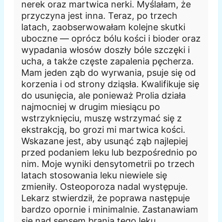
nerek oraz martwica nerki. Myślałam, że
przyczyna jest inna. Teraz, po trzech
latach, zaobserwowałam kolejne skutki
uboczne — oprócz bólu kości i bioder oraz
wypadania włosów doszły bóle szczęki i
ucha, a także częste zapalenia pęcherza.
Mam jeden ząb do wyrwania, psuje się od
korzenia i od strony dziąsła. Kwalifikuje się
do usunięcia, ale ponieważ Prolia działa
najmocniej w drugim miesiącu po
wstrzyknięciu, muszę wstrzymać się z
ekstrakcją, bo grozi mi martwica kości.
Wskazane jest, aby usunąć ząb najlepiej
przed podaniem leku lub bezpośrednio po
nim. Moje wyniki densytometrii po trzech
latach stosowania leku niewiele się
zmieniły. Osteoporoza nadal występuje.
Lekarz stwierdził, że poprawa następuje
bardzo opornie i minimalnie. Zastanawiam
się nad sensem brania tego leku.