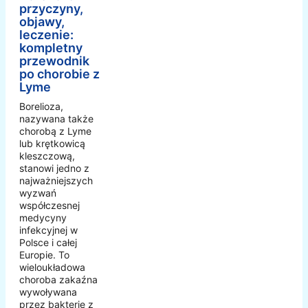
przyczyny,
objawy,
leczenie:
kompletny
przewodnik
po chorobie z
Lyme
Borelioza,
nazywana także
chorobą z Lyme
lub krętkowicą
kleszczową,
stanowi jedno z
najważniejszych
wyzwań
współczesnej
medycyny
infekcyjnej w
Polsce i całej
Europie. To
wieloukładowa
choroba zakaźna
wywoływana
przez bakterie z