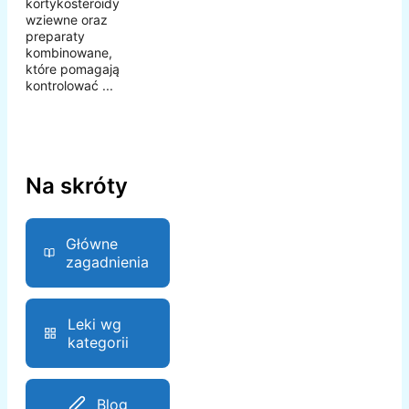
kortykosteroidy
wziewne oraz
preparaty
kombinowane,
które pomagają
kontrolować ...
Na skróty
Główne
zagadnienia
Leki wg
kategorii
Blog