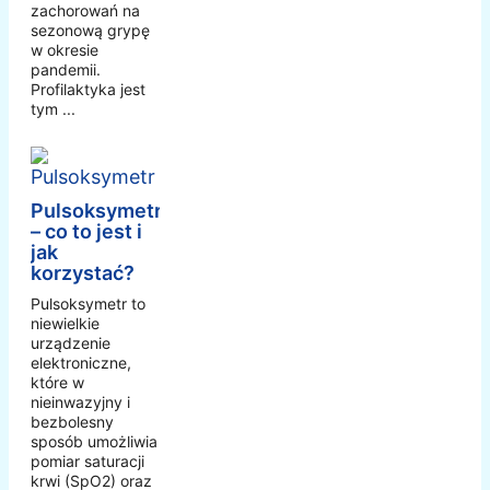
zachorowań na
sezonową grypę
w okresie
pandemii.
Profilaktyka jest
tym ...
Pulsoksymetr
– co to jest i
jak
korzystać?
Pulsoksymetr to
niewielkie
urządzenie
elektroniczne,
które w
nieinwazyjny i
bezbolesny
sposób umożliwia
pomiar saturacji
krwi (SpO2) oraz