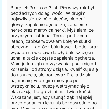
Biorę lek Prolia od 3 lat. Pierwszy rok był
bez żadnych dolegliwości. W drugim
pojawiły się już bóle pleców, bioder i
głowy, zapalenie pęcherza, zapalenie
nerek oraz martwica nerki. Myślałam, że
przyczyna jest inna. Teraz, po trzech
latach, zaobserwowałam kolejne skutki
uboczne — oprócz bólu kości i bioder oraz
wypadania włosów doszły bóle szczęki i
ucha, a także częste zapalenia pęcherza.
Mam jeden ząb do wyrwania, psuje się od
korzenia i od strony dziąsła. Kwalifikuje się
do usunięcia, ale ponieważ Prolia działa
najmocniej w drugim miesiącu po
wstrzyknięciu, muszę wstrzymać się z
ekstrakcją, bo grozi mi martwica kości.
Wskazane jest, aby usunąć ząb najlepiej
przed podaniem leku lub bezpośrednio po
nim. Moje wyniki densytometrii po trzech