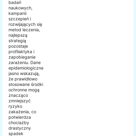
badań
naukowych,
kampanii
szczepień i
rozwijających się
metod leczenia,
najlepszą
strategią
pozostaje
profilaktyka i
zapobieganie
zarażeniu. Dane
epidemiologiczne
jasno wskazują,
że prawidłowo
stosowane środki
ochronne mogą
znacząco
zmniejszyć
ryzyko
zakażenia, co
potwierdza
chociażby
drastyczny
spadek