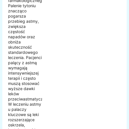
farmakologicznego.
Palenie tytoniu
znacząco
pogarsza
przebieg astmy,
zwiększa
częstość
napadów oraz
obniża
skuteczność
standardowego
leczenia. Pacjenci
palący z astmą
wymagają
intensywniejszej
terapii i często
muszą stosować
wyższe dawki
leków
przeciwastmatycznych.
W leczeniu astmy
u palaczy
kluczowe są leki
rozszerzające
oskrzela,