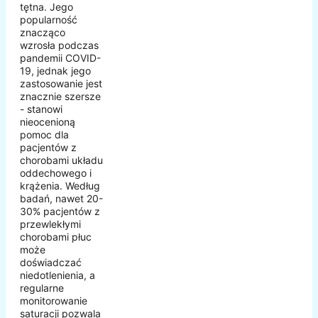
tętna. Jego
popularność
znacząco
wzrosła podczas
pandemii COVID-
19, jednak jego
zastosowanie jest
znacznie szersze
- stanowi
nieocenioną
pomoc dla
pacjentów z
chorobami układu
oddechowego i
krążenia. Według
badań, nawet 20-
30% pacjentów z
przewlekłymi
chorobami płuc
może
doświadczać
niedotlenienia, a
regularne
monitorowanie
saturacji pozwala