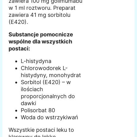
zawiera 100 mg golimumabu
w 1 ml roztworu. Preparat
zawiera 41 mg sorbitolu
(E420).
Substancje pomocnicze
wspólne dla wszystkich
postaci:
L-histydyna
Chlorowodorek L-
histydyny, monohydrat
Sorbitol (E420) – w
ilościach
proporcjonalnych do
dawki
Polisorbat 80
Woda do wstrzykiwań
Wszystkie postaci leku to
klarowny do lekko