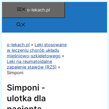
Przejdź
o-lekach.pl
do
treści
o-lekach.pl
»
Leki stosowane
w leczeniu chorób układu
mięśniowo-szkieletowego
»
Leki na reumatoidalne
zapalenie stawów (RZS)
»
Simponi
Simponi -
ulotka dla
pacjenta