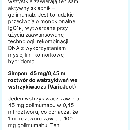
wszystkie zawierają ten sam
aktywny składnik –
golimumab. Jest to ludzkie
przeciwciało monoklonalne
IgG1κ, wytwarzane przy
użyciu zaawansowanej
technologii rekombinacji
DNA z wykorzystaniem
mysiej linii komórkowej
hybridoma.
Simponi 45 mg/0,45 ml
roztwór do wstrzykiwań we
wstrzykiwaczu (VarioJect)
Jeden wstrzykiwacz zawiera
45 mg golimumabu w 0,45
ml roztworu, co oznacza, że
1 ml roztworu zawiera 100
mg golimumabu. Ten