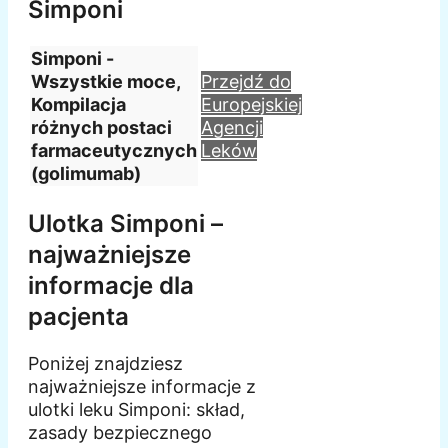
Simponi
Simponi -
Wszystkie moce,
Przejdź do
Kompilacja
Europejskiej
różnych postaci
Agencji
farmaceutycznych
Leków
(golimumab)
Ulotka Simponi –
najważniejsze
informacje dla
pacjenta
Poniżej znajdziesz
najważniejsze informacje z
ulotki leku Simponi: skład,
zasady bezpiecznego