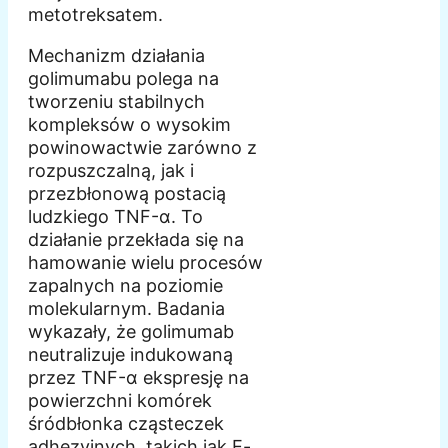
metotreksatem.
Mechanizm działania
golimumabu polega na
tworzeniu stabilnych
kompleksów o wysokim
powinowactwie zarówno z
rozpuszczalną, jak i
przezbłonową postacią
ludzkiego TNF-α. To
działanie przekłada się na
hamowanie wielu procesów
zapalnych na poziomie
molekularnym. Badania
wykazały, że golimumab
neutralizuje indukowaną
przez TNF-α ekspresję na
powierzchni komórek
śródbłonka cząsteczek
adhezyjnych, takich jak E-