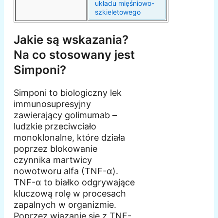
układu mięśniowo-
szkieletowego
Jakie są wskazania?
Na co stosowany jest
Simponi?
Simponi to biologiczny lek
immunosupresyjny
zawierający golimumab –
ludzkie przeciwciało
monoklonalne, które działa
poprzez blokowanie
czynnika martwicy
nowotworu alfa (TNF-α).
TNF-α to białko odgrywające
kluczową rolę w procesach
zapalnych w organizmie.
Poprzez wiązanie się z TNF-