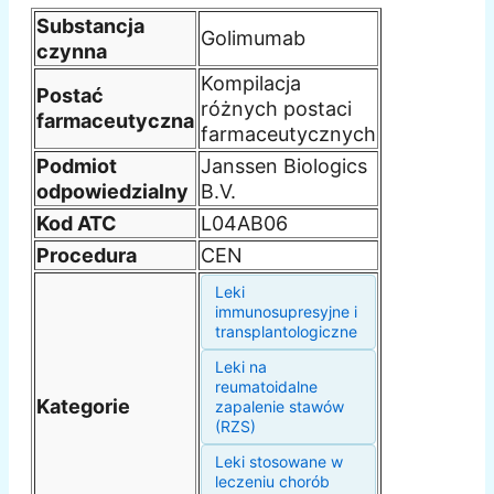
Substancja
Golimumab
czynna
Kompilacja
Postać
różnych postaci
farmaceutyczna
farmaceutycznych
Podmiot
Janssen Biologics
odpowiedzialny
B.V.
Kod ATC
L04AB06
Procedura
CEN
Leki
immunosupresyjne i
transplantologiczne
Leki na
reumatoidalne
Kategorie
zapalenie stawów
(RZS)
Leki stosowane w
leczeniu chorób