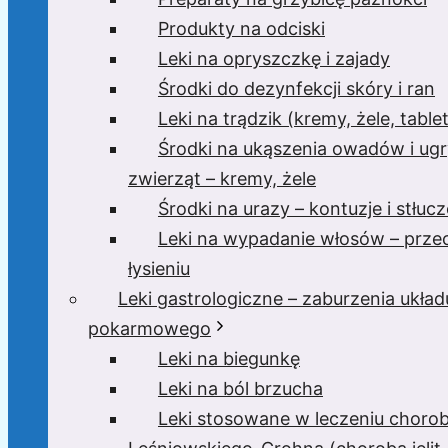
Produkty na odciski
Leki na opryszczkę i zajady
Środki do dezynfekcji skóry i ran
Leki na trądzik (kremy, żele, tablet
Środki na ukąszenia owadów i ugr
zwierząt – kremy, żele
Środki na urazy – kontuzje i stłucz
Leki na wypadanie włosów – prze
łysieniu
Leki gastrologiczne – zaburzenia układ
pokarmowego
Leki na biegunkę
Leki na ból brzucha
Leki stosowane w leczeniu choro