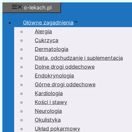
Przejdź
o-lekach.pl
do
treści
Główne zagadnienia
Alergia
Cukrzyca
Dermatologia
Dieta, odchudzanie i suplementacja
Dolne drogi oddechowe
Endokrynologia
Górne drogi oddechowe
Kardiologia
Kości i stawy
Neurologia
Okulistyka
Układ pokarmowy