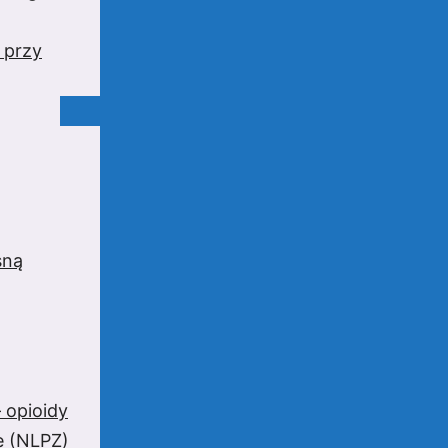
 przy
sną
 opioidy
e (NLPZ)