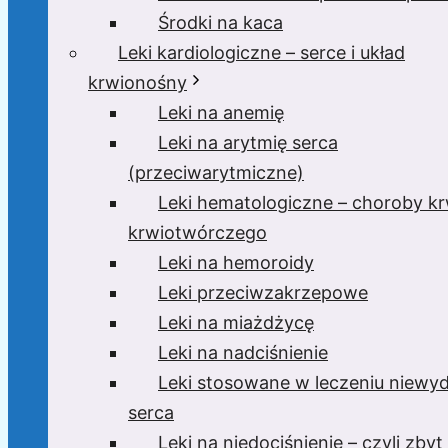
Środki na kaca
Leki kardiologiczne – serce i układ
krwionośny
Leki na anemię
Leki na arytmię serca
(przeciwarytmiczne)
Leki hematologiczne – choroby krw
krwiotwórczego
Leki na hemoroidy
Leki przeciwzakrzepowe
Leki na miażdżycę
Leki na nadciśnienie
Leki stosowane w leczeniu niewyd
serca
Leki na niedociśnienie – czyli zbyt 