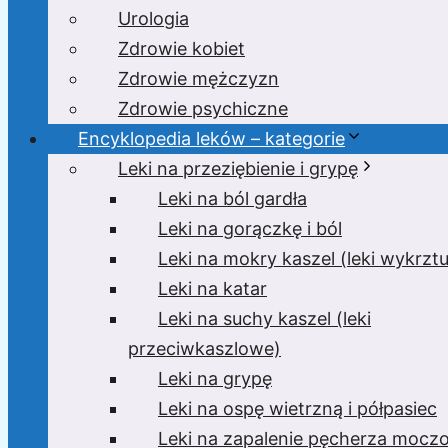
Urologia
Zdrowie kobiet
Zdrowie mężczyzn
Zdrowie psychiczne
Encyklopedia leków – kategorie
Leki na przeziębienie i grypę
Leki na ból gardła
Leki na gorączkę i ból
Leki na mokry kaszel (leki wykrzt
Leki na katar
Leki na suchy kaszel (leki
przeciwkaszlowe)
Leki na grypę
Leki na ospę wietrzną i półpasiec
Leki na zapalenie pęcherza moc