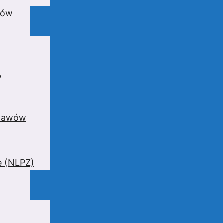
wów
,
stawów
e (NLPZ)