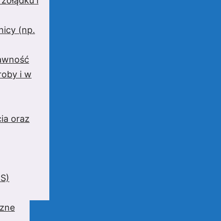
 żołądku i
nicy (np.
rawność
oby i w
ia oraz
BS)
czne