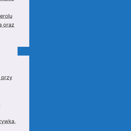
erolu
a oraz
 przy
u
rzywka,