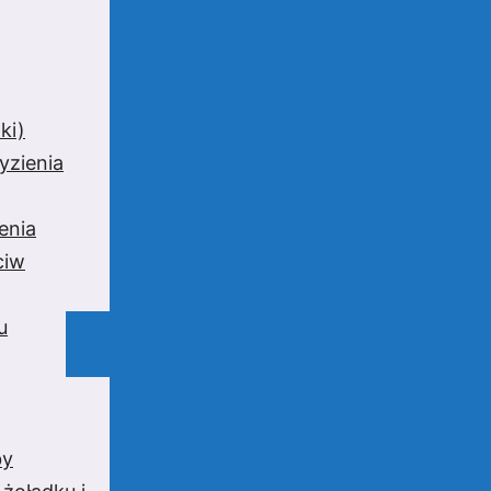
ki)
yzienia
enia
ciw
u
by