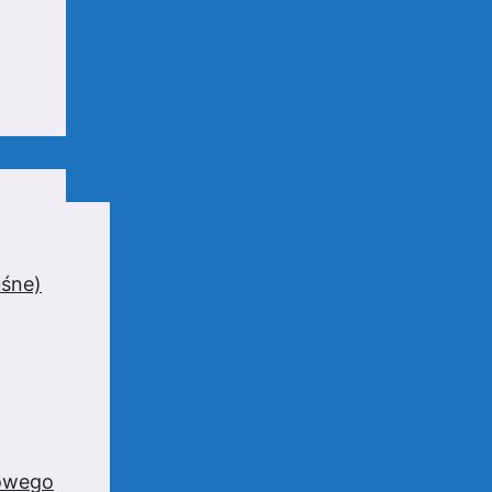
uśne)
zowego