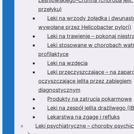
Leśniowskiego-Crohna (choroba jelit,
przełyku)
Leki na wrzody żołądka i dwunast
wywołane przez Helicobacter pylori)
Leki na trawienie – pokonaj niest
Leki stosowane w chorobach wątr
profilaktyce
Leki na wzdęcia
Leki przeczyszczające – na zaparc
oczyszczające jelita przez zabiegiem
diagnostycznym
Produkty na zatrucia pokarmowe
Leki na zespół jelita drażliwego (I
Lekarstwa na zgagę i refluks
Leki psychiatryczne – choroby psychi