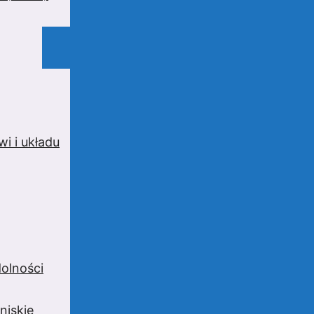
i i układu
olności
niskie