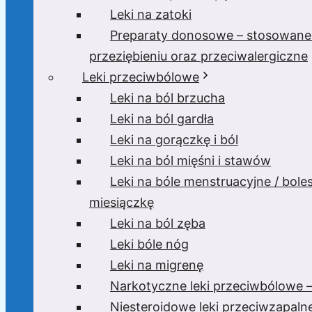
Leki na zatoki
Preparaty donosowe – stosowane
przeziębieniu oraz przeciwalergiczne
Leki przeciwbólowe
Leki na ból brzucha
Leki na ból gardła
Leki na gorączkę i ból
Leki na ból mięśni i stawów
Leki na bóle menstruacyjne / bole
miesiączkę
Leki na ból zęba
Leki bóle nóg
Leki na migrenę
Narkotyczne leki przeciwbólowe –
Niesteroidowe leki przeciwzapaln