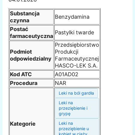
Substancja
Benzydamina
czynna
Postać
Pastylki twarde
farmaceutyczna
Przedsiębiorstwo
Podmiot
Produkcji
odpowiedzialny
Farmaceutycznej
HASCO-LEK S.A.
Kod ATC
A01AD02
Procedura
NAR
Leki na ból gardła
Leki na
przeziębienie i
grypę
Kategorie
Leki na
przeziębienie u
kobiet w ciąży