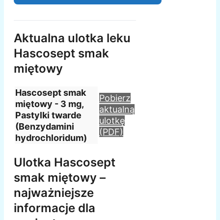
Aktualna ulotka leku
Hascosept smak
miętowy
Hascosept smak
Pobierz
miętowy - 3 mg,
aktualną
Pastylki twarde
ulotkę
(Benzydamini
(PDF)
hydrochloridum)
Ulotka Hascosept
smak miętowy –
najważniejsze
informacje dla