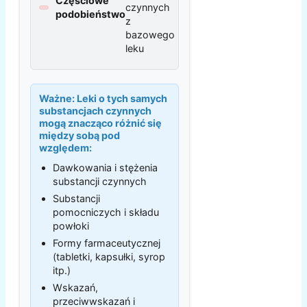
Częściowe
czynnych
podobieństwo
z
bazowego
leku
Ważne:
Leki o tych samych
substancjach czynnych
mogą znacząco różnić się
między sobą pod
względem:
Dawkowania i stężenia
substancji czynnych
Substancji
pomocniczych i składu
powłoki
Formy farmaceutycznej
(tabletki, kapsułki, syrop
itp.)
Wskazań,
przeciwwskazań i