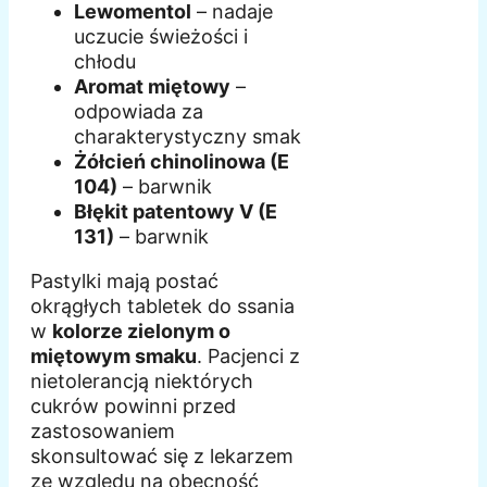
Lewomentol
– nadaje
uczucie świeżości i
chłodu
Aromat miętowy
–
odpowiada za
charakterystyczny smak
Żółcień chinolinowa (E
104)
– barwnik
Błękit patentowy V (E
131)
– barwnik
Pastylki mają postać
okrągłych tabletek do ssania
w
kolorze zielonym o
miętowym smaku
. Pacjenci z
nietolerancją niektórych
cukrów powinni przed
zastosowaniem
skonsultować się z lekarzem
ze względu na obecność