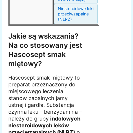
Niesteroidowe leki
przeciwzapalne
(NLPZ)
Jakie są wskazania?
Na co stosowany jest
Hascosept smak
miętowy?
Hascosept smak miętowy to
preparat przeznaczony do
miejscowego leczenia
stanów zapalnych jamy
ustnej i gardła. Substancja
czynna leku – benzydamina –
należy do grupy
indolowych
niesteroidowych leków
przeciwzapalnych (NLPZ)
o