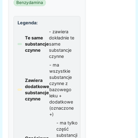
Benzydamina
Legenda:
- zawiera
Te same
dokładnie te
substancje
same
czynne
substancje
czynne
- ma
wszystkie
substancje
Zawiera
czynne z
dodatkowe
bazowego
substancje
leku +
czynne
dodatkowe
(oznaczone
+)
- ma tylko
część
substancji