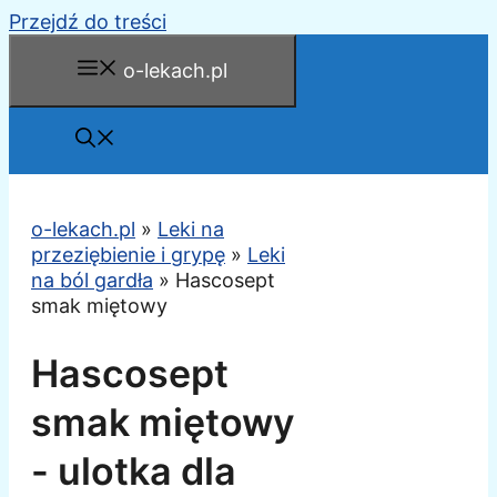
Przejdź do treści
o-lekach.pl
o-lekach.pl
»
Leki na
przeziębienie i grypę
»
Leki
na ból gardła
»
Hascosept
smak miętowy
Hascosept
smak miętowy
- ulotka dla