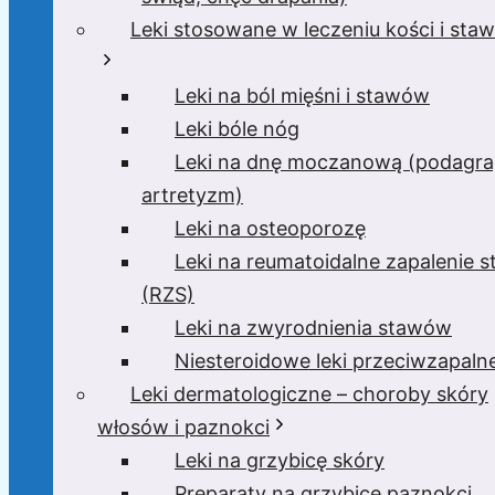
Leki stosowane w leczeniu kości i sta
Leki na ból mięśni i stawów
Leki bóle nóg
Leki na dnę moczanową (podagra
artretyzm)
Leki na osteoporozę
Leki na reumatoidalne zapalenie 
(RZS)
Leki na zwyrodnienia stawów
Niesteroidowe leki przeciwzapaln
Leki dermatologiczne – choroby skóry
włosów i paznokci
Leki na grzybicę skóry
Preparaty na grzybicę paznokci