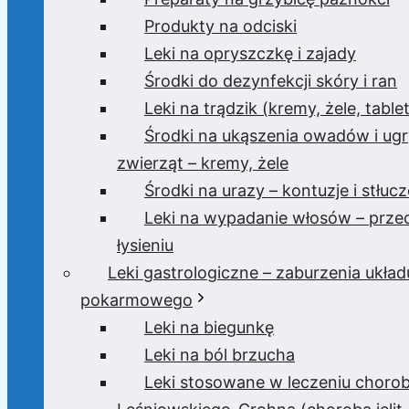
Produkty na odciski
Leki na opryszczkę i zajady
Środki do dezynfekcji skóry i ran
Leki na trądzik (kremy, żele, tablet
Środki na ukąszenia owadów i ugr
zwierząt – kremy, żele
Środki na urazy – kontuzje i stłucz
Leki na wypadanie włosów – prze
łysieniu
Leki gastrologiczne – zaburzenia układ
pokarmowego
Leki na biegunkę
Leki na ból brzucha
Leki stosowane w leczeniu choro