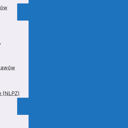
wów
,
stawów
e (NLPZ)