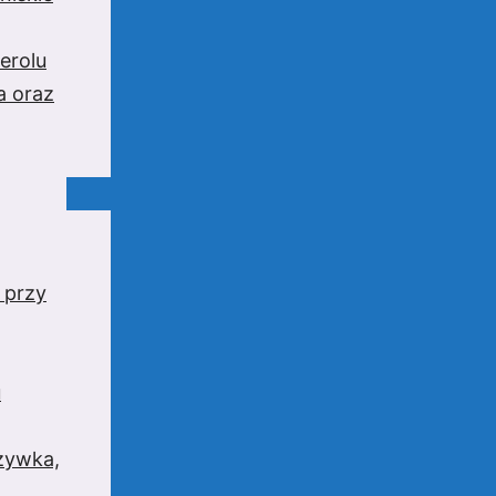
erolu
a oraz
 przy
u
rzywka,