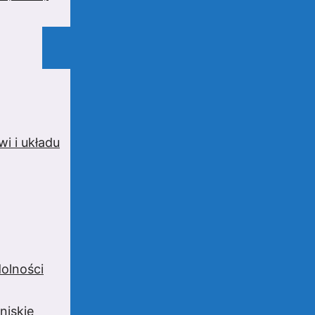
i i układu
olności
niskie