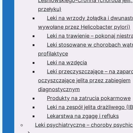
Leśniowskiego-Crohna (choroba jelit,
przełyku)
Leki na wrzody żołądka i dwunast
wywołane przez Helicobacter pylori)
Leki na trawienie – pokonaj niest
Leki stosowane w chorobach wątr
profilaktyce
Leki na wzdęcia
Leki przeczyszczające – na zaparc
oczyszczające jelita przez zabiegiem
diagnostycznym
Produkty na zatrucia pokarmowe
Leki na zespół jelita drażliwego (I
Lekarstwa na zgagę i refluks
Leki psychiatryczne – choroby psychi