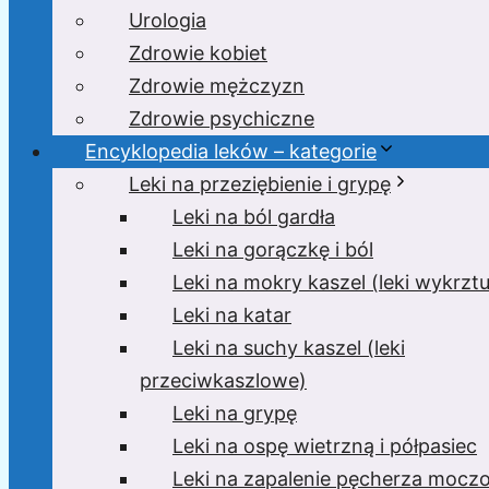
Urologia
Zdrowie kobiet
Zdrowie mężczyzn
Zdrowie psychiczne
Encyklopedia leków – kategorie
Leki na przeziębienie i grypę
Leki na ból gardła
Leki na gorączkę i ból
Leki na mokry kaszel (leki wykrzt
Leki na katar
Leki na suchy kaszel (leki
przeciwkaszlowe)
Leki na grypę
Leki na ospę wietrzną i półpasiec
Leki na zapalenie pęcherza moc