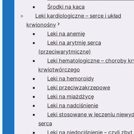
Środki na kaca
Leki kardiologiczne – serce i układ
krwionośny
Leki na anemię
Leki na arytmię serca
(przeciwarytmiczne)
Leki hematologiczne – choroby krw
krwiotwórczego
Leki na hemoroidy
Leki przeciwzakrzepowe
Leki na miażdżycę
Leki na nadciśnienie
Leki stosowane w leczeniu niewyd
serca
Leki na niedociśnienie – czyli zbyt 