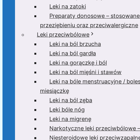
Leki na zatoki
Preparaty donosowe – stosowane
przeziębieniu oraz przeciwalergiczne
Leki przeciwbólowe
Leki na ból brzucha
Leki na ból gardła
Leki na gorączkę i ból
Leki na ból mięśni i stawów
Leki na bóle menstruacyjne / bole
miesiączkę
Leki na ból zęba
Leki bóle nóg
Leki na migrenę
Narkotyczne leki przeciwbólowe –
Niesteroidowe leki przeciwzapaln