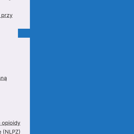
 przy
sną
 opioidy
e (NLPZ)