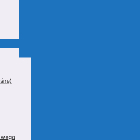
uśne)
zowego