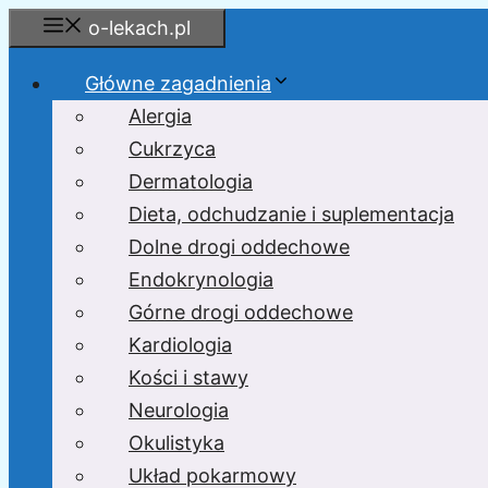
Przejdź
o-lekach.pl
do
treści
Główne zagadnienia
Alergia
Cukrzyca
Dermatologia
Dieta, odchudzanie i suplementacja
Dolne drogi oddechowe
Endokrynologia
Górne drogi oddechowe
Kardiologia
Kości i stawy
Neurologia
Okulistyka
Układ pokarmowy