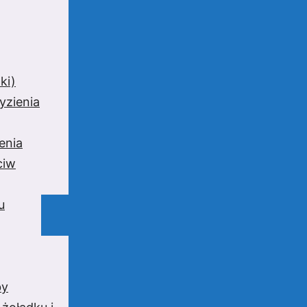
ki)
yzienia
enia
ciw
u
by