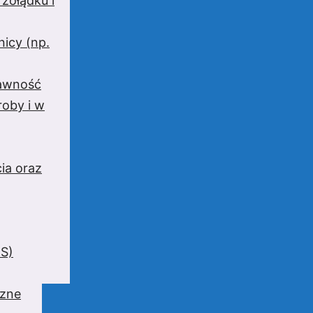
 żołądku i
nicy (np.
rawność
oby i w
ia oraz
BS)
czne