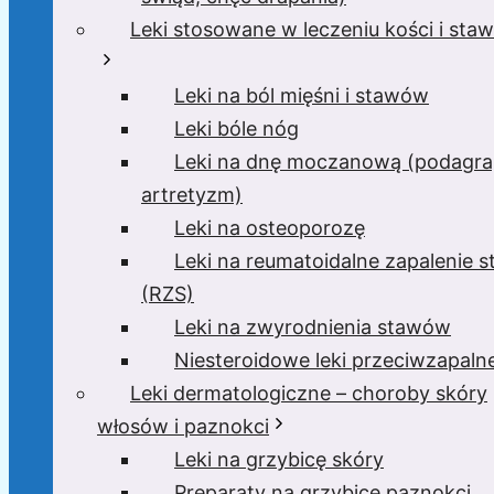
Leki stosowane w leczeniu kości i sta
Leki na ból mięśni i stawów
Leki bóle nóg
Leki na dnę moczanową (podagra
artretyzm)
Leki na osteoporozę
Leki na reumatoidalne zapalenie 
(RZS)
Leki na zwyrodnienia stawów
Niesteroidowe leki przeciwzapaln
Leki dermatologiczne – choroby skóry
włosów i paznokci
Leki na grzybicę skóry
Preparaty na grzybicę paznokci