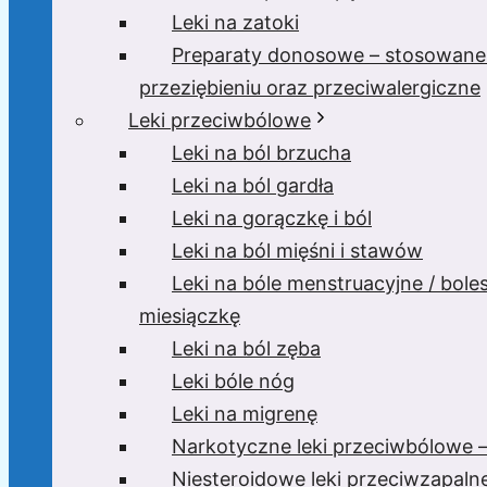
Leki na zatoki
Preparaty donosowe – stosowane
przeziębieniu oraz przeciwalergiczne
Leki przeciwbólowe
Leki na ból brzucha
Leki na ból gardła
Leki na gorączkę i ból
Leki na ból mięśni i stawów
Leki na bóle menstruacyjne / bole
miesiączkę
Leki na ból zęba
Leki bóle nóg
Leki na migrenę
Narkotyczne leki przeciwbólowe –
Niesteroidowe leki przeciwzapaln