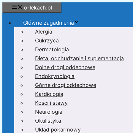
Przejdź
o-lekach.pl
do
treści
Główne zagadnienia
Alergia
Cukrzyca
Dermatologia
Dieta, odchudzanie i suplementacja
Dolne drogi oddechowe
Endokrynologia
Górne drogi oddechowe
Kardiologia
Kości i stawy
Neurologia
Okulistyka
Układ pokarmowy