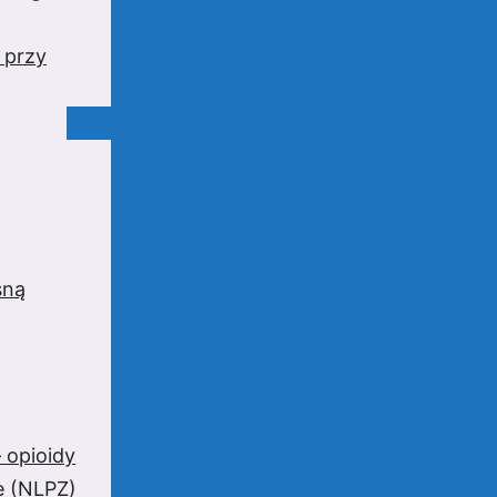
 przy
sną
 opioidy
e (NLPZ)