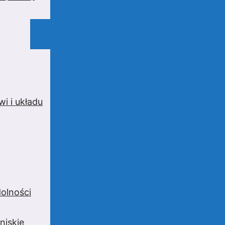
i i układu
olności
niskie