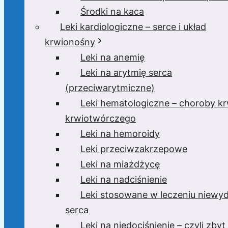
Środki na kaca
Leki kardiologiczne – serce i układ
krwionośny
Leki na anemię
Leki na arytmię serca
(przeciwarytmiczne)
Leki hematologiczne – choroby krw
krwiotwórczego
Leki na hemoroidy
Leki przeciwzakrzepowe
Leki na miażdżycę
Leki na nadciśnienie
Leki stosowane w leczeniu niewyd
serca
Leki na niedociśnienie – czyli zbyt 