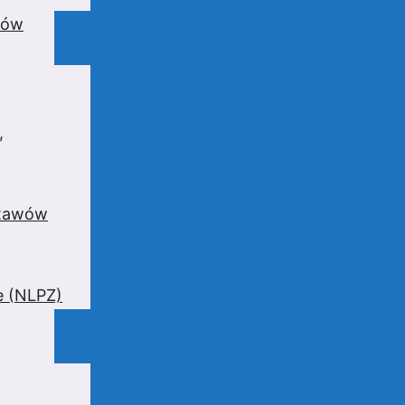
wów
,
stawów
e (NLPZ)