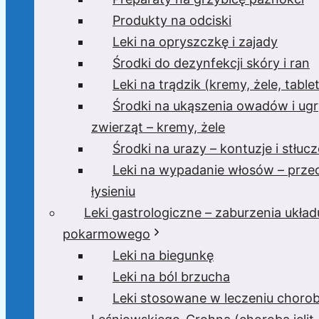
Produkty na odciski
Leki na opryszczkę i zajady
Środki do dezynfekcji skóry i ran
Leki na trądzik (kremy, żele, tablet
Środki na ukąszenia owadów i ugr
zwierząt – kremy, żele
Środki na urazy – kontuzje i stłucz
Leki na wypadanie włosów – prze
łysieniu
Leki gastrologiczne – zaburzenia układ
pokarmowego
Leki na biegunkę
Leki na ból brzucha
Leki stosowane w leczeniu choro