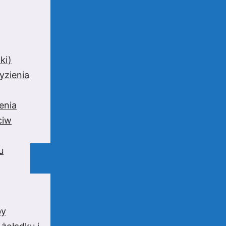
ki)
yzienia
enia
ciw
u
by