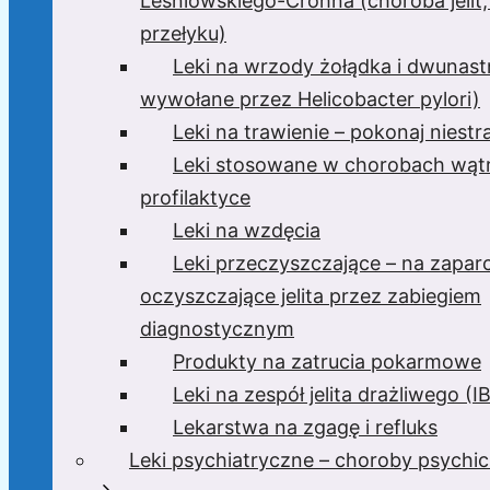
Leśniowskiego-Crohna (choroba jelit,
przełyku)
Leki na wrzody żołądka i dwunast
wywołane przez Helicobacter pylori)
Leki na trawienie – pokonaj niest
Leki stosowane w chorobach wątr
profilaktyce
Leki na wzdęcia
Leki przeczyszczające – na zaparc
oczyszczające jelita przez zabiegiem
diagnostycznym
Produkty na zatrucia pokarmowe
Leki na zespół jelita drażliwego (I
Lekarstwa na zgagę i refluks
Leki psychiatryczne – choroby psychi