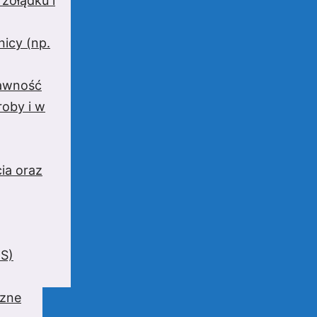
 żołądku i
nicy (np.
rawność
oby i w
ia oraz
BS)
czne