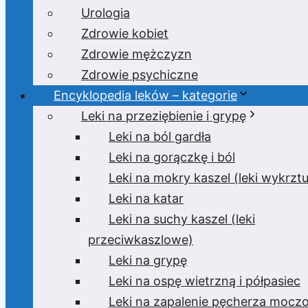
Urologia
Zdrowie kobiet
Zdrowie mężczyzn
Zdrowie psychiczne
Encyklopedia leków – kategorie
Leki na przeziębienie i grypę
Leki na ból gardła
Leki na gorączkę i ból
Leki na mokry kaszel (leki wykrzt
Leki na katar
Leki na suchy kaszel (leki
przeciwkaszlowe)
Leki na grypę
Leki na ospę wietrzną i półpasiec
Leki na zapalenie pęcherza moc