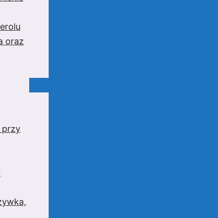
erolu
a oraz
 przy
u
rzywka,