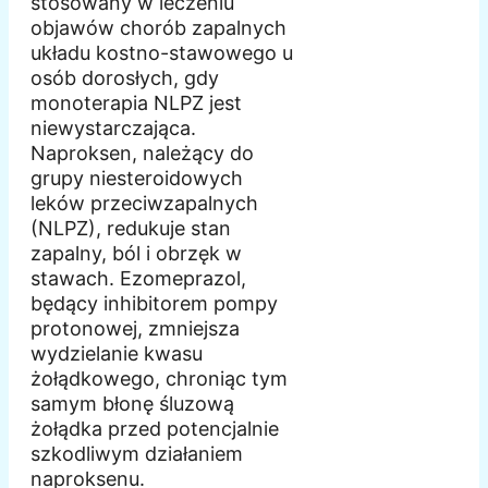
stosowany w leczeniu
objawów chorób zapalnych
układu kostno-stawowego u
osób dorosłych, gdy
monoterapia NLPZ jest
niewystarczająca.
Naproksen, należący do
grupy niesteroidowych
leków przeciwzapalnych
(NLPZ), redukuje stan
zapalny, ból i obrzęk w
stawach. Ezomeprazol,
będący inhibitorem pompy
protonowej, zmniejsza
wydzielanie kwasu
żołądkowego, chroniąc tym
samym błonę śluzową
żołądka przed potencjalnie
szkodliwym działaniem
naproksenu.