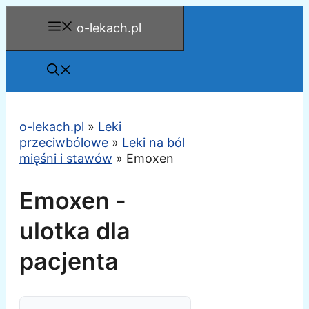
Przejdź
o-lekach.pl
do
treści
o-lekach.pl
»
Leki
przeciwbólowe
»
Leki na ból
mięśni i stawów
»
Emoxen
Emoxen -
ulotka dla
pacjenta