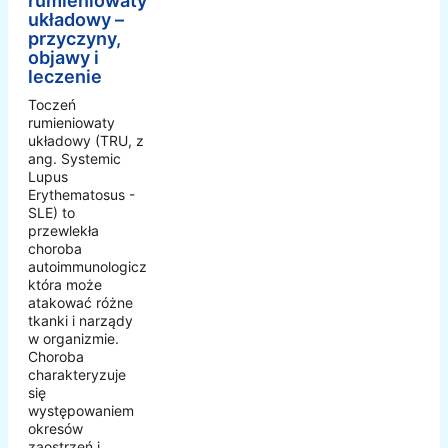
rumieniowaty
układowy –
przyczyny,
objawy i
leczenie
Toczeń
rumieniowaty
układowy (TRU, z
ang. Systemic
Lupus
Erythematosus -
SLE) to
przewlekła
choroba
autoimmunologiczna,
która może
atakować różne
tkanki i narządy
w organizmie.
Choroba
charakteryzuje
się
występowaniem
okresów
zaostrzeń i