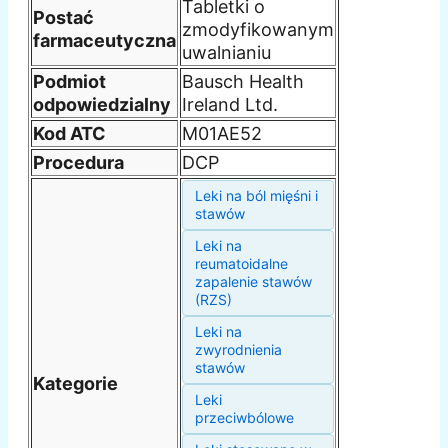
Tabletki o
Postać
zmodyfikowanym
farmaceutyczna
uwalnianiu
Podmiot
Bausch Health
odpowiedzialny
Ireland Ltd.
Kod ATC
M01AE52
Procedura
DCP
Leki na ból mięśni i
stawów
Leki na
reumatoidalne
zapalenie stawów
(RZS)
Leki na
zwyrodnienia
stawów
Kategorie
Leki
przeciwbólowe