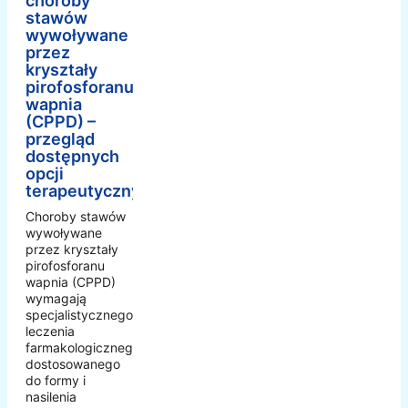
choroby
stawów
wywoływane
przez
kryształy
pirofosforanu
wapnia
(CPPD) –
przegląd
dostępnych
opcji
terapeutycznych
Choroby stawów
wywoływane
przez kryształy
pirofosforanu
wapnia (CPPD)
wymagają
specjalistycznego
leczenia
farmakologicznego
dostosowanego
do formy i
nasilenia