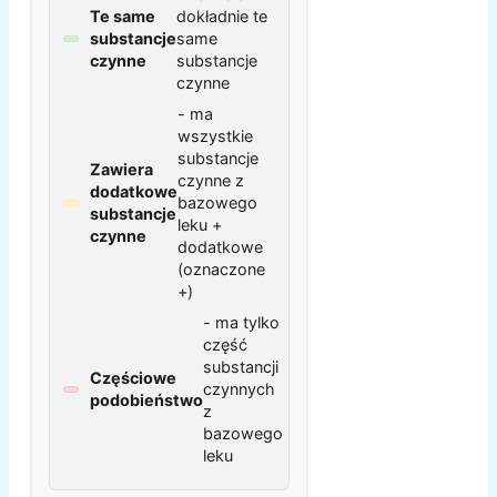
Te same
dokładnie te
substancje
same
czynne
substancje
czynne
- ma
wszystkie
substancje
Zawiera
czynne z
dodatkowe
bazowego
substancje
leku +
czynne
dodatkowe
(oznaczone
+)
- ma tylko
część
substancji
Częściowe
czynnych
podobieństwo
z
bazowego
leku