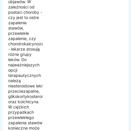
objawów. W
zależności od
postaci choroby -
czy jest to ostre
zapalenie
stawów,
przewlekłe
zapalenie, czy
chondrokalcynoza
- lekarze stosują
różne grupy
leków. Do
najważniejszych
opcji
terapeutycznych
należą
niesteroidowe leki
przeciwzapalne,
glikokortykosteroidy
oraz kolchicyna.
W ciężkich
przypadkach
przewlekłego
zapalenia stawów
konieczne może