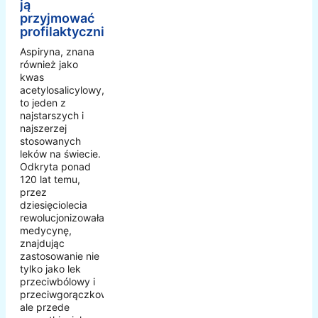
ją
przyjmować
profilaktycznie?
Aspiryna, znana
również jako
kwas
acetylosalicylowy,
to jeden z
najstarszych i
najszerzej
stosowanych
leków na świecie.
Odkryta ponad
120 lat temu,
przez
dziesięciolecia
rewolucjonizowała
medycynę,
znajdując
zastosowanie nie
tylko jako lek
przeciwbólowy i
przeciwgorączkowy,
ale przede