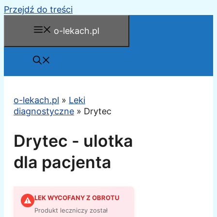
Przejdź do treści
o-lekach.pl
o-lekach.pl
»
Leki
diagnostyczne
»
Drytec
Drytec - ulotka
dla pacjenta
LEK WYCOFANY Z OBROTU
⚠
Produkt leczniczy został