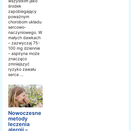
wszystkim jako
środek
zapobiegający
poważnym
chorobom układu
sercowo-
naczyniowego. W
małych dawkach
– zazwyczaj 75-
100 mg dziennie
– aspiryna może
znacząco
zmniejszyć
ryzyko zawału
serca ...
Nowoczesne
metody
leczenia
alergii –