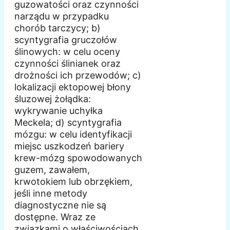
guzowatości oraz czynności
narządu w przypadku
chorób tarczycy; b)
scyntygrafia gruczołów
ślinowych: w celu oceny
czynności ślinianek oraz
drożności ich przewodów; c)
lokalizacji ektopowej błony
śluzowej żołądka:
wykrywanie uchyłka
Meckela; d) scyntygrafia
mózgu: w celu identyfikacji
miejsc uszkodzeń bariery
krew-mózg spowodowanych
guzem, zawałem,
krwotokiem lub obrzękiem,
jeśli inne metody
diagnostyczne nie są
dostępne. Wraz ze
związkami o właściwościach