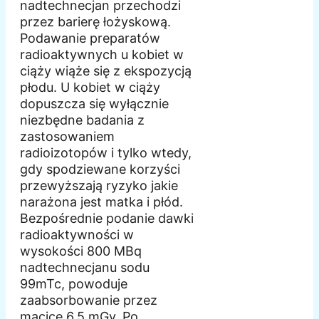
nadtechnecjan przechodzi
przez barierę łożyskową.
Podawanie preparatów
radioaktywnych u kobiet w
ciąży wiąże się z ekspozycją
płodu. U kobiet w ciąży
dopuszcza się wyłącznie
niezbędne badania z
zastosowaniem
radioizotopów i tylko wtedy,
gdy spodziewane korzyści
przewyższają ryzyko jakie
narażona jest matka i płód.
Bezpośrednie podanie dawki
radioaktywności w
wysokości 800 MBq
nadtechnecjanu sodu
99mTc, powoduje
zaabsorbowanie przez
macicę 6,5 mGy. Po