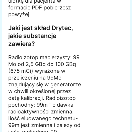
ulotkę dla pacjenta w
formacie PDF pobierzesz
powyżej.
Jaki jest skład Drytec,
jakie substancje
zawiera?
Radioizotop macierzysty: 99
Mo od 2,5 GBq do 100 GBq
(675 mCi) wyrażone w
przeliczeniu na 99Mo
znajdujący się w generatorze
w chwili określonej przez
datę kalibracji. Radioizotop
pochodny: 99m Tc dawka
radioaktywności zmienna.
Ilość eluowanego technetu-
99m jest zmienna i zależy od
ilości molibdenu-99