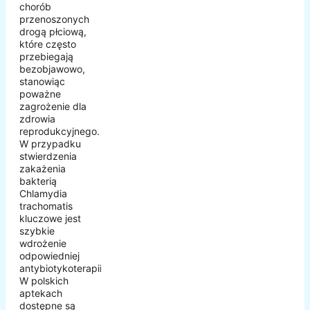
chorób
przenoszonych
drogą płciową,
które często
przebiegają
bezobjawowo,
stanowiąc
poważne
zagrożenie dla
zdrowia
reprodukcyjnego.
W przypadku
stwierdzenia
zakażenia
bakterią
Chlamydia
trachomatis
kluczowe jest
szybkie
wdrożenie
odpowiedniej
antybiotykoterapii.
W polskich
aptekach
dostępne są