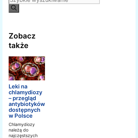
Zobacz
także
Leki na
chlamydiozy
– przegląd
antybiotyków
dostępnych
w Polsce
Chlamydiozy
należą do
najczęstszych