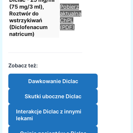
(75 mg/3 ml),
Pobierz
Roztwór do
aktualną
wstrzykiwań
ChPL
(Diclofenacum
(PDF)
natricum)
Zobacz też:
Dawkowanie Diclac
Skutki uboczne Diclac
Interakcje Diclac z innymi
lekami