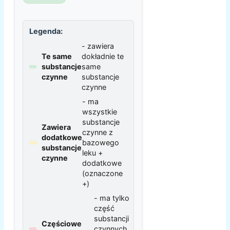
Legenda:
- zawiera
Te same
dokładnie te
substancje
same
czynne
substancje
czynne
- ma
wszystkie
substancje
Zawiera
czynne z
dodatkowe
bazowego
substancje
leku +
czynne
dodatkowe
(oznaczone
+)
- ma tylko
część
substancji
Częściowe
czynnych