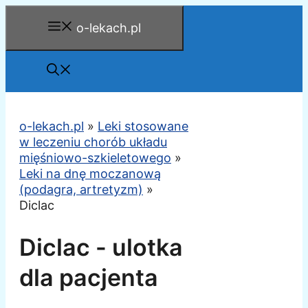
Przejdź
o-lekach.pl
do
treści
o-lekach.pl
»
Leki stosowane
w leczeniu chorób układu
mięśniowo-szkieletowego
»
Leki na dnę moczanową
(podagra, artretyzm)
»
Diclac
Diclac - ulotka
dla pacjenta