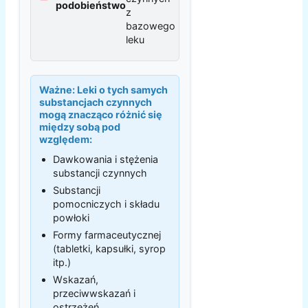
podobieństwo
z
bazowego
leku
Ważne:
Leki o tych samych
substancjach czynnych
mogą znacząco różnić się
między sobą pod
względem:
Dawkowania i stężenia
substancji czynnych
Substancji
pomocniczych i składu
powłoki
Formy farmaceutycznej
(tabletki, kapsułki, syrop
itp.)
Wskazań,
przeciwwskazań i
ostrzeżeń