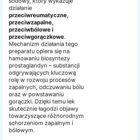
sodowy, który wykazuje
działanie
przeciwreumatyczne,
przeciwzapalne,
przeciwbólowe i
przeciwgorączkowe
.
Mechanizm działania tego
preparatu opiera się na
hamowaniu biosyntezy
prostaglandyn – substancji
odgrywających kluczową
rolę w rozwoju procesów
zapalnych, odczuwaniu bólu
oraz w powstawaniu
gorączki. Dzięki temu lek
skutecznie łagodzi objawy
towarzyszące różnorodnym
schorzeniom zapalnym i
bólowym.