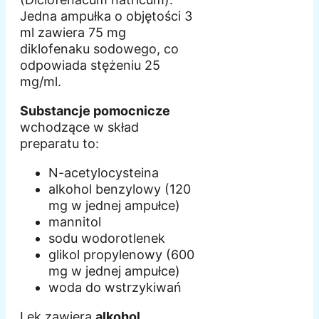
Jedna ampułka o objętości 3
ml zawiera 75 mg
diklofenaku sodowego, co
odpowiada stężeniu 25
mg/ml.
Substancje pomocnicze
wchodzące w skład
preparatu to:
N-acetylocysteina
alkohol benzylowy (120
mg w jednej ampułce)
mannitol
sodu wodorotlenek
glikol propylenowy (600
mg w jednej ampułce)
woda do wstrzykiwań
Lek zawiera
alkohol