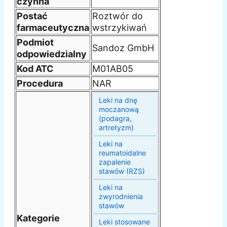
czynna
Postać
Roztwór do
farmaceutyczna
wstrzykiwań
Podmiot
Sandoz GmbH
odpowiedzialny
Kod ATC
M01AB05
Procedura
NAR
Leki na dnę
moczanową
(podagra,
artretyzm)
Leki na
reumatoidalne
zapalenie
stawów (RZS)
Leki na
zwyrodnienia
stawów
Kategorie
Leki stosowane