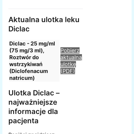
Aktualna ulotka leku
Diclac
Diclac - 25 mg/ml
(75 mg/3 ml),
Pobierz
Roztwór do
aktualną
wstrzykiwań
ulotkę
(Diclofenacum
(PDF)
natricum)
Ulotka Diclac –
najważniejsze
informacje dla
pacjenta