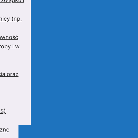
 żołądku i
nicy (np.
rawność
oby i w
ia oraz
BS)
czne