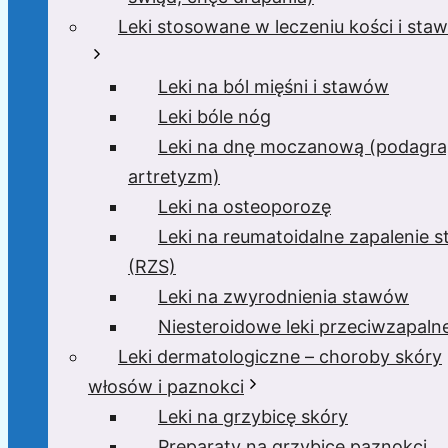
Leki stosowane w leczeniu kości i sta
Leki na ból mięśni i stawów
Leki bóle nóg
Leki na dnę moczanową (podagra
artretyzm)
Leki na osteoporozę
Leki na reumatoidalne zapalenie 
(RZS)
Leki na zwyrodnienia stawów
Niesteroidowe leki przeciwzapaln
Leki dermatologiczne – choroby skóry
włosów i paznokci
Leki na grzybicę skóry
Preparaty na grzybicę paznokci