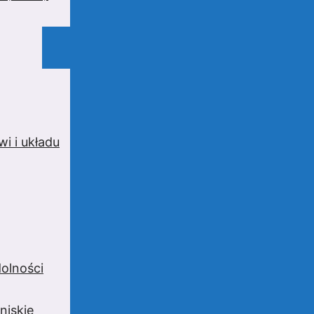
i i układu
olności
niskie