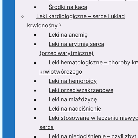
Środki na kaca
Leki kardiologiczne – serce i układ
krwionośny
Leki na anemię
Leki na arytmię serca
(przeciwarytmiczne)
Leki hematologiczne – choroby krw
krwiotwórczego
Leki na hemoroidy
Leki przeciwzakrzepowe
Leki na miażdżycę
Leki na nadciśnienie
Leki stosowane w leczeniu niewyd
serca
Leki na niedociśnienie – czyli zbyt 