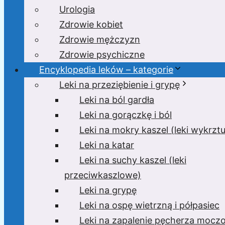
Urologia
Zdrowie kobiet
Zdrowie mężczyzn
Zdrowie psychiczne
Encyklopedia leków – kategorie
Leki na przeziębienie i grypę
Leki na ból gardła
Leki na gorączkę i ból
Leki na mokry kaszel (leki wykrzt
Leki na katar
Leki na suchy kaszel (leki
przeciwkaszlowe)
Leki na grypę
Leki na ospę wietrzną i półpasiec
Leki na zapalenie pęcherza moc