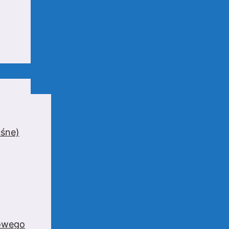
uśne)
zowego