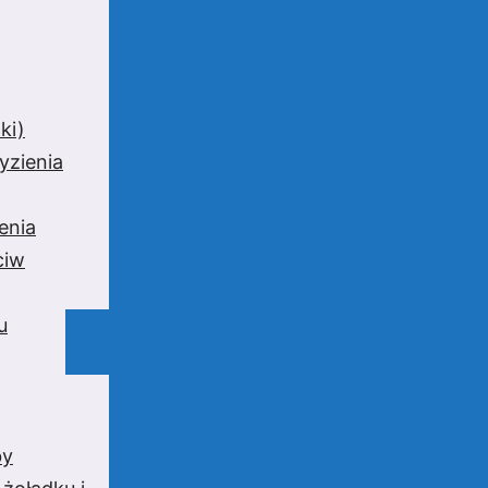
ki)
yzienia
enia
ciw
u
by