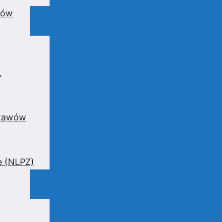
wów
,
stawów
e (NLPZ)