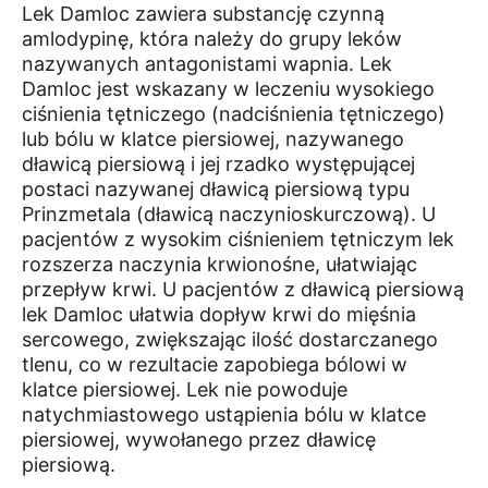
Lek Damloc zawiera substancję czynną
amlodypinę, która należy do grupy leków
nazywanych antagonistami wapnia. Lek
Damloc jest wskazany w leczeniu wysokiego
ciśnienia tętniczego (nadciśnienia tętniczego)
lub bólu w klatce piersiowej, nazywanego
dławicą piersiową i jej rzadko występującej
postaci nazywanej dławicą piersiową typu
Prinzmetala (dławicą naczynioskurczową). U
pacjentów z wysokim ciśnieniem tętniczym lek
rozszerza naczynia krwionośne, ułatwiając
przepływ krwi. U pacjentów z dławicą piersiową
lek Damloc ułatwia dopływ krwi do mięśnia
sercowego, zwiększając ilość dostarczanego
tlenu, co w rezultacie zapobiega bólowi w
klatce piersiowej. Lek nie powoduje
natychmiastowego ustąpienia bólu w klatce
piersiowej, wywołanego przez dławicę
piersiową.