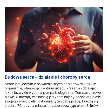
Budowa serca – działanie i choroby serca
Serce jest jednym z najważniejszych narządów w ludzkim
organizmie, stanowiąc centrum układu krążenia i działając
jako niezwykle wydajna pompa biologiczna. Ten stosunkowo
niewielki narząd, wielkością przypominający zaciśniętą pięść
swojego właściciela, wykonuje tytaniczną pracę, kurczą się
średnio 70 razy na minutę i przepompowując około 5 litrów