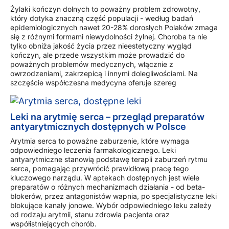
Żylaki kończyn dolnych to poważny problem zdrowotny,
który dotyka znaczną część populacji - według badań
epidemiologicznych nawet 20-28% dorosłych Polaków zmaga
się z różnymi formami niewydolności żylnej. Choroba ta nie
tylko obniża jakość życia przez nieestetyczny wygląd
kończyn, ale przede wszystkim może prowadzić do
poważnych problemów medycznych, włącznie z
owrzodzeniami, zakrzepicą i innymi dolegliwościami. Na
szczęście współczesna medycyna oferuje szereg
Leki na arytmię serca – przegląd preparatów
antyarytmicznych dostępnych w Polsce
Arytmia serca to poważne zaburzenie, które wymaga
odpowiedniego leczenia farmakologicznego. Leki
antyarytmiczne stanowią podstawę terapii zaburzeń rytmu
serca, pomagając przywrócić prawidłową pracę tego
kluczowego narządu. W aptekach dostępnych jest wiele
preparatów o różnych mechanizmach działania - od beta-
blokerów, przez antagonistów wapnia, po specjalistyczne leki
blokujące kanały jonowe. Wybór odpowiedniego leku zależy
od rodzaju arytmii, stanu zdrowia pacjenta oraz
współistniejących chorób.