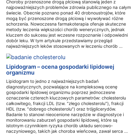
Choroby przenoszone drogą płciową stanowią jeden z
najpoważniejszych problemów zdrowia publicznego na całym
świecie. Obecnie poznano ponad 40 drobnoustrojów, które
mogą być przenoszone drogą płciową i wywoływać różne
schorzenia. Nowoczesna farmakoterapia oferuje skuteczne
metody leczenia większości chorób wenerycznych, jednak
kluczem do sukcesu jest wczesne rozpoznanie i odpowiedni
dobór leku. W tym artykule przedstawiamy przegląd
najważniejszych leków stosowanych w leczeniu chorób ...
Lipidogram – ocena gospodarki lipidowej
organizmu
Lipidogram to jedno z najważniejszych badań
diagnostycznych, pozwalające na kompleksową ocenę
gospodarki lipidowej organizmu poprzez jednoczesne
oznaczenie czterech kluczowych parametrów: cholesterolu
całkowitego, frakcji LDL (tzw. "złego cholesterolu"), frakcji
HDL (tzw. "dobrego cholesterolu") oraz trójglicerydów.
Badanie to stanowi nieocenione narzędzie w diagnostyce i
monitorowaniu zaburzeń gospodarki lipidowej, które są
istotnym czynnikiem ryzyka chorób układu sercowo-
naczyniowego, takich jak choroba wieńcowa, zawał serca ...