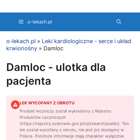
Przejdź
do
treści
o-lekach.pl
o-lekach.pl
»
Leki kardiologiczne - serce i układ
krwionośny
»
Damloc
Damloc - ulotka dla
pacjenta
LEK WYCOFANY Z OBROTU
⚠
Produkt leczniczy został wykreślony z Rejestru
Produktów Leczniczych
(https://rejestry.ezdrowie.gov.pl/rpl/search/public). Ten
lek został wycofany z obrotu, nie jest już dostępny w
Polsce. Poniższe informacje mają charakter wyłącznie