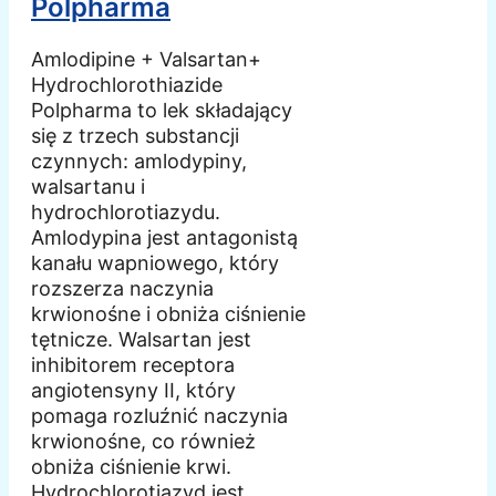
Polpharma
Amlodipine + Valsartan+
Hydrochlorothiazide
Polpharma to lek składający
się z trzech substancji
czynnych: amlodypiny,
walsartanu i
hydrochlorotiazydu.
Amlodypina jest antagonistą
kanału wapniowego, który
rozszerza naczynia
krwionośne i obniża ciśnienie
tętnicze. Walsartan jest
inhibitorem receptora
angiotensyny II, który
pomaga rozluźnić naczynia
krwionośne, co również
obniża ciśnienie krwi.
Hydrochlorotiazyd jest