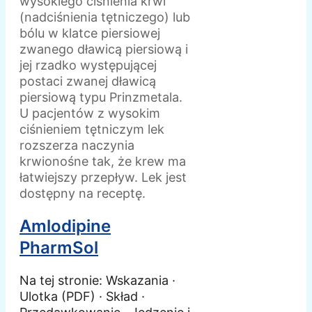
wysokiego ciśnienia krwi
(nadciśnienia tętniczego) lub
bólu w klatce piersiowej
zwanego dławicą piersiową i
jej rzadko występującej
postaci zwanej dławicą
piersiową typu Prinzmetala.
U pacjentów z wysokim
ciśnieniem tętniczym lek
rozszerza naczynia
krwionośne tak, że krew ma
łatwiejszy przepływ. Lek jest
dostępny na receptę.
Amlodipine
PharmSol
Na tej stronie: Wskazania ·
Ulotka (PDF) · Skład ·