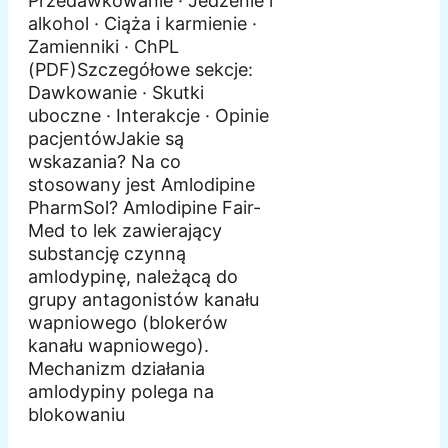
Przedawkowanie · Jedzenie i
alkohol · Ciąża i karmienie ·
Zamienniki · ChPL
(PDF)Szczegółowe sekcje:
Dawkowanie · Skutki
uboczne · Interakcje · Opinie
pacjentówJakie są
wskazania? Na co
stosowany jest Amlodipine
PharmSol? Amlodipine Fair-
Med to lek zawierający
substancję czynną
amlodypinę, należącą do
grupy antagonistów kanału
wapniowego (blokerów
kanału wapniowego).
Mechanizm działania
amlodypiny polega na
blokowaniu