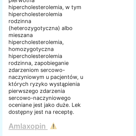
pierwotna
hipercholesterolemia, w tym
hipercholesterolemia
rodzinna
(heterozygotyczna) albo
mieszana
hipercholesterolemia,
homozygotyczna
hipercholesterolemia
rodzinna, zapobieganie
zdarzeniom sercowo-
naczyniowym u pacjentów, u
których ryzyko wystąpienia
pierwszego zdarzenia
sercowo-naczyniowego
oceniane jest jako duże. Lek
dostępny jest na receptę.
Amlaxopin