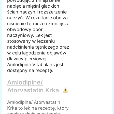
powodując zmniejszenie
napięcia mięśni gładkich
ścian naczyń i rozszerzenie
naczyń. W rezultacie obniża
ciśnienie tętnicze i zmniejsza
obwodowy opór
naczyniowy. Lek jest
stosowany w leczeniu
nadciśnienia tętniczego oraz
w celu łagodzenia objawów
dławicy piersiowej.
Amlodipine Vitabalans jest
dostępny na receptę.
Amlodipine/
Atorvastatin Krka
Amlodipine/ Atorvastatin
Krka to lek na receptę, który
zawiera dwie substancje