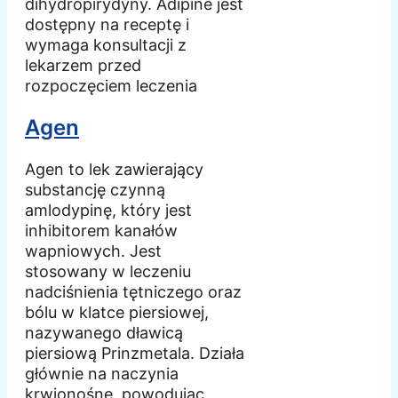
dihydropirydyny. Adipine jest
dostępny na receptę i
wymaga konsultacji z
lekarzem przed
rozpoczęciem leczenia
Agen
Agen to lek zawierający
substancję czynną
amlodypinę, który jest
inhibitorem kanałów
wapniowych. Jest
stosowany w leczeniu
nadciśnienia tętniczego oraz
bólu w klatce piersiowej,
nazywanego dławicą
piersiową Prinzmetala. Działa
głównie na naczynia
krwionośne, powodując