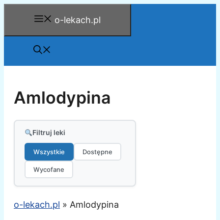
Przejdź
o-lekach.pl
do
treści
Amlodypina
Filtruj leki
Wszystkie
Dostępne
Wycofane
o-lekach.pl
»
Amlodypina