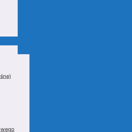
uśne)
zowego