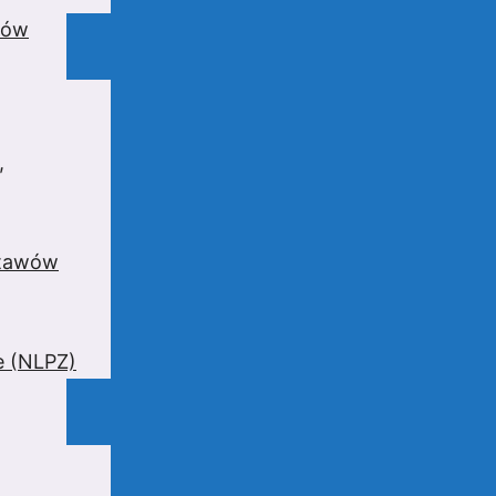
wów
,
stawów
e (NLPZ)