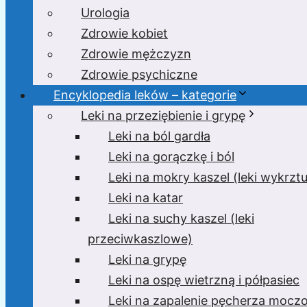
Urologia
Zdrowie kobiet
Zdrowie mężczyzn
Zdrowie psychiczne
Encyklopedia leków – kategorie
Leki na przeziębienie i grypę
Leki na ból gardła
Leki na gorączkę i ból
Leki na mokry kaszel (leki wykrzt
Leki na katar
Leki na suchy kaszel (leki
przeciwkaszlowe)
Leki na grypę
Leki na ospę wietrzną i półpasiec
Leki na zapalenie pęcherza moc