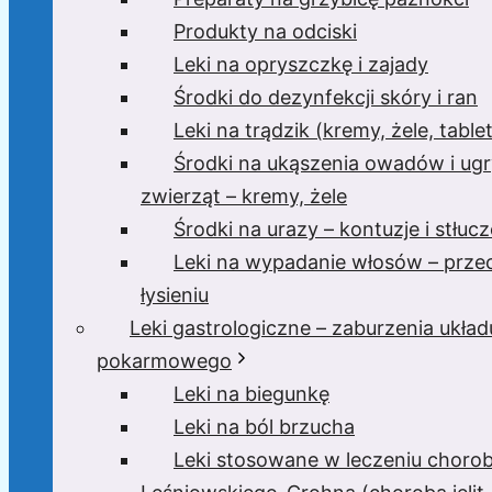
Produkty na odciski
Leki na opryszczkę i zajady
Środki do dezynfekcji skóry i ran
Leki na trądzik (kremy, żele, tablet
Środki na ukąszenia owadów i ugr
zwierząt – kremy, żele
Środki na urazy – kontuzje i stłucz
Leki na wypadanie włosów – prze
łysieniu
Leki gastrologiczne – zaburzenia układ
pokarmowego
Leki na biegunkę
Leki na ból brzucha
Leki stosowane w leczeniu choro