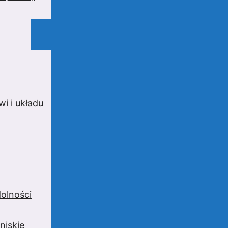
i i układu
olności
niskie