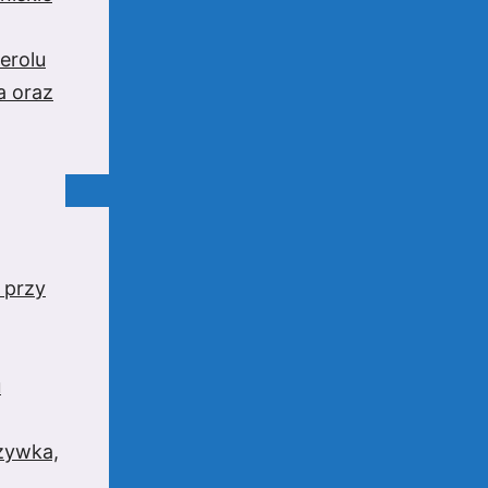
erolu
a oraz
 przy
u
rzywka,