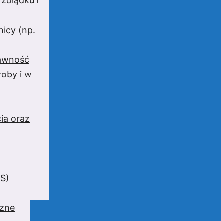
 żołądku i
nicy (np.
rawność
oby i w
ia oraz
BS)
czne