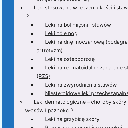
Leki stosowane w leczeniu kości i sta
Leki na ból mięśni i stawów
Leki bóle nóg
Leki na dnę moczanową (podagra
artretyzm)
Leki na osteoporozę
Leki na reumatoidalne zapalenie 
(RZS)
Leki na zwyrodnienia stawów
Niesteroidowe leki przeciwzapaln
Leki dermatologiczne – choroby skóry
włosów i paznokci
Leki na grzybicę skóry
Preparaty na grzybicę paznokci