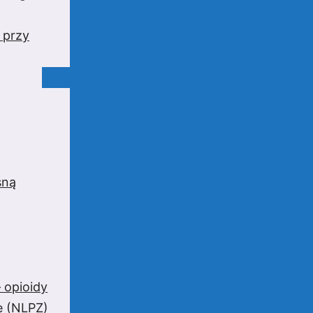
 przy
sną
 opioidy
e (NLPZ)