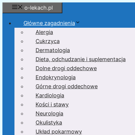
Przejdź
o-lekach.pl
do
treści
Główne zagadnienia
Alergia
Cukrzyca
Dermatologia
Dieta, odchudzanie i suplementacja
Dolne drogi oddechowe
Endokrynologia
Górne drogi oddechowe
Kardiologia
Kości i stawy
Neurologia
Okulistyka
Układ pokarmowy