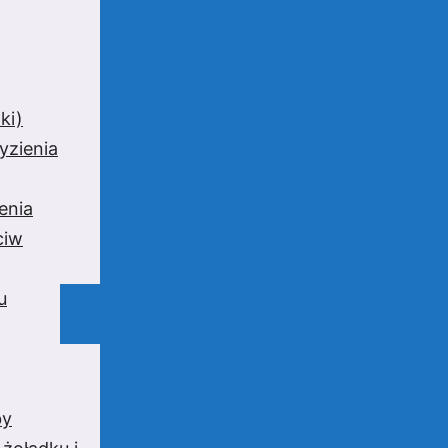
ki)
yzienia
enia
ciw
u
by