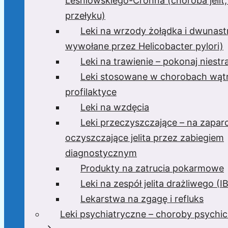
Leśniowskiego-Crohna (choroba jelit,
przełyku)
Leki na wrzody żołądka i dwunast
wywołane przez Helicobacter pylori)
Leki na trawienie – pokonaj niest
Leki stosowane w chorobach wątr
profilaktyce
Leki na wzdęcia
Leki przeczyszczające – na zaparc
oczyszczające jelita przez zabiegiem
diagnostycznym
Produkty na zatrucia pokarmowe
Leki na zespół jelita drażliwego (I
Lekarstwa na zgagę i refluks
Leki psychiatryczne – choroby psychi