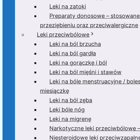
Leki na zatoki
Preparaty donosowe – stosowane
przeziębieniu oraz przeciwalergiczne
Leki przeciwbólowe
Leki na ból brzucha
Leki na ból gardła
Leki na gorączkę i ból
Leki na ból mięśni i stawów
Leki na bóle menstruacyjne / bole
miesiączkę
Leki na ból zęba
Leki bóle nóg
Leki na migrenę
Narkotyczne leki przeciwbólowe –
Niesteroidowe leki przeciwzapaln