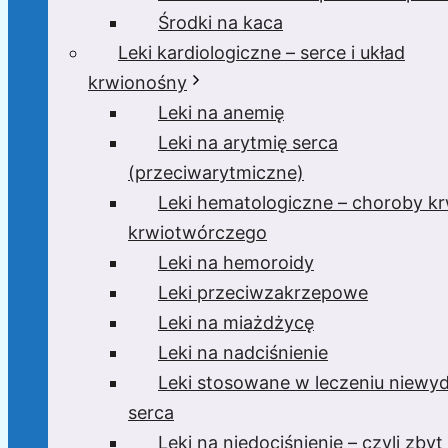
Środki na kaca
Leki kardiologiczne – serce i układ
krwionośny
Leki na anemię
Leki na arytmię serca
(przeciwarytmiczne)
Leki hematologiczne – choroby krw
krwiotwórczego
Leki na hemoroidy
Leki przeciwzakrzepowe
Leki na miażdżycę
Leki na nadciśnienie
Leki stosowane w leczeniu niewyd
serca
Leki na niedociśnienie – czyli zbyt 