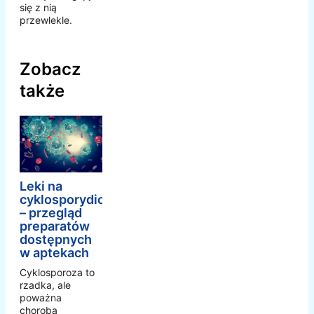
się z nią
przewlekle.
Zobacz
także
Leki na
cyklosporydiozę
– przegląd
preparatów
dostępnych
w aptekach
Cyklosporoza to
rzadka, ale
poważna
choroba