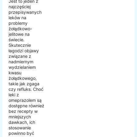
Jest to jeden z
najczęściej
przepisywanych
leków na
problemy
żołądkowo-
jelitowe na
świecie.
Skutecznie
łagodzi objawy
związane z
nadmiernym
wydzielaniem
kwasu
żołądkowego,
takie jak zgaga
czy refluks. Choć
leki z
omeprazolem są
dostępne również
bez recepty w
mniejszych
dawkach, ich
stosowanie
powinno być