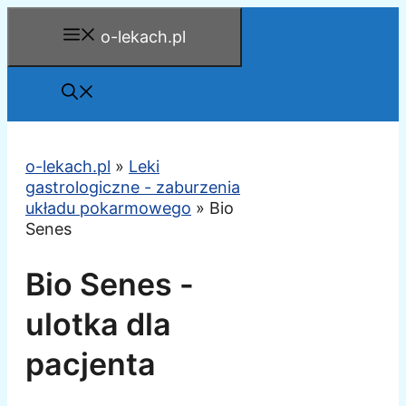
Przejdź
o-lekach.pl
do
treści
o-lekach.pl
»
Leki
gastrologiczne - zaburzenia
układu pokarmowego
»
Bio
Senes
Bio Senes -
ulotka dla
pacjenta