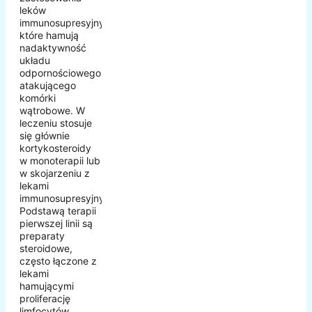
leków
immunosupresyjnych,
które hamują
nadaktywność
układu
odpornościowego
atakującego
komórki
wątrobowe. W
leczeniu stosuje
się głównie
kortykosteroidy
w monoterapii lub
w skojarzeniu z
lekami
immunosupresyjnymi.
Podstawą terapii
pierwszej linii są
preparaty
steroidowe,
często łączone z
lekami
hamującymi
proliferację
limfocytów.