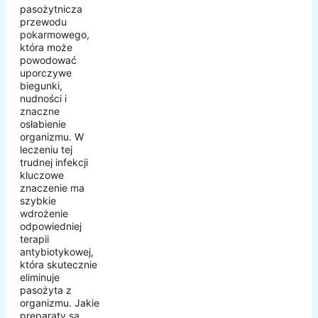
pasożytnicza
przewodu
pokarmowego,
która może
powodować
uporczywe
biegunki,
nudności i
znaczne
osłabienie
organizmu. W
leczeniu tej
trudnej infekcji
kluczowe
znaczenie ma
szybkie
wdrożenie
odpowiedniej
terapii
antybiotykowej,
która skutecznie
eliminuje
pasożyta z
organizmu. Jakie
preparaty są