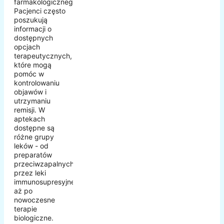
farmakologicznego.
Pacjenci często
poszukują
informacji o
dostępnych
opcjach
terapeutycznych,
które mogą
pomóc w
kontrolowaniu
objawów i
utrzymaniu
remisji. W
aptekach
dostępne są
różne grupy
leków - od
preparatów
przeciwzapalnych,
przez leki
immunosupresyjne,
aż po
nowoczesne
terapie
biologiczne.