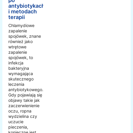
po
antybiotykach
i metodach
terapii
Chlamydiowe
zapalenie
spojówek, znane
również jako
wtrętowe
zapalenie
spojówek, to
infekcja
bakteryjna
wymagająca
skutecznego
leczenia
antybiotykowego.
Gdy pojawiają się
objawy takie jak
zaczerwienienie
oczu, ropna
wydzielina czy
uczucie
pieczenia,
konieczne jest