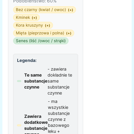
Podobieństwo: 60%
Bez czarny (kwiat / owoc)
(+)
Kminek
(+)
Kora kruszyny
(+)
Mięta (pieprzowa i polna)
(+)
Senes (liść /owoc / strąki)
Legenda:
- zawiera
Te same
dokładnie te
substancje
same
czynne
substancje
czynne
- ma
wszystkie
substancje
Zawiera
czynne z
dodatkowe
bazowego
substancje
leku +