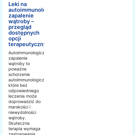
Leki na
autoimmunologiczne
zapalenie
wątroby –
przegląd
dostępnych
opcji
terapeutycznych
Autoimmunologiczne
zapalenie
wątroby to
poważne
schorzenie
autoimmunologiczne,
które bez
odpowiedniego
leczenia może
doprowadzić do
marskości i
niewydolności
wątroby.
Skuteczna
terapia wymaga
zastosowania