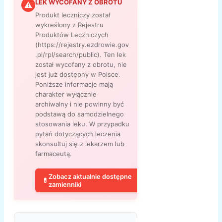
LEK WYCOFANY Z OBROTU
⚠
Produkt leczniczy został
wykreślony z Rejestru
Produktów Leczniczych
(https://rejestry.ezdrowie.gov
.pl/rpl/search/public). Ten lek
został wycofany z obrotu, nie
jest już dostępny w Polsce.
Poniższe informacje mają
charakter wyłącznie
archiwalny i nie powinny być
podstawą do samodzielnego
stosowania leku. W przypadku
pytań dotyczących leczenia
skonsultuj się z lekarzem lub
farmaceutą.
Zobacz aktualnie dostępne
💊
zamienniki