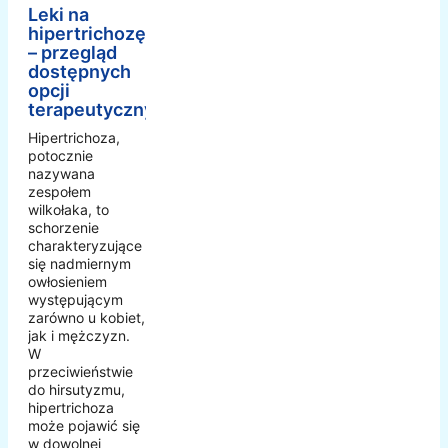
Leki na
hipertrichozę
– przegląd
dostępnych
opcji
terapeutycznych
Hipertrichoza,
potocznie
nazywana
zespołem
wilkołaka, to
schorzenie
charakteryzujące
się nadmiernym
owłosieniem
występującym
zarówno u kobiet,
jak i mężczyzn.
W
przeciwieństwie
do hirsutyzmu,
hipertrichoza
może pojawić się
w dowolnej