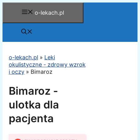
Przejdź
o-lekach.pl
do
treści
o-lekach.pl
»
Leki
okulistyczne - zdrowy wzrok
i oczy
»
Bimaroz
Bimaroz -
ulotka dla
pacjenta