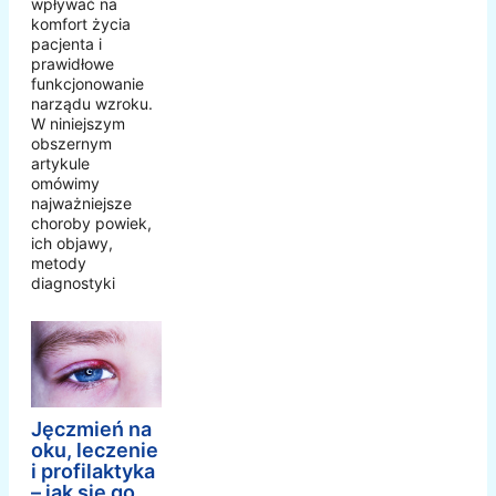
wpływać na
komfort życia
pacjenta i
prawidłowe
funkcjonowanie
narządu wzroku.
W niniejszym
obszernym
artykule
omówimy
najważniejsze
choroby powiek,
ich objawy,
metody
diagnostyki
Jęczmień na
oku, leczenie
i profilaktyka
– jak się go