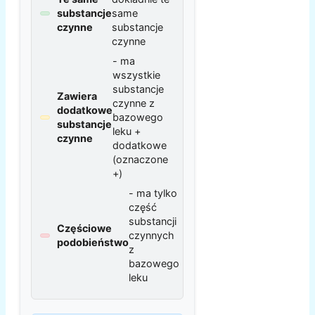
substancje
same
czynne
substancje
czynne
- ma
wszystkie
substancje
Zawiera
czynne z
dodatkowe
bazowego
substancje
leku +
czynne
dodatkowe
(oznaczone
+)
- ma tylko
część
substancji
Częściowe
czynnych
podobieństwo
z
bazowego
leku