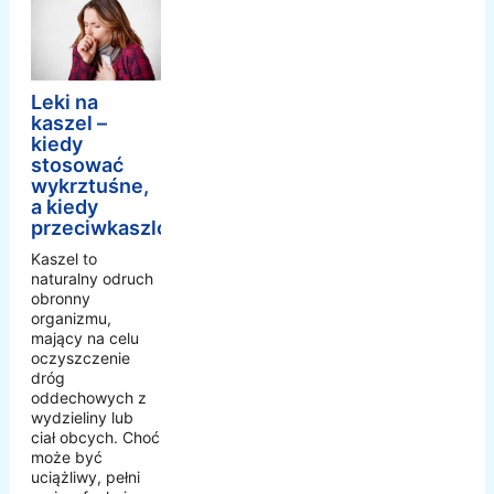
Leki na
kaszel –
kiedy
stosować
wykrztuśne,
a kiedy
przeciwkaszlowe?
Kaszel to
naturalny odruch
obronny
organizmu,
mający na celu
oczyszczenie
dróg
oddechowych z
wydzieliny lub
ciał obcych. Choć
może być
uciążliwy, pełni