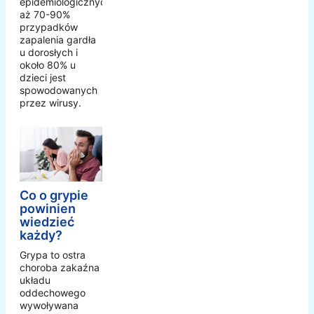
epidemiologicznych,
aż 70-90%
przypadków
zapalenia gardła
u dorosłych i
około 80% u
dzieci jest
spowodowanych
przez wirusy.
Co o grypie
powinien
wiedzieć
każdy?
Grypa to ostra
choroba zakaźna
układu
oddechowego
wywoływana