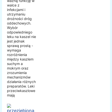
ważną funkcję w
walce z
infekcjami i
utrzymaniu
drożności dróg
oddechowych.
Wybór
odpowiedniego
leku na kaszel nie
jest jednak
sprawą prostą -
wymaga
rozróżnienia
między kaszlem
suchym a
mokrym oraz
zrozumienia
mechanizmów
działania różnych
preparatów. Leki
przeciwkaszlowe
mają