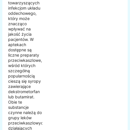
towarzyszących
infekcjom układu
oddechowego,
który może
znacząco
wpływać na
jakość życia
pacjentów. W
aptekach
dostępne są
liczne preparaty
przeciwkaszlowe,
wśród których
szczególną
popularnością
cieszą się syropy
zawierające
dekstrometorfan
lub butamirat.
Obie te
substancje
czynne należą do
grupy leków
przeciwkaszlowych
działających