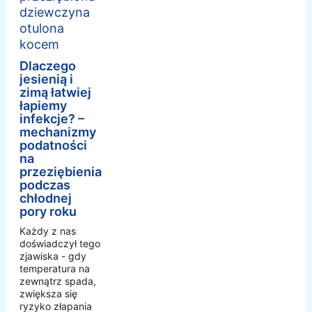
Dlaczego
jesienią i
zimą łatwiej
łapiemy
infekcje? –
mechanizmy
podatności
na
przeziębienia
podczas
chłodnej
pory roku
Każdy z nas
doświadczył tego
zjawiska - gdy
temperatura na
zewnątrz spada,
zwiększa się
ryzyko złapania