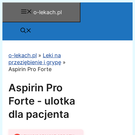
Przejdź
o-lekach.pl
do
treści
o-lekach.pl
»
Leki na
przeziębienie i grypę
»
Aspirin Pro Forte
Aspirin Pro
Forte - ulotka
dla pacjenta