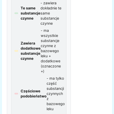
- zawiera
Te same
dokładnie te
substancje
same
czynne
substancje
czynne
- ma
wszystkie
substancje
Zawiera
czynne z
dodatkowe
bazowego
substancje
leku +
czynne
dodatkowe
(oznaczone
+)
- ma tylko
część
substancji
Częściowe
czynnych
podobieństwo
z
bazowego
leku