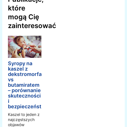
które
mogą Cię
zainteresować
Syropy na
kaszel z
dekstromorfanem
vs
butamiratem
– porównanie
skuteczności
i
bezpieczeństwa
Kaszel to jeden z
najczęstszych
objawów