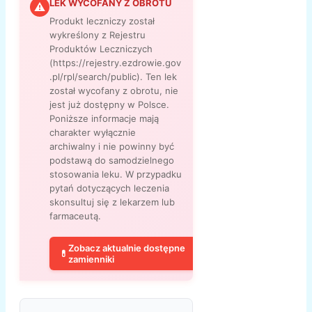
LEK WYCOFANY Z OBROTU
⚠
Produkt leczniczy został
wykreślony z Rejestru
Produktów Leczniczych
(https://rejestry.ezdrowie.gov
.pl/rpl/search/public). Ten lek
został wycofany z obrotu, nie
jest już dostępny w Polsce.
Poniższe informacje mają
charakter wyłącznie
archiwalny i nie powinny być
podstawą do samodzielnego
stosowania leku. W przypadku
pytań dotyczących leczenia
skonsultuj się z lekarzem lub
farmaceutą.
Zobacz aktualnie dostępne
💊
zamienniki