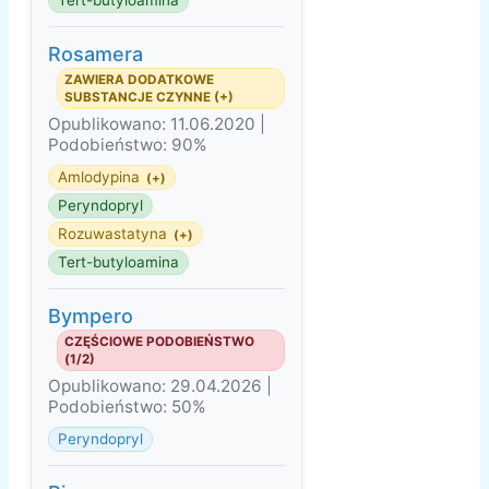
Tert-butyloamina
Rosamera
ZAWIERA DODATKOWE
SUBSTANCJE CZYNNE (+)
Opublikowano: 11.06.2020 |
Podobieństwo: 90%
Amlodypina
(+)
Peryndopryl
Rozuwastatyna
(+)
Tert-butyloamina
Bympero
CZĘŚCIOWE PODOBIEŃSTWO
(1/2)
Opublikowano: 29.04.2026 |
Podobieństwo: 50%
Peryndopryl