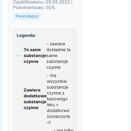
Opublikowano: 05.05.2022 |
Podobieństwo: 50%
Peryndopryl
Legenda:
- zawiera
Te same
dokładnie te
substancje
same
czynne
substancje
czynne
- ma
wszystkie
substancje
Zawiera
czynne z
dodatkowe
bazowego
substancje
leku +
czynne
dodatkowe
(oznaczone
+)
- ma tylko