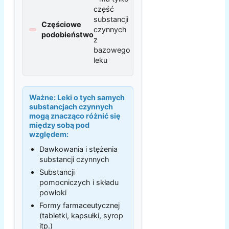
część
substancji
Częściowe
czynnych
podobieństwo
z
bazowego
leku
Ważne:
Leki o tych samych
substancjach czynnych
mogą znacząco różnić się
między sobą pod
względem:
Dawkowania i stężenia
substancji czynnych
Substancji
pomocniczych i składu
powłoki
Formy farmaceutycznej
(tabletki, kapsułki, syrop
itp.)