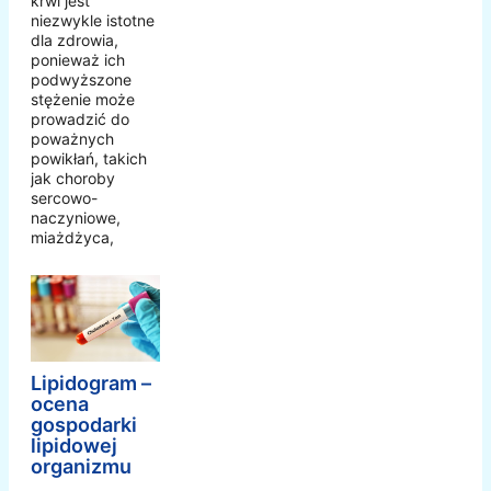
krwi jest
niezwykle istotne
dla zdrowia,
ponieważ ich
podwyższone
stężenie może
prowadzić do
poważnych
powikłań, takich
jak choroby
sercowo-
naczyniowe,
miażdżyca,
Lipidogram –
ocena
gospodarki
lipidowej
organizmu