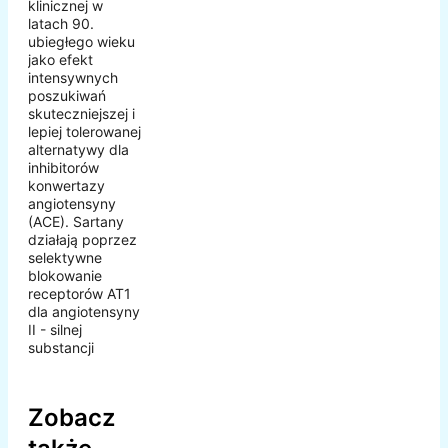
klinicznej w
latach 90.
ubiegłego wieku
jako efekt
intensywnych
poszukiwań
skuteczniejszej i
lepiej tolerowanej
alternatywy dla
inhibitorów
konwertazy
angiotensyny
(ACE). Sartany
działają poprzez
selektywne
blokowanie
receptorów AT1
dla angiotensyny
II - silnej
substancji
Zobacz