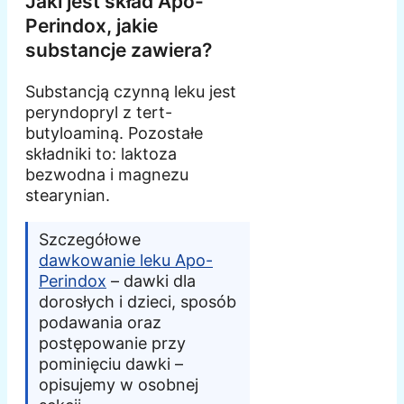
Jaki jest skład Apo-
Perindox, jakie
substancje zawiera?
Substancją czynną leku jest
peryndopryl z tert-
butyloaminą. Pozostałe
składniki to: laktoza
bezwodna i magnezu
stearynian.
Szczegółowe
dawkowanie leku Apo-
Perindox
– dawki dla
dorosłych i dzieci, sposób
podawania oraz
postępowanie przy
pominięciu dawki –
opisujemy w osobnej