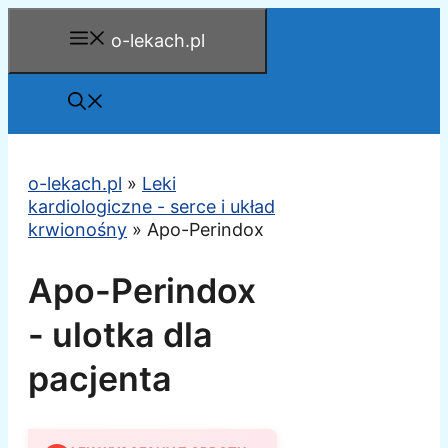
Przejdź
o-lekach.pl
do
treści
o-lekach.pl
»
Leki
kardiologiczne - serce i układ
krwionośny
»
Apo-Perindox
Apo-Perindox
- ulotka dla
pacjenta