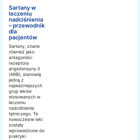
Sartany w
leczeniu
nadciśnienia
– przewodnik
dla
pacjentów
Sartany, znane
również jako
antagoniści
receptora
angiotensyny II
(ARB), stanowią
jedną z
najważniejszych
grup leków
stosowanych w
leczeniu
nadciśnienia
tętniczego. Te
nowoczesne leki
zostały
wprowadzone do
praktyki