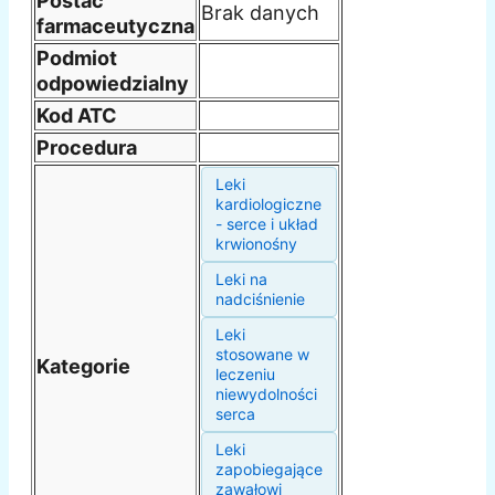
Postać
Brak danych
farmaceutyczna
Podmiot
odpowiedzialny
Kod ATC
Procedura
Leki
kardiologiczne
- serce i układ
krwionośny
Leki na
nadciśnienie
Leki
stosowane w
Kategorie
leczeniu
niewydolności
serca
Leki
zapobiegające
zawałowi