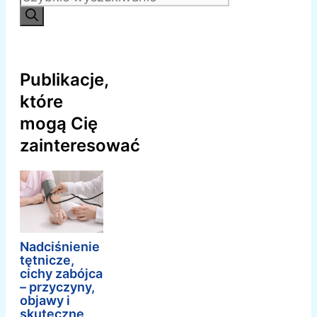
Publikacje,
które
mogą Cię
zainteresować
Nadciśnienie
tętnicze,
cichy zabójca
– przyczyny,
objawy i
skuteczne