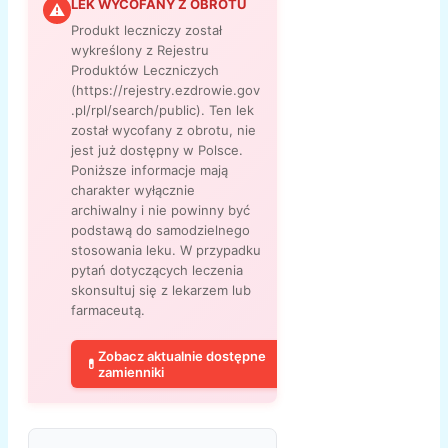
LEK WYCOFANY Z OBROTU
⚠
Produkt leczniczy został
wykreślony z Rejestru
Produktów Leczniczych
(https://rejestry.ezdrowie.gov
.pl/rpl/search/public). Ten lek
został wycofany z obrotu, nie
jest już dostępny w Polsce.
Poniższe informacje mają
charakter wyłącznie
archiwalny i nie powinny być
podstawą do samodzielnego
stosowania leku. W przypadku
pytań dotyczących leczenia
skonsultuj się z lekarzem lub
farmaceutą.
Zobacz aktualnie dostępne
💊
zamienniki