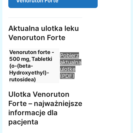
Venoruton Forte
Aktualna ulotka leku
Venoruton Forte
Venoruton forte -
Pobierz
500 mg, Tabletki
aktualną
(o-(beta-
ulotkę
Hydroxyethyl)-
(PDF)
rutosidea)
Ulotka Venoruton
Forte – najważniejsze
informacje dla
pacjenta