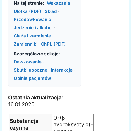
Na tej stronie:
Wskazania
·
Ulotka (PDF)
·
Skład
·
Przedawkowanie
·
Jedzenie i alkohol
·
Ciąża i karmienie
·
Zamienniki
·
ChPL (PDF)
Szczegółowe sekcje:
Dawkowanie
·
Skutki uboczne
·
Interakcje
·
Opinie pacjentów
Ostatnia aktualizacja:
16.01.2026
O-(β-
Substancja
hydroksyetylo)-
czynna