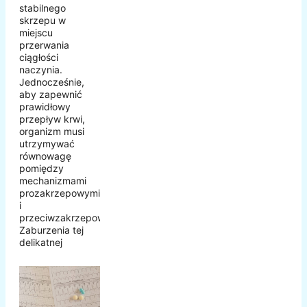
stabilnego
skrzepu w
miejscu
przerwania
ciągłości
naczynia.
Jednocześnie,
aby zapewnić
prawidłowy
przepływ krwi,
organizm musi
utrzymywać
równowagę
pomiędzy
mechanizmami
prozakrzepowymi
i
przeciwzakrzepowymi.
Zaburzenia tej
delikatnej