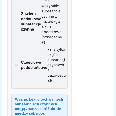
- ma
wszystkie
substancje
Zawiera
czynne z
dodatkowe
bazowego
substancje
leku +
czynne
dodatkowe
(oznaczone
+)
- ma tylko
część
substancji
Częściowe
czynnych
podobieństwo
z
bazowego
leku
Ważne:
Leki o tych samych
substancjach czynnych
mogą znacząco różnić się
między sobą pod