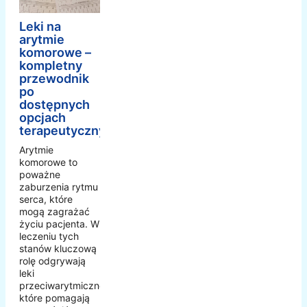
Leki na
arytmie
komorowe –
kompletny
przewodnik
po
dostępnych
opcjach
terapeutycznych
Arytmie
komorowe to
poważne
zaburzenia rytmu
serca, które
mogą zagrażać
życiu pacjenta. W
leczeniu tych
stanów kluczową
rolę odgrywają
leki
przeciwarytmiczne,
które pomagają