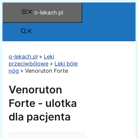
Przejdź
o-lekach.pl
do
treści
o-lekach.pl
»
Leki
przeciwbólowe
»
Leki bóle
nóg
»
Venoruton Forte
Venoruton
Forte - ulotka
dla pacjenta