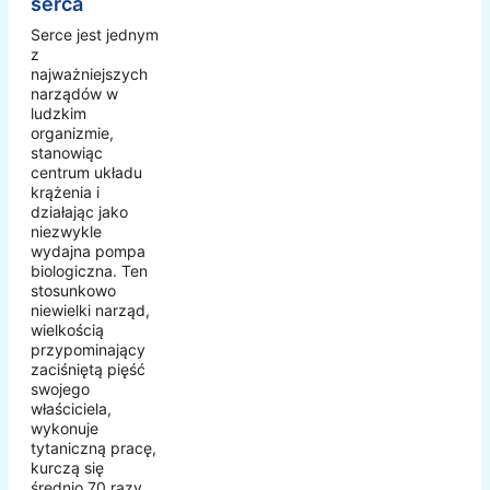
serca
Serce jest jednym
z
najważniejszych
narządów w
ludzkim
organizmie,
stanowiąc
centrum układu
krążenia i
działając jako
niezwykle
wydajna pompa
biologiczna. Ten
stosunkowo
niewielki narząd,
wielkością
przypominający
zaciśniętą pięść
swojego
właściciela,
wykonuje
tytaniczną pracę,
kurczą się
średnio 70 razy