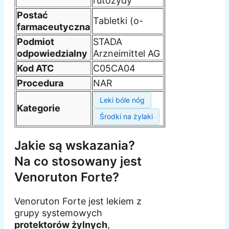
rutozydy
Postać
Tabletki (o-
farmaceutyczna
Podmiot
STADA
odpowiedzialny
Arzneimittel AG
Kod ATC
C05CA04
Procedura
NAR
Leki bóle nóg
Kategorie
Środki na żylaki
Jakie są wskazania?
Na co stosowany jest
Venoruton Forte?
Venoruton Forte jest lekiem z
grupy systemowych
protektorów żylnych
,