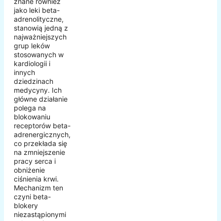
znane również
jako leki beta-
adrenolityczne,
stanowią jedną z
najważniejszych
grup leków
stosowanych w
kardiologii i
innych
dziedzinach
medycyny. Ich
główne działanie
polega na
blokowaniu
receptorów beta-
adrenergicznych,
co przekłada się
na zmniejszenie
pracy serca i
obniżenie
ciśnienia krwi.
Mechanizm ten
czyni beta-
blokery
niezastąpionymi