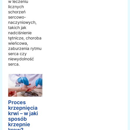
w leczeniu
licznych
schorzeń
sercowo-
naczyniowych,
takich jak
nadciśnienie
tętnicze, choroba
wieńcowa,
zaburzenia rytmu
serca czy
niewydolność
serca.
Proces
krzepnięcia
krwi – w jaki
sposób
krzepnie
krew?