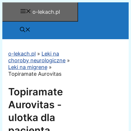
Przejdź
o-lekach.pl
do
treści
o-lekach.pl
»
Leki na
choroby neurologiczne
»
Leki na migrenę
»
Topiramate Aurovitas
Topiramate
Aurovitas -
ulotka dla
pacjenta