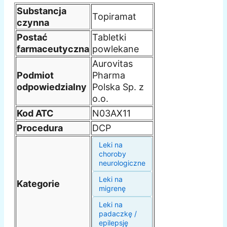
Substancja
Topiramat
czynna
Postać
Tabletki
farmaceutyczna
powlekane
Aurovitas
Podmiot
Pharma
odpowiedzialny
Polska Sp. z
o.o.
Kod ATC
N03AX11
Procedura
DCP
Leki na
choroby
neurologiczne
Leki na
Kategorie
migrenę
Leki na
padaczkę /
epilepsję