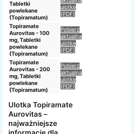
aktualną
Tabletki
ulotkę
powlekane
(PDF)
(Topiramatum)
Topiramate
Pobierz
Aurovitas - 100
aktualną
mg, Tabletki
ulotkę
powlekane
(PDF)
(Topiramatum)
Topiramate
Pobierz
Aurovitas - 200
aktualną
mg, Tabletki
ulotkę
powlekane
(PDF)
(Topiramatum)
Ulotka Topiramate
Aurovitas –
najważniejsze
informacje dla