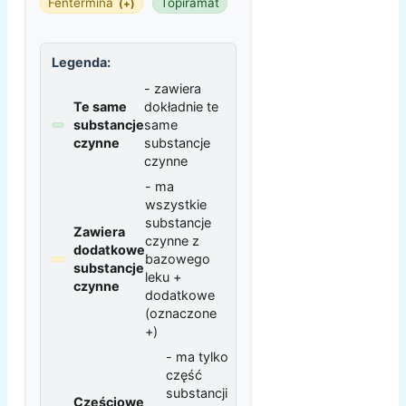
Fentermina
Topiramat
(+)
Legenda:
- zawiera
Te same
dokładnie te
substancje
same
czynne
substancje
czynne
- ma
wszystkie
substancje
Zawiera
czynne z
dodatkowe
bazowego
substancje
leku +
czynne
dodatkowe
(oznaczone
+)
- ma tylko
część
substancji
Częściowe