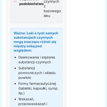
czynnych
podobieństwo
z
bazowego
leku
Ważne:
Leki o tych samych
substancjach czynnych
mogą znacząco różnić się
między sobą pod
względem:
Dawkowania i stężenia
substancji czynnych
Substancji
pomocniczych i składu
powłoki
Formy farmaceutycznej
(tabletki, kapsułki, syrop
itp.)
Wskazań,
przeciwwskazań i