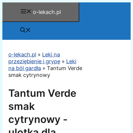
Przejdź
o-lekach.pl
do
treści
o-lekach.pl
»
Leki na
przeziębienie i grypę
»
Leki
na ból gardła
»
Tantum Verde
smak cytrynowy
Tantum Verde
smak
cytrynowy -
ulotka dla