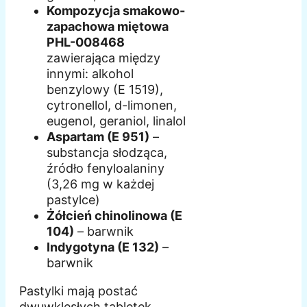
Kompozycja smakowo-
zapachowa miętowa
PHL-008468
zawierająca między
innymi: alkohol
benzylowy (E 1519),
cytronellol, d-limonen,
eugenol, geraniol, linalol
Aspartam (E 951)
–
substancja słodząca,
źródło fenyloalaniny
(3,26 mg w każdej
pastylce)
Żółcień chinolinowa (E
104)
– barwnik
Indygotyna (E 132)
–
barwnik
Pastylki mają postać
dwuwklęsłych tabletek