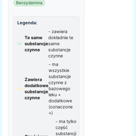
Benzydamina
Legenda:
- zawiera
Te same
dokładnie te
substancje
same
czynne
substancje
czynne
- ma
wszystkie
substancje
Zawiera
czynne z
dodatkowe
bazowego
substancje
leku +
czynne
dodatkowe
(oznaczone
+)
- ma tylko
część
substancji