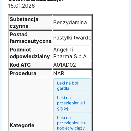
15.01.2026
Substancja
Benzydamina
czynna
Postać
Pastylki twarde
farmaceutyczna
Podmiot
Angelini
odpowiedzialny
Pharma S.p.A.
Kod ATC
A01AD02
Procedura
NAR
Leki na ból
gardła
Leki na
przeziębienie i
grypę
Leki na
przeziębienie u
Kategorie
kobiet w ciąży