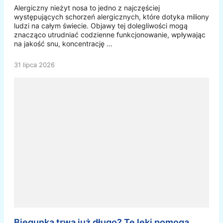
Alergiczny nieżyt nosa to jedno z najczęściej
występujących schorzeń alergicznych, które dotyka miliony
ludzi na całym świecie. Objawy tej dolegliwości mogą
znacząco utrudniać codzienne funkcjonowanie, wpływając
na jakość snu, koncentrację …
31 lipca 2026
Biegunka trwa już długo? Te leki pomogą