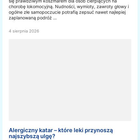
się prawdziwym koszmarem dla osób cierpiących na
chorobę lokomocyjną. Nudności, wymioty, zawroty głowy i
ogólne złe samopoczucie potrafią zepsuć nawet najlepiej
zaplanowaną podróż …
4 sierpnia 2026
Alergiczny katar – które leki przynoszą
najszybszą ulgę?