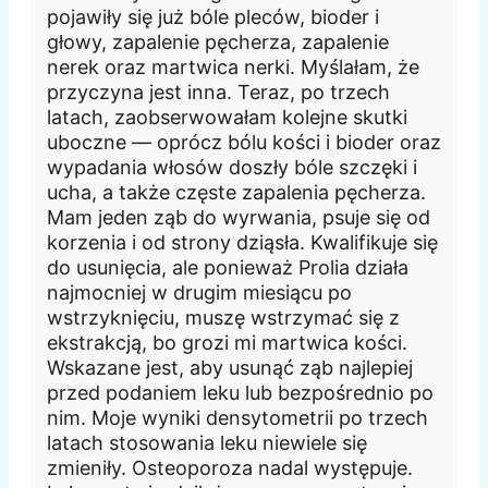
pojawiły się już bóle pleców, bioder i
głowy, zapalenie pęcherza, zapalenie
nerek oraz martwica nerki. Myślałam, że
przyczyna jest inna. Teraz, po trzech
latach, zaobserwowałam kolejne skutki
uboczne — oprócz bólu kości i bioder oraz
wypadania włosów doszły bóle szczęki i
ucha, a także częste zapalenia pęcherza.
Mam jeden ząb do wyrwania, psuje się od
korzenia i od strony dziąsła. Kwalifikuje się
do usunięcia, ale ponieważ Prolia działa
najmocniej w drugim miesiącu po
wstrzyknięciu, muszę wstrzymać się z
ekstrakcją, bo grozi mi martwica kości.
Wskazane jest, aby usunąć ząb najlepiej
przed podaniem leku lub bezpośrednio po
nim. Moje wyniki densytometrii po trzech
latach stosowania leku niewiele się
zmieniły. Osteoporoza nadal występuje.