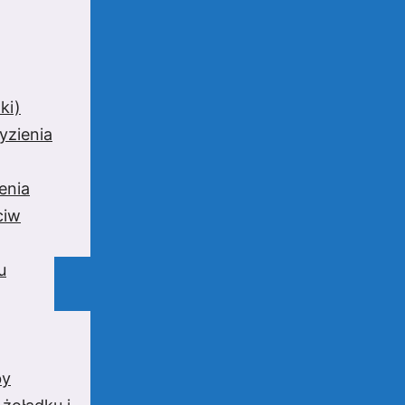
ki)
yzienia
enia
ciw
u
by