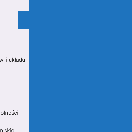
i i układu
olności
niskie