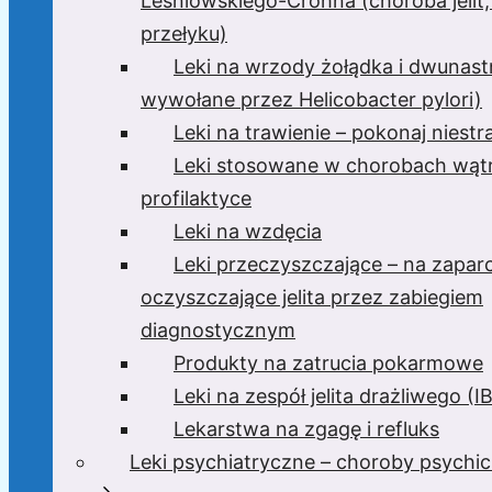
Leśniowskiego-Crohna (choroba jelit,
przełyku)
Leki na wrzody żołądka i dwunast
wywołane przez Helicobacter pylori)
Leki na trawienie – pokonaj niest
Leki stosowane w chorobach wątr
profilaktyce
Leki na wzdęcia
Leki przeczyszczające – na zaparc
oczyszczające jelita przez zabiegiem
diagnostycznym
Produkty na zatrucia pokarmowe
Leki na zespół jelita drażliwego (I
Lekarstwa na zgagę i refluks
Leki psychiatryczne – choroby psychi