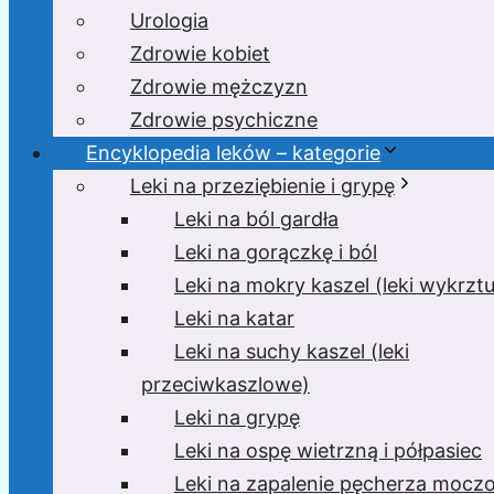
Urologia
Zdrowie kobiet
Zdrowie mężczyzn
Zdrowie psychiczne
Encyklopedia leków – kategorie
Leki na przeziębienie i grypę
Leki na ból gardła
Leki na gorączkę i ból
Leki na mokry kaszel (leki wykrzt
Leki na katar
Leki na suchy kaszel (leki
przeciwkaszlowe)
Leki na grypę
Leki na ospę wietrzną i półpasiec
Leki na zapalenie pęcherza moc