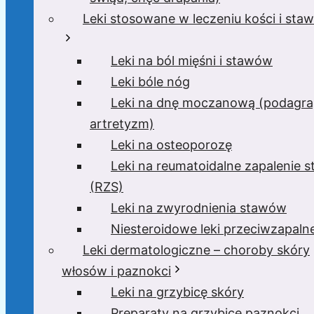
Leki stosowane w leczeniu kości i sta
Leki na ból mięśni i stawów
Leki bóle nóg
Leki na dnę moczanową (podagra
artretyzm)
Leki na osteoporozę
Leki na reumatoidalne zapalenie 
(RZS)
Leki na zwyrodnienia stawów
Niesteroidowe leki przeciwzapaln
Leki dermatologiczne – choroby skóry
włosów i paznokci
Leki na grzybicę skóry
Preparaty na grzybicę paznokci