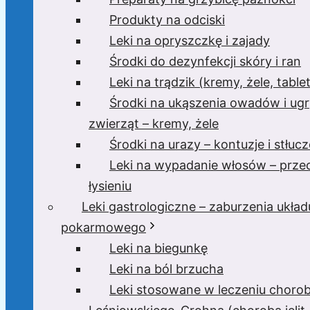
Produkty na odciski
Leki na opryszczkę i zajady
Środki do dezynfekcji skóry i ran
Leki na trądzik (kremy, żele, tablet
Środki na ukąszenia owadów i ugr
zwierząt – kremy, żele
Środki na urazy – kontuzje i stłucz
Leki na wypadanie włosów – prze
łysieniu
Leki gastrologiczne – zaburzenia układ
pokarmowego
Leki na biegunkę
Leki na ból brzucha
Leki stosowane w leczeniu choro