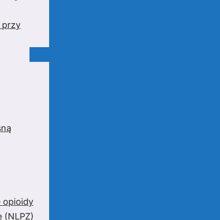
 przy
sną
 opioidy
e (NLPZ)