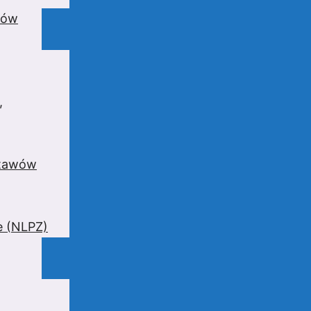
wów
,
stawów
e (NLPZ)