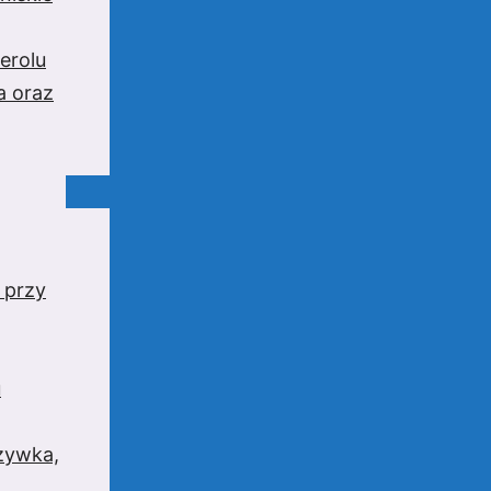
erolu
a oraz
 przy
u
rzywka,