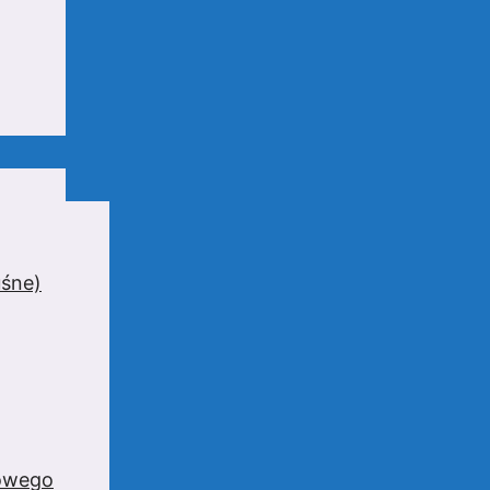
uśne)
zowego