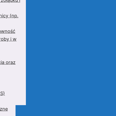
 żołądku i
nicy (np.
rawność
oby i w
ia oraz
BS)
czne