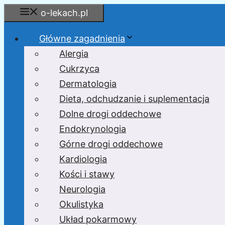
Przejdź
o-lekach.pl
do
treści
Główne zagadnienia
Alergia
Cukrzyca
Dermatologia
Dieta, odchudzanie i suplementacja
Dolne drogi oddechowe
Endokrynologia
Górne drogi oddechowe
Kardiologia
Kości i stawy
Neurologia
Okulistyka
Układ pokarmowy