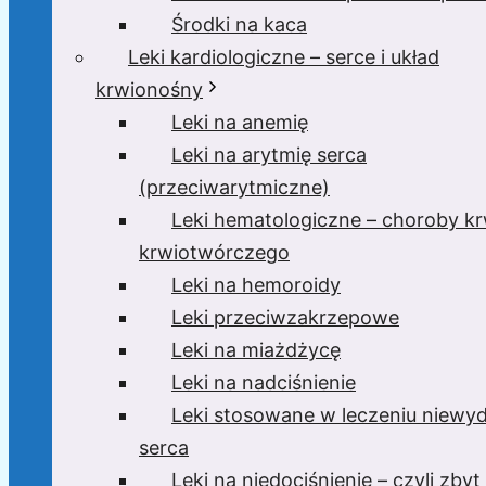
Środki na kaca
Leki kardiologiczne – serce i układ
krwionośny
Leki na anemię
Leki na arytmię serca
(przeciwarytmiczne)
Leki hematologiczne – choroby krw
krwiotwórczego
Leki na hemoroidy
Leki przeciwzakrzepowe
Leki na miażdżycę
Leki na nadciśnienie
Leki stosowane w leczeniu niewyd
serca
Leki na niedociśnienie – czyli zbyt 