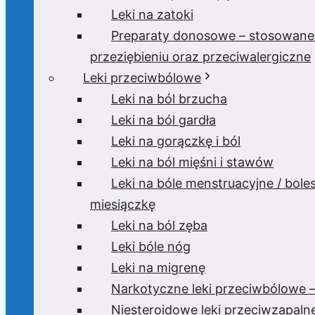
Leki na zatoki
Preparaty donosowe – stosowane
przeziębieniu oraz przeciwalergiczne
Leki przeciwbólowe
Leki na ból brzucha
Leki na ból gardła
Leki na gorączkę i ból
Leki na ból mięśni i stawów
Leki na bóle menstruacyjne / bole
miesiączkę
Leki na ból zęba
Leki bóle nóg
Leki na migrenę
Narkotyczne leki przeciwbólowe –
Niesteroidowe leki przeciwzapaln